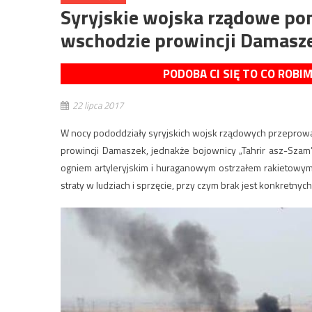
Syryjskie wojska rządowe pon
wschodzie prowincji Damasz
PODOBA CI SIĘ TO CO ROBI
22 lipca 2017
W nocy pododdziały syryjskich wojsk rządowych przeprowa
prowincji Damaszek, jednakże bojownicy „Tahrir asz-Szam
ogniem artyleryjskim i huraganowym ostrzałem rakietowym. 
straty w ludziach i sprzęcie, przy czym brak jest konkretnyc