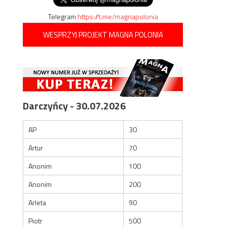
Telegram
https://t.me/magnapolonia
WESPRZYJ PROJEKT MAGNA POLONIA
Darczyńcy - 30.07.2026
AP
30
Artur
70
Anonim
100
Anonim
200
Arleta
90
Piotr
500