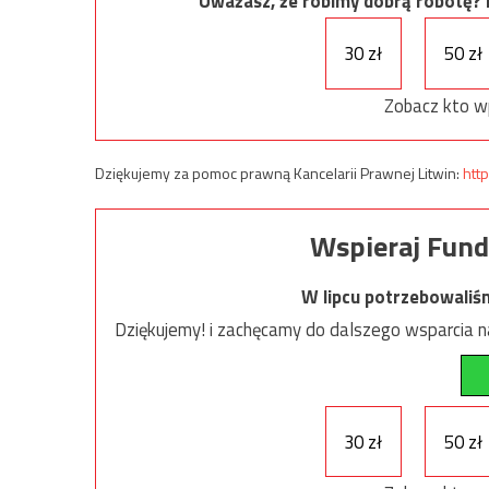
Uważasz, że robimy dobrą robotę? Ni
30 zł
50 zł
Zobacz kto w
Dziękujemy za pomoc prawną Kancelarii Prawnej Litwin:
http
Wspieraj Fund
W lipcu potrzebowaliś
Dziękujemy! i zachęcamy do dalszego wsparcia na
30 zł
50 zł