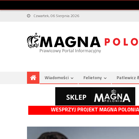
Czwartek, 06 Sierpnia 2026
Wiadomości
Felietony
Patlewicz 
WESPRZYJ PROJEKT MAGNA POLONIA