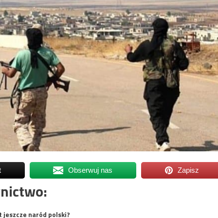
t
Obserwuj nas
Zapisz
nictwo:
t jeszcze naród polski?