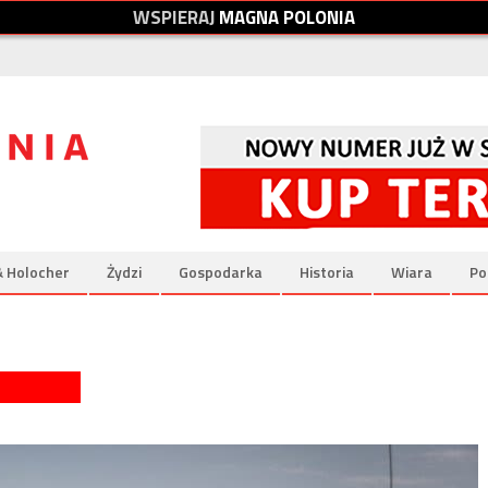
W
S
P
I
E
R
A
J
M
A
G
N
A
P
O
L
O
N
I
A
& Holocher
Żydzi
Gospodarka
Historia
Wiara
Po