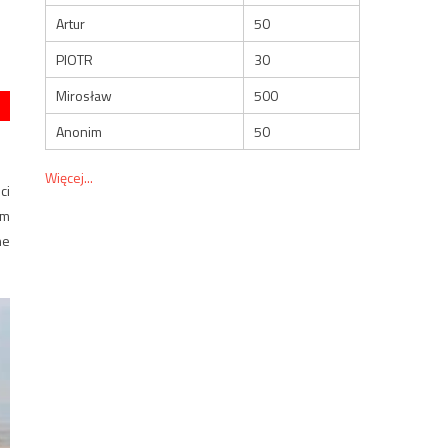
Artur
50
PIOTR
30
Mirosław
500
Anonim
50
Więcej...
ci
ym
ne