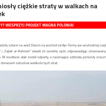
iosły ciężkie straty w walkach na
ek
MY? WESPRZYJ PROJEKT MAGNA POLONIA!
dziły szturm na wieś Dżisrin na wschód od Ajn-Termy we wschodniej częś
” i „Fajlak ar-Rahman” stawili im zaciekły opór, odpowiadając zmasowan
W rezultacie atak został odparty, a nacierające oddziały poniosły znacz
h doniesień odnośnie wielkości tych strat.