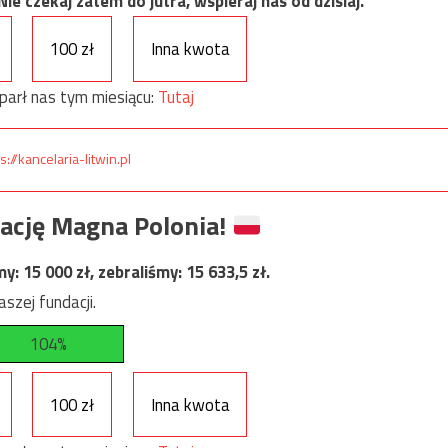
e czekaj zatem do jutra, wspieraj nas od dzisiaj.
100 zł
Inna kwota
parł nas tym miesiącu:
Tutaj
s://kancelaria-litwin.pl
ację Magna Polonia!
my:
15 000
zł, zebraliśmy:
15 633,5
zł.
szej fundacji.
104%
100 zł
Inna kwota