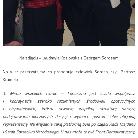
Na zdjęciu – Lyudmyla Kozlovska z Georgem Sorosem
No więc przeczytajmy, co proponuje człowiek Sorosa, czyli Bartosz
Kramek:
1. Mimo wszelkich różnic – konieczna jest ścisła współpraca
i koordynacja szeroko rozumianych środowisk opozycyjnych
i obywatelskich, którzy stworzą wspólną strukturę służącą
podejmowaniu kluczowych decyzji i wyłonią spośród siebie oficjalną
reprezentację. Na Majdanie taką platformą była po części Rada Majdanu
i Sztab Sprzeciwu Narodowego. U nas może to być Front Demokratyczny,