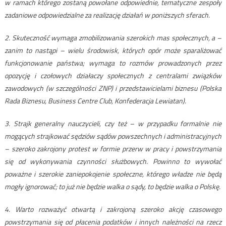
w ramach którego zostaną powołane odpowiednie, tematyczne zespoły
zadaniowe odpowiedzialne za realizację działań w poniższych sferach.
2. Skuteczność wymaga zmobilizowania szerokich mas społecznych, a –
zanim to nastąpi – wielu środowisk, których opór może sparaliżować
funkcjonowanie państwa; wymaga to rozmów prowadzonych przez
opozycję i czołowych działaczy społecznych z centralami związków
zawodowych (w szczególności ZNP) i przedstawicielami biznesu (Polska
Rada Biznesu, Business Centre Club, Konfederacja Lewiatan).
3. Strajk generalny nauczycieli, czy też – w przypadku formalnie nie
mogących strajkować sędziów sądów powszechnych i administracyjnych
– szeroko zakrojony protest w formie przerw w pracy i powstrzymania
się od wykonywania czynności służbowych. Powinno to wywołać
poważne i szerokie zaniepokojenie społeczne, którego władze nie będą
mogły ignorować; to już nie będzie walka o sądy, to będzie walka o Polskę.
4. Warto rozważyć otwartą i zakrojoną szeroko akcję czasowego
powstrzymania się od płacenia podatków i innych należności na rzecz