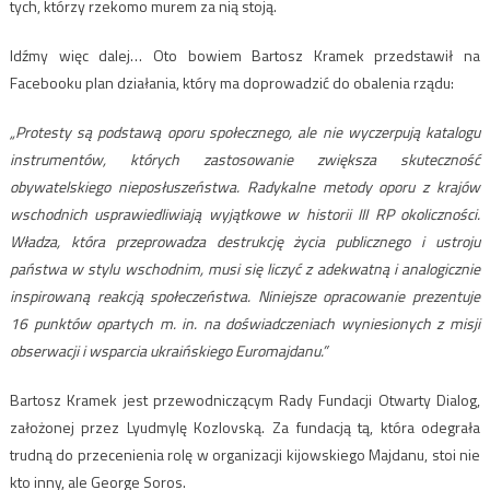
tych, którzy rzekomo murem za nią stoją.
Idźmy więc dalej… Oto bowiem Bartosz Kramek przedstawił na
Facebooku plan działania, który ma doprowadzić do obalenia rządu:
„Protesty są podstawą oporu społecznego, ale nie wyczerpują katalogu
instrumentów, których zastosowanie zwiększa skuteczność
obywatelskiego nieposłuszeństwa. Radykalne metody oporu z krajów
wschodnich usprawiedliwiają wyjątkowe w historii III RP okoliczności.
Władza, która przeprowadza destrukcję życia publicznego i ustroju
państwa w stylu wschodnim, musi się liczyć z adekwatną i analogicznie
inspirowaną reakcją społeczeństwa. Niniejsze opracowanie prezentuje
16 punktów opartych m. in. na doświadczeniach wyniesionych z misji
obserwacji i wsparcia ukraińskiego Euromajdanu.”
Bartosz Kramek jest przewodniczącym Rady Fundacji Otwarty Dialog,
założonej przez Lyudmylę Kozlovską. Za fundacją tą, która odegrała
trudną do przecenienia rolę w organizacji kijowskiego Majdanu, stoi nie
kto inny, ale George Soros.