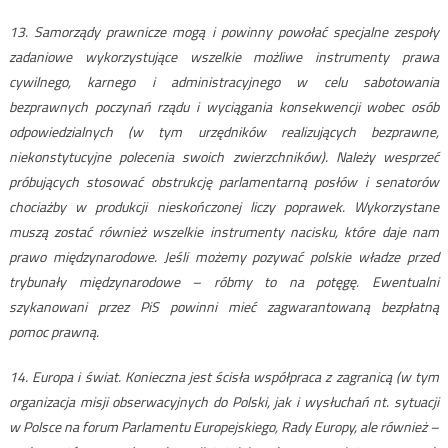
13. Samorządy prawnicze mogą i powinny powołać specjalne zespoły
zadaniowe wykorzystujące wszelkie możliwe instrumenty prawa
cywilnego, karnego i administracyjnego w celu sabotowania
bezprawnych poczynań rządu i wyciągania konsekwencji wobec osób
odpowiedzialnych (w tym urzędników realizujących bezprawne,
niekonstytucyjne polecenia swoich zwierzchników). Należy wesprzeć
próbujących stosować obstrukcję parlamentarną posłów i senatorów
chociażby w produkcji nieskończonej liczy poprawek. Wykorzystane
muszą zostać również wszelkie instrumenty nacisku, które daje nam
prawo międzynarodowe. Jeśli możemy pozywać polskie władze przed
trybunały międzynarodowe – róbmy to na potęgę. Ewentualni
szykanowani przez PiS powinni mieć zagwarantowaną bezpłatną
pomoc prawną.
14. Europa i świat. Konieczna jest ścisła współpraca z zagranicą (w tym
organizacja misji obserwacyjnych do Polski, jak i wysłuchań nt. sytuacji
w Polsce na forum Parlamentu Europejskiego, Rady Europy, ale również –