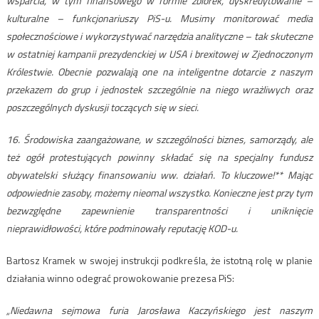
wsparcia, w tym finansowego w formie zbiórek, dyskredytowanie –
kulturalne – funkcjonariuszy PiS-u. Musimy monitorować media
społecznościowe i wykorzystywać narzędzia analityczne – tak skuteczne
w ostatniej kampanii prezydenckiej w USA i brexitowej w Zjednoczonym
Królestwie. Obecnie pozwalają one na inteligentne dotarcie z naszym
przekazem do grup i jednostek szczególnie na niego wrażliwych oraz
poszczególnych dyskusji toczących się w sieci.
16. Środowiska zaangażowane, w szczególności biznes, samorządy, ale
też ogół protestujących powinny składać się na specjalny fundusz
obywatelski służący finansowaniu ww. działań. To kluczowe!** Mając
odpowiednie zasoby, możemy nieomal wszystko. Konieczne jest przy tym
bezwzględne zapewnienie transparentności i uniknięcie
nieprawidłowości, które podminowały reputację KOD-u.
Bartosz Kramek w swojej instrukcji podkreśla, że istotną rolę w planie
działania winno odegrać prowokowanie prezesa PiS:
„Niedawna sejmowa furia Jarosława Kaczyńskiego jest naszym