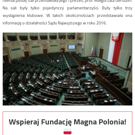
niemal pustej sali przemawiała jego I prezes, prof. Małgorzata Gersdorf.
Na sali były tylko pojedynczy parlamentarzyści. Były tylko trzy
wystąpienia klubowe. W takich okolicznościach przedstawiała ona
informację o działalności Sądu Najwyższego w roku 2016.
Wspieraj Fundację Magna Polonia!