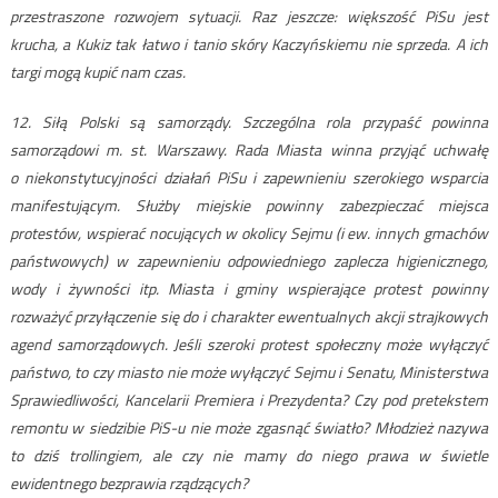
przestraszone rozwojem sytuacji. Raz jeszcze: większość PiSu jest
krucha, a Kukiz tak łatwo i tanio skóry Kaczyńskiemu nie sprzeda. A ich
targi mogą kupić nam czas.
12. Siłą Polski są samorządy. Szczególna rola przypaść powinna
samorządowi m. st. Warszawy. Rada Miasta winna przyjąć uchwałę
o niekonstytucyjności działań PiSu i zapewnieniu szerokiego wsparcia
manifestującym. Służby miejskie powinny zabezpieczać miejsca
protestów, wspierać nocujących w okolicy Sejmu (i ew. innych gmachów
państwowych) w zapewnieniu odpowiedniego zaplecza higienicznego,
wody i żywności itp. Miasta i gminy wspierające protest powinny
rozważyć przyłączenie się do i charakter ewentualnych akcji strajkowych
agend samorządowych. Jeśli szeroki protest społeczny może wyłączyć
państwo, to czy miasto nie może wyłączyć Sejmu i Senatu, Ministerstwa
Sprawiedliwości, Kancelarii Premiera i Prezydenta? Czy pod pretekstem
remontu w siedzibie PiS-u nie może zgasnąć światło? Młodzież nazywa
to dziś trollingiem, ale czy nie mamy do niego prawa w świetle
ewidentnego bezprawia rządzących?