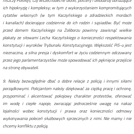
niszczy Polskę!), czy wszechobecne ulotki, postery i billboardy obnażające
ich hipokryzję i kompleksy; w tym z wykorzystaniem kompromitujących
cytatów własnych (w tym Kaczyńskiego o zdradzieckich mordach
i kanaliach) docierające codziennie do ich rodzin i sąsiadów. Być może
przed domem Kaczyńskiego na Żoliborzu powinny zawisnąć wielkie
plakaty ze słowami Lecha Kaczyńskiego o konieczności respektowania
konstytucji i wyroków Trybunału Konstytucyjnego. Większość PiS-u jest
nieznaczna, a silna presja i dyskomfort w życiu codziennym odczuwany
przez jego parlamentarzystów może spowodować ich pęknięcie przejście
na stronę obywateli.
9. Należy bezwzględnie dbać o dobre relacje z policją i innymi siłami
porządkowymi. Policjantom należy dziękować za ciężką pracę i ochronę,
przypominać i akcentować pokojowy charakter protestów, oferować
im wodę i ciepłe napoje, zwracając jednocześnie uwagę na nakaz
lojalności wobec konstytucji i prawa oraz konieczności odmowy
wykonywania poleceń służbowych sprzecznych z nimi. Nie mamy i nie
chcemy konfliktu z policją.