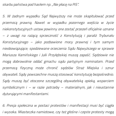
skarbu państwa pod hasłem np. „Nie płacę na PiS”.
5. W żadnym wypadku Sąd Najwyższy nie może skapitulować przed
przemocą prawną. Nawet w wypadku pozornego wejścia w życie
niekonstytucyjnych ustaw powinny one zostać przezeń oficjalnie uznane
– z uwagi na rażącą sprzeczność z Konstytucją i paraliż Trybunału
Konstytucyjnego – jako pozbawione mocy prawnej i tym samym
nieobowiązujące; spodziewane orzeczenia Sądu Najwyższego w sprawie
Mariusza Kamińskiego i Julii Przyłębskiej muszą zapaść. Sędziowie nie
mogą dobrowolnie oddać gmachu sądu partyjnym nominatom. Przed
przemocą fizyczną może chronić sędziów Straż Miejska i sznur
obywateli. Sądy powszechne muszą stosować konstytucję bezpośrednio.
Sądy muszą być otoczone szczególną obywatelską opieką, wsparciem
symbolicznym i – w razie potrzeby – materialnym, jak i nieustannie
dyżurującymi manifestantami.
6. Presja społeczna w postaci protestów i manifestacji musi być ciągła
i wysoka. Miasteczka namiotowe, czy też głośne i częste protesty mogą