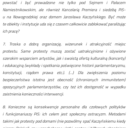
powstać i być prowadzone nie tylko pod Sejmem i Pałacem
Namiestnikowskim, ale również Kancelarią Premiera i siedzibą PiS-
u na Nowogrodzkiej oraz domem Jarosława Kaczyńskiego. Być może
te obiekty i instytucje uda się z czasem całkowicie zablokować paraliżując
ich pracę?
7. Troska o dobrą organizację, wizerunek i atrakcyjność miejsc
protestu. Same protesty muszą zostać uatrakcyjnione i ożywione
szerokim wsparciem artystów, jak i swoistą ofertą kulturalną (koncerty)
i edukacyjną (wykłady i spotkania poświęcone historii parlamentaryzmu,
konstytucji, rządom prawa etc.). (…) Dla zwiększenia poziomu
bezpieczeństwa istotna jest obecność (chronionych immunitetem)
opozycyjnych parlamentarzystów, czy też ich dostępność w wypadku
zaistnienia konieczności interwencji.
8. Konieczne są konsekwencje personalne dla czołowych polityków
i funkcjonariuszy PiS: ich celem jest społeczny ostracyzm. Metodami
takimi jak protesty pod domami (nie pozwólmy spać Kaczyńskiemu kiedy