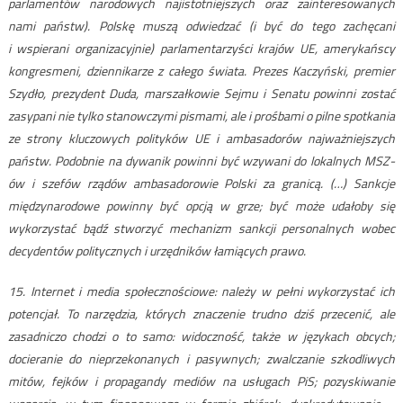
parlamentów narodowych najistotniejszych oraz zainteresowanych
nami państw). Polskę muszą odwiedzać (i być do tego zachęcani
i wspierani organizacyjnie) parlamentarzyści krajów UE, amerykańscy
kongresmeni, dziennikarze z całego świata. Prezes Kaczyński, premier
Szydło, prezydent Duda, marszałkowie Sejmu i Senatu powinni zostać
zasypani nie tylko stanowczymi pismami, ale i prośbami o pilne spotkania
ze strony kluczowych polityków UE i ambasadorów najważniejszych
państw. Podobnie na dywanik powinni być wzywani do lokalnych MSZ-
ów i szefów rządów ambasadorowie Polski za granicą. (…) Sankcje
międzynarodowe powinny być opcją w grze; być może udałoby się
wykorzystać bądź stworzyć mechanizm sankcji personalnych wobec
decydentów politycznych i urzędników łamiących prawo.
15. Internet i media społecznościowe: należy w pełni wykorzystać ich
potencjał. To narzędzia, których znaczenie trudno dziś przecenić, ale
zasadniczo chodzi o to samo: widoczność, także w językach obcych;
docieranie do nieprzekonanych i pasywnych; zwalczanie szkodliwych
mitów, fejków i propagandy mediów na usługach PiS; pozyskiwanie