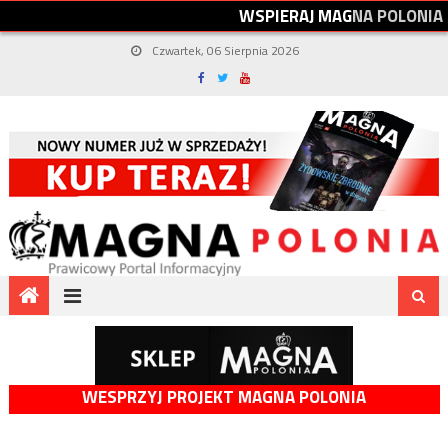
W
S
P
I
E
R
A
J
M
A
G
N
A
P
O
L
O
N
I
A
Czwartek, 06 Sierpnia 2026
WESPRZYJ PROJEKT MAGNA POLONIA