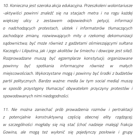
10. Konieczna jest szeroka akcja edukacyjna. Przeszkoleni wolontariusze
-aktywiści powinni znaleźć się na stacjach metra i na rogu każdej
większej ulicy z zestawem odpowiednich petycji, informacji
o nadchodzących protestach, ulotek i informatorów tłumaczących
zachodzące zmiany, rozwiewających mity o rzekomej dekomunizacji
sądownictwa; być może również z gadżetami ośmieszającymi sułtana
Kaczoglu i Liliputina, jak i jego akolitów (w śmiechu i dowcipie jest siła!).
Rozprowadzane muszą być egzemplarze konstytucji; organizowane
powinny być spotkania informacyjne również w małych
miejscowościach. Wykorzystane mogą i powinny być środki z budżetów
partii politycznych. Bardzo ważne: media (w tym social media) muszą
w sposób przystępny tłumaczyć obywatelom przyczyny protestów i
spowodowanych nimi niedogodności.
11. Nie można zaniechać prób prowadzenia rozmów i pertraktacji
z potencjalnie konstruktywną częścią obecnej elity rządzącej;
w szczególności mogłaby się nią stać (choć nadzieje maleją) frakcja
Gowina, ale mogą też wyłonić się pojedynczy posłowie i grupy