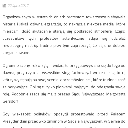
22 lipca 2017
Organizowanym w ostatnich dniach protestom towarzyszy niebywała
histeria i jakaś dziwna egzaltacja, co nakręcają niektóre media, które
miejscami dość skutecznie starają się podkręcać atmosferę. Części
uczestników tych protestów autentycznie zdaje się udzielać
rewolucyjny nastrój. Trudno przy tym zaprzeczyć, że są one dobrze
zorganizowane.
Ogromne sceny, rekwizyty – widać, że przygotowywano się do tego od
dawna, przy czym za wszystkim stoją fachowcy. I wcale nie są to ci,
którzy występują na owej scenie z przemówieniami, które trudno uznać
za porywające. Oni są tu tylko pionkami, mającymi do odegrania swoją
rolę. Podobnie rzecz się ma z prezes Sądu Najwyższego Małgorzatą
Gersdorf.
Gdy większość polityków opozycji protestowało przed Pałacem
Prezydenckim przeciwko zmianom w Sądzie Najwyższym, w Sejmie do