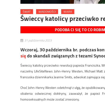
ŚWIAT
WIADOMOŚCI
WIARA
Świeccy katolicy przeciwko r
PODOBA CI SIĘ TO CO ROBI
31 października 2023
Wczoraj, 30 października br. podczas kon
się
do skandali związanych z tezami Synod
Świeccy katolicy przeciwko rewolucji papieża Franciszka. W
naczelny LifeSiteNews John-Henry Westen, Michael Matt z 
francuska dziennikarka Jeanne Smits, adwokat zajmująca się 
Choć John-Henry Westen odetchnął z ulgą, że opublikowany
obalenia odwiecznej doktryny, zauważył, że papież Fr
homoseksualnych może zostać zniesiony.