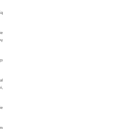
Są
ie
by
go
al
i,
ie
em