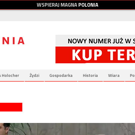
W
S
P
I
E
R
A
J
M
A
G
N
A
P
O
L
O
N
I
A
& Holocher
Żydzi
Gospodarka
Historia
Wiara
Po