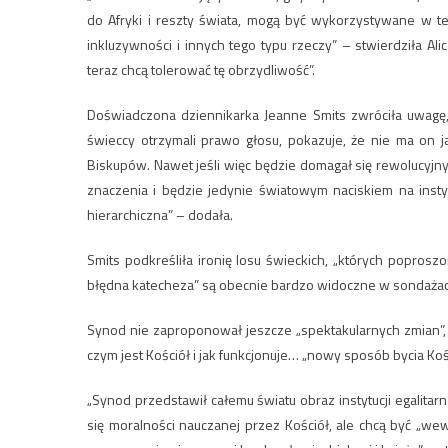
do Afryki i reszty świata, mogą być wykorzystywane w t
inkluzywności i innych tego typu rzeczy” – stwierdziła Ali
teraz chcą tolerować tę obrzydliwość”.
Doświadczona dziennikarka Jeanne Smits zwróciła uwagę,
świeccy otrzymali prawo głosu, pokazuje, że nie ma on 
Biskupów. Nawet jeśli więc będzie domagał się rewolucyjny
znaczenia i będzie jedynie światowym naciskiem na insty
hierarchiczna” – dodała.
Smits podkreśliła ironię losu świeckich, „których poprosz
błędna katecheza” są obecnie bardzo widoczne w sondażac
Synod nie zaproponował jeszcze „spektakularnych zmian”, a
czym jest Kościół i jak funkcjonuje… „nowy sposób bycia Koś
„Synod przedstawił całemu światu obraz instytucji egalitarn
się moralności nauczanej przez Kościół, ale chcą być „