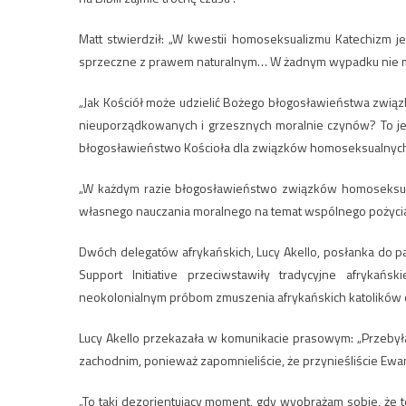
Matt stwierdził: „W kwestii homoseksualizmu Katechizm 
sprzeczne z prawem naturalnym… W żadnym wypadku nie mo
„Jak Kościół może udzielić Bożego błogosławieństwa zwi
nieuporządkowanych i grzesznych moralnie czynów? To jest 
błogosławieństwo Kościoła dla związków homoseksualnych 
„W każdym razie błogosławieństwo związków homoseksualny
własnego nauczania moralnego na temat wspólnego pożycia
Dwóch delegatów afrykańskich, Lucy Akello, posłanka do parla
Support Initiative przeciwstawiły tradycyjne afrykańsk
neokolonialnym próbom zmuszenia afrykańskich katolików d
Lucy Akello przekazała w komunikacie prasowym: „Przebył
zachodnim, ponieważ zapomnieliście, że przynieśliście Ewange
„To taki dezorientujący moment, gdy wyobrażam sobie, że t