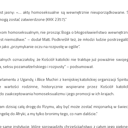
jest jasny: «… akty homoseksualne są wewnętrznie nieuporządkowane. 
gą zostać zatwierdzone (KKK 2357).”
ązkom homoseksualnym, nie prosząc Boga o błogosławieństwo wewnętrzn
niemożliwe.” – dodał Matt. Podkreślił też, że młodzi ludzie postrzegali
jako „przymykanie oczu na rozpustę w ogóle”.
ch oznaczałoby, że Kościół katolicki nie traktuje już poważnie swoje
, seksu pozamałżeńskiego i rozpusty” – podsumował.
mentu z Ugandy, i Alice Muchiri z kenijskiej katolickiej organizacji Spiritu
ie wartości rodzinne, historycznie wspierane przez Kościół katolick
o zaakceptowania homoseksualizmu i jego promocji w ich krajach.
am dzisiaj całą drogę do Rzymu, aby być może zostać misjonarką w świec
lię do Afryki, a my tylko bronimy tego, co nam daliście.”
e same instytucje, które sprowadziły chrześcijaństwo z całym jego piękn