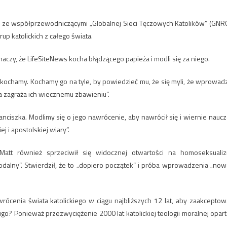
ł ze współprzewodniczącymi „Globalnej Sieci Tęczowych Katolików” (GNRC
p katolickich z całego świata.
zy, że LifeSiteNews kocha błądzącego papieża i modli się za niego.
 kochamy. Kochamy go na tyle, by powiedzieć mu, że się myli, że wprowad
ra zagraża ich wiecznemu zbawieniu”.
anciszka. Modlimy się o jego nawrócenie, aby nawrócił się i wiernie naucz
j i apostolskiej wiary”.
l Matt również sprzeciwił się widocznej otwartości na homoseksuali
odalny”. Stwierdził, że to „dopiero początek” i próba wprowadzenia „now
ócenia świata katolickiego w ciągu najbliższych 12 lat, aby zaakceptow
go? Ponieważ przezwyciężenie 2000 lat katolickiej teologii moralnej opart