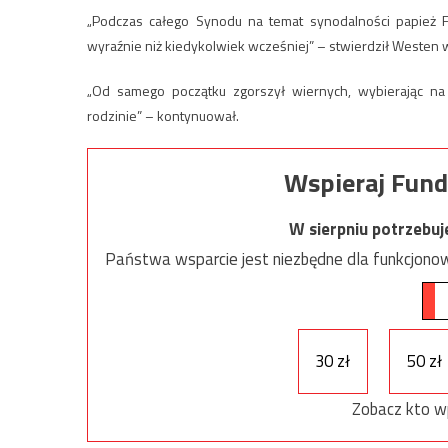
„Podczas całego Synodu na temat synodalności papież F
wyraźnie niż kiedykolwiek wcześniej” – stwierdził Westen
„Od samego początku zgorszył wiernych, wybierając na
rodzinie” – kontynuował.
Wspieraj Fund
W sierpniu potrzebu
Państwa wsparcie jest niezbędne dla funkcjonow
30 zł
50 zł
Zobacz kto w