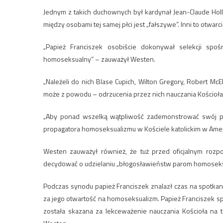
Jednym z takich duchownych był kardynał Jean-Claude Holl
między osobami tej samej płci jest „fałszywe”. Inni to otwa
„Papież Franciszek osobiście dokonywał selekcji spoś
homoseksualny” – zauważył Westen.
„Należeli do nich Blase Cupich, Wilton Gregory, Robert Mc
może z powodu – odrzucenia przez nich nauczania Kościoła
„Aby ponad wszelką wątpliwość zademonstrować swój pr
propagatora homoseksualizmu w Kościele katolickim w Amery
Westen zauważył również, że tuż przed oficjalnym rozp
decydować o udzielaniu „błogosławieństw parom homosek
Podczas synodu papież Franciszek znalazł czas na spotka
za jego otwartość na homoseksualizm. Papież Franciszek spo
została skazana za lekceważenie nauczania Kościoła n