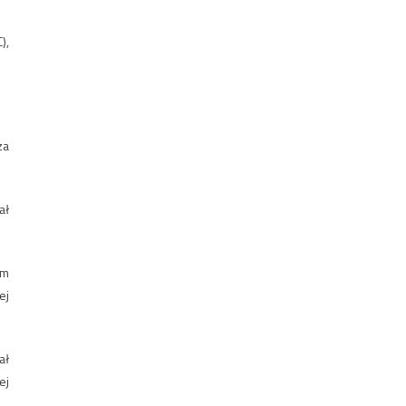
),
za
ał
zm
ej
ał
ej