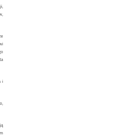
i,
w,
że
wi
go
ta
 i
o,
ją
ym