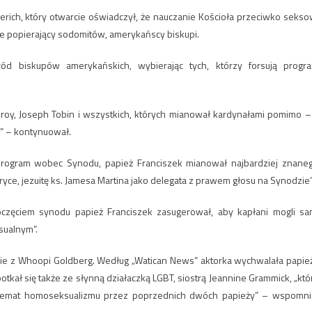
erich, który otwarcie oświadczył, że nauczanie Kościoła przeciwko sekso
rcie popierający sodomitów, amerykańscy biskupi.
ród biskupów amerykańskich, wybierając tych, którzy forsują progr
Elroy, Joseph Tobin i wszystkich, których mianował kardynałami pomimo –
” – kontynuował.
ogram wobec Synodu, papież Franciszek mianował najbardziej znane
ce, jezuitę ks. Jamesa Martina jako delegata z prawem głosu na Synodzie”
oczęciem synodu papież Franciszek zasugerował, aby kapłani mogli sa
sualnym”.
nie z Whoopi Goldberg. Według „Watican News” aktorka wychwalała papie
tkał się także ze słynną działaczką LGBT, siostrą Jeannine Grammick, „któ
a temat homoseksualizmu przez poprzednich dwóch papieży” – wspomni