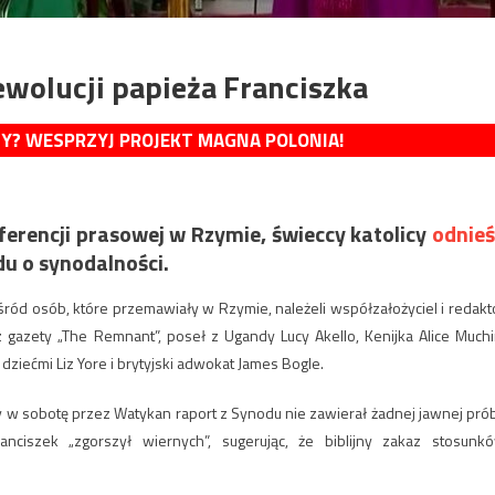
ewolucji papieża Franciszka
MY? WESPRZYJ PROJEKT MAGNA POLONIA!
ferencji prasowej w Rzymie, świeccy katolicy
odnieś
u o synodalności.
śród osób, które przemawiały w Rzymie, należeli współzałożyciel i redakt
gazety „The Remnant”, poseł z Ugandy Lucy Akello, Kenijka Alice Muchir
dziećmi Liz Yore i brytyjski adwokat James Bogle.
 w sobotę przez Watykan raport z Synodu nie zawierał żadnej jawnej pró
anciszek „zgorszył wiernych”, sugerując, że biblijny zakaz stosunk