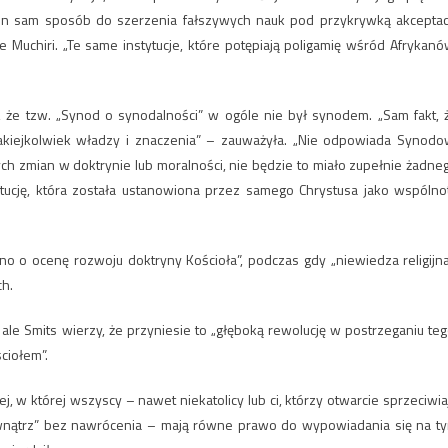
en sam sposób do szerzenia fałszywych nauk pod przykrywką akceptacj
ce Muchiri. „Te same instytucje, które potępiają poligamię wśród Afrykanó
 że tzw. „Synod o synodalności” w ogóle nie był synodem. „Sam fakt, 
jakiejkolwiek władzy i znaczenia” – zauważyła. „Nie odpowiada Synodo
ch zmian w doktrynie lub moralności, nie będzie to miało zupełnie żadne
tucję, która została ustanowiona przez samego Chrystusa jako wspólno
ono o ocenę rozwoju doktryny Kościoła”, podczas gdy „niewiedza religijna
h.
le Smits wierzy, że przyniesie to „głęboką rewolucję w postrzeganiu teg
ciołem”.
ej, w której wszyscy – nawet niekatolicy lub ci, którzy otwarcie sprzeciwia
wewnątrz” bez nawrócenia – mają równe prawo do wypowiadania się na t