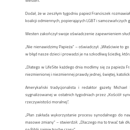
Westen.
Dodał, że w zeszłym tygodniu papież Franciszek rozmawia
koalicji odmiennych, popierających LGBT i samozwańczych gru
Westen zakończył swoje oświadczenie zapewnieniem słuchac
„Nie nienawidzimy Papieża” – oświadczył. „Właściwie to go
w błąd nasze dzieci i prowadzi je na szkodliwą ścieżkę, któ
„Dlatego w LifeSite każdego dnia modlimy się za papieża Fr
niezmienionej i niezmiennej prawdy jednej, świętej, katolickie
Amerykański tradycjonalista i redaktor gazety Michae
sygnalizowanej w ostatnich tygodniach przez „Kościół syn
rzeczywistości moralnej”.
„Plan zakłada wykorzystanie procesu synodalnego do nawr
masowe zmiany” – stwierdził. „Dlaczego ma to trwać tak dłu
na Biblii zajmie trochę czasu”.