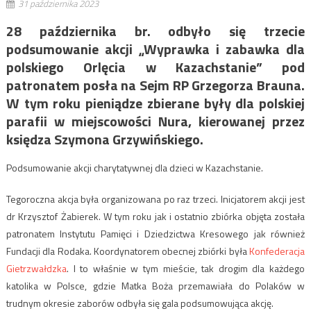
31 października 2023
28 października br. odbyło się trzecie
podsumowanie akcji „Wyprawka i zabawka dla
polskiego Orlęcia w Kazachstanie” pod
patronatem posła na Sejm RP Grzegorza Brauna.
W tym roku pieniądze zbierane były dla polskiej
parafii w miejscowości Nura, kierowanej przez
księdza Szymona Grzywińskiego.
Podsumowanie akcji charytatywnej dla dzieci w Kazachstanie.
Tegoroczna akcja była organizowana po raz trzeci. Inicjatorem akcji jest
dr Krzysztof Żabierek. W tym roku jak i ostatnio zbiórka objęta została
patronatem Instytutu Pamięci i Dziedzictwa Kresowego jak również
Fundacji dla Rodaka. Koordynatorem obecnej zbiórki była
Konfederacja
Gietrzwałdzka
. I to właśnie w tym mieście, tak drogim dla każdego
katolika w Polsce, gdzie Matka Boża przemawiała do Polaków w
trudnym okresie zaborów odbyła się gala podsumowująca akcję.