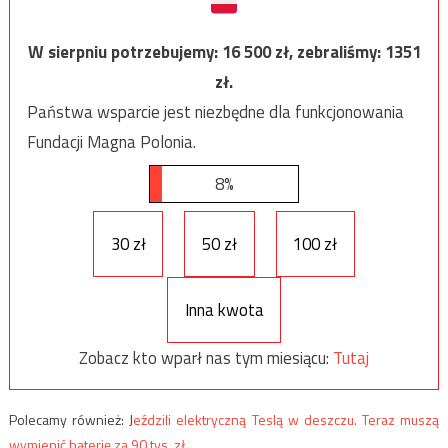
W sierpniu potrzebujemy:
16 500
zł, zebraliśmy:
1351
zł.
Państwa wsparcie jest niezbędne dla funkcjonowania
Fundacji Magna Polonia.
8%
30 zł
50 zł
100 zł
Inna kwota
Zobacz kto wparł nas tym miesiącu:
Tutaj
Polecamy również: J
eździli elektryczną Teslą w deszczu. Teraz muszą
wymienić baterię za 90 tys. zł