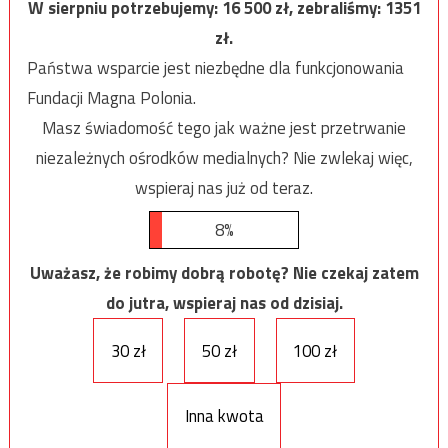
W sierpniu potrzebujemy:
16 500
zł, zebraliśmy:
1351
zł.
Państwa wsparcie jest niezbędne dla funkcjonowania
Fundacji Magna Polonia.
Masz świadomość tego jak ważne jest przetrwanie
niezależnych ośrodków medialnych? Nie zwlekaj więc,
wspieraj nas już od teraz.
8%
Uważasz, że robimy dobrą robotę? Nie czekaj zatem
do jutra, wspieraj nas od dzisiaj.
30 zł
50 zł
100 zł
Inna kwota