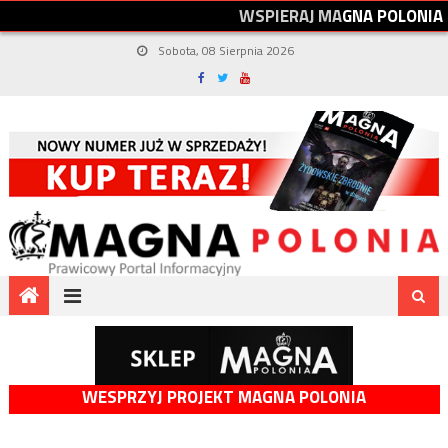
W
S
P
I
E
R
A
J
M
A
G
N
A
P
O
L
O
N
I
A
Sobota, 08 Sierpnia 2026
WESPRZYJ PROJEKT MAGNA POLONIA