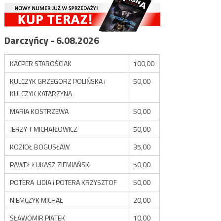
Darczyńcy - 6.08.2026
KACPER STAROŚCIAK
100,00
KULCZYK GRZEGORZ POLIŃSKA i
50,00
KULCZYK KATARZYNA
MARIA KOSTRZEWA
50,00
JERZY T MICHAJŁOWICZ
50,00
KOZIOŁ BOGUSŁAW
35,00
PAWEŁ ŁUKASZ ZIEMIAŃSKI
50,00
POTERA LIDIA i POTERA KRZYSZTOF
50,00
NIEMCZYK MICHAŁ
20,00
SŁAWOMIR PIĄTEK
10,00