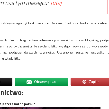
rł nas tym miesiącu:
Tutaj
 zatrzymanego był brak maseczki. On sam prosił przechodniów o telefon 
h filmu z fragmentem interwencji strażników Straży Miejskiej, podję
ie i jego okoliczności. Prezydent Ełku wystąpił również do wojewody
ą na podjęcie dalszych czynności. Uczynione zostanie wszystko, 
iu władz Ełku.
t
Obserwuj nas
Zapisz
nictwo:
t jeszcze naród polski?