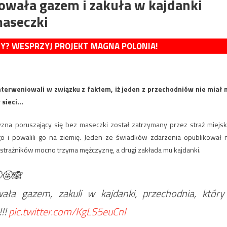
owała gazem i zakuła w kajdanki
maseczki
MY? WESPRZYJ PROJEKT MAGNA POLONIA!
nterweniowali w związku z faktem, iż jeden z przechodniów nie miał 
w sieci…
zna poruszający się bez maseczki został zatrzymany przez straż miejsk
o i powalili go na ziemię. Jeden ze świadków zdarzenia opublikował 
e strażników mocno trzyma mężczyznę, a drugi zakłada mu kajdanki.
🤬🤬🙈
ła gazem, zakuli w kajdanki, przechodnia, który
!!!
pic.twitter.com/KgLS5euCnl