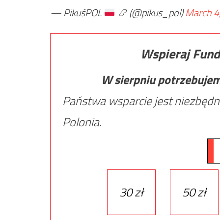
— PikuśPOL
📿
(@pikus_pol)
March 4
Wspieraj Fund
W sierpniu potrzebuje
Państwa wsparcie jest niezbędn
Polonia.
30 zł
50 zł