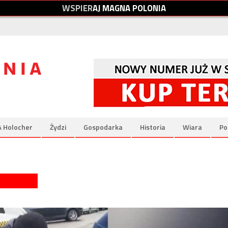
W
S
P
I
E
R
A
J
M
A
G
N
A
P
O
L
O
N
I
A
& Holocher
Żydzi
Gospodarka
Historia
Wiara
Po