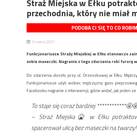
Straż Miejska w Ełku potrakt
przechodnia, który nie miał 
PODOBA CI SIĘ TO CO ROBI
5 marca 2021
Funkcjonariusze Straży Miejskiej w Ełku stanowczo zai
sobie maseczki. Nagranie z tego zdarzenia robi furorę 
Do zdarzenia doszło przy ul. Orzeszkowej w Ełku. Mężczy
Funkcjonariusze użyli wobec mężczyzny gazu pieprzoweg
Facebooku nagranie z interwencji, gdzie widać, jak jeden z
To staje się coraz bardziej ************🤬
– Straż Miejska🤮 w Ełku potraktowa
spacerował ulicą bez maseczki na twarzy!