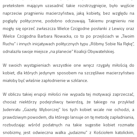
pretekstem mającym uzasadnić takie rozstrzygnięcie, było wyjście
naprzeciw pragnieniu macierzyństwa, jaką kobiety, bez względu na
poglądy politycznne, podobno odczuwają. Takiemu pragnieniu nie
mogły się oprzeć zwłaszcza Wielce Czcigodne posłanki z Lewicy oraz
Wielce Czcigodna Barbara Nowacka, co to po przejściach w „Twoim
Ruchu” i innych inicjatywach politycznych typu „Róbmy Sobie Na Rękę”,
odnalazła swoje miejsce „na planecie” Koalicji Obywatelskiej.
W swoich wystąpieniach wszystkie one wręcz rzygały miłością do
kobiet, dla których jedynym sposobem na szczęśliwe macierzyństwo
miałoby być właśnie zapłodnienie w szklance.
W obliczu takiej erupcji miłości nie wypada tej motywacji zaprzeczać,
chociaż niektórzy podejrzliwcy twierdzą, że takiego na przykład
Judenratu „Gazety Wyborczej” los tych kobiet wcale nie ochodzi, a
prawdziwym powodem, dla którego lansuje on tę metodę zapładniania,
rozbudzając wśród podatnych na takie sugestie kobiet rozmaite
snobizmy, jest odwieczna walka „judaizmu” z Kościołem katolickim,