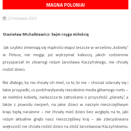
MAGNA POLONIA!
23 listopada 2023
Stanisław Michalkiewicz: Sejm rzyga miłością
Jak szybko zmieniają się mądrości etapu! Jeszcze w wrześniu „kobiety”
w Polsce, nie mogąc już wytrzymać katiuszy, jakich codziennie
przysparzał im złowrogi reżym Jarosława Kaczyńskiego, nie chciały
rodzić dzieci.
Nie dlatego, by nie chciały ich mieć, co to, to nie – chociaż zdarzały się i
takie przypadki, co podchwytywały niezależne media głównego nurtu –
że niektóre kobiety, zwłaszcza te zatroskane o przyszłość „planety”, a
także z powodu cierpień, na jakie dzieci w naszym nieszczęśliwym
kraju będą narażone – nie chciały mieć dzieci bez względu na to, jaki
reżym aktualnie gnębi nasz nieszczęśliwy kraj – ale zdecydowana
większość nie chciała rodzić dzieci na złość Jarosławowi Kaczyńskiemu.