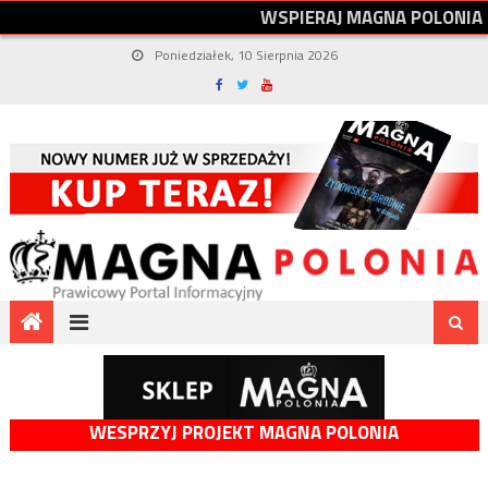
W
S
P
I
E
R
A
J
M
A
G
N
A
P
O
L
O
N
I
A
Poniedziałek, 10 Sierpnia 2026
WESPRZYJ PROJEKT MAGNA POLONIA