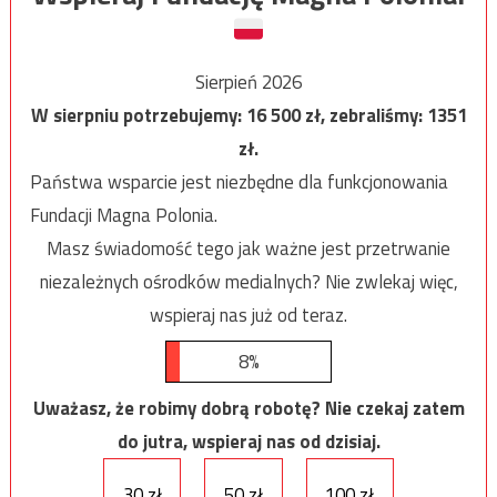
Sierpień 2026
W sierpniu potrzebujemy:
16 500
zł, zebraliśmy:
1351
zł.
Państwa wsparcie jest niezbędne dla funkcjonowania
Fundacji Magna Polonia.
Masz świadomość tego jak ważne jest przetrwanie
niezależnych ośrodków medialnych? Nie zwlekaj więc,
wspieraj nas już od teraz.
8%
Uważasz, że robimy dobrą robotę? Nie czekaj zatem
do jutra, wspieraj nas od dzisiaj.
30 zł
50 zł
100 zł