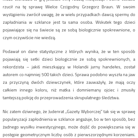
rzucił na tę sprawę Wielce Czcigodny Grzegorz Braun. W swoim
wystąpieniu zwrócił uwagę, że w wielu przypadkach dawcą spermy do
zapładniania w szklance jest ta sama osoba. Wskutek tego dzieci
pojawiające się na świecie są ze sobą biologicznie spokrewnione, o
czym oczywiście nie wiedzą.
Podawał on dane statystyczne z których wynika, że w ten sposób
pojawiają się setki dzieci biologicznie ze sobą spokrewnionych, a
rekordzista – jakiś mieszkający w Holandii jurny handełes, został
autorem co najmniej 500 takich dzieci. Sprawa podobno wyszła na jaw
za przyczyną dwóch dziewczynek, które zauważyły, że mają oczy
całkiem innego koloru, niż matka i domniemany ojciec i zmusiły
tamtejszą policję do przeprowadzenia skrupulatnego śledztwa.
Nic zatem dziwnego, że Judenrat „Gazety Wyborczej” tak się w sprawę
popularyzacji zapłodnienia w szklance angażuje, bo w ten sposób, bez
żadnego wysiłku inwestycyjnego, może dojść do powiększania się w
postępie geometrycznym liczby osób z pierwszorzędnymi korzeniami.