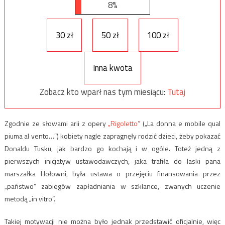
8%
30 zł
50 zł
100 zł
Inna kwota
Zobacz kto wparł nas tym miesiącu:
Tutaj
Zgodnie ze słowami arii z opery
„Rigoletto”
(„La donna e mobile qual
piuma al vento…”) kobiety nagle zapragnęły rodzić dzieci, żeby pokazać
Donaldu Tusku, jak bardzo go kochają i w ogóle. Toteż jedną z
pierwszych inicjatyw ustawodawczych, jaka trafiła do laski pana
marszałka Hołowni, była ustawa o przejęciu finansowania przez
„państwo” zabiegów zapładniania w szklance, zwanych uczenie
metodą „in vitro”.
Takiej motywacji nie można było jednak przedstawić oficjalnie, więc