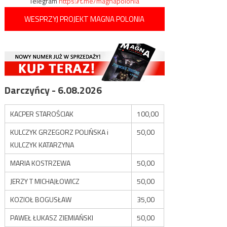
Telegram
https://t.me/magnapolonia
WESPRZYJ PROJEKT MAGNA POLONIA
Darczyńcy - 6.08.2026
KACPER STAROŚCIAK
100,00
KULCZYK GRZEGORZ POLIŃSKA i
50,00
KULCZYK KATARZYNA
MARIA KOSTRZEWA
50,00
JERZY T MICHAJŁOWICZ
50,00
KOZIOŁ BOGUSŁAW
35,00
PAWEŁ ŁUKASZ ZIEMIAŃSKI
50,00