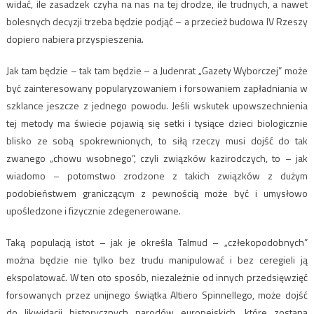
widać, ile zasadzek czyha na nas na tej drodze, ile trudnych, a nawet
bolesnych decyzji trzeba będzie podjąć – a przecież budowa IV Rzeszy
dopiero nabiera przyspieszenia.
Jak tam będzie – tak tam będzie – a Judenrat „Gazety Wyborczej” może
być zainteresowany popularyzowaniem i forsowaniem zapładniania w
szklance jeszcze z jednego powodu. Jeśli wskutek upowszechnienia
tej metody ma świecie pojawią się setki i tysiące dzieci biologicznie
blisko ze sobą spokrewnionych, to siłą rzeczy musi dojść do tak
zwanego „chowu wsobnego”, czyli związków kazirodczych, to – jak
wiadomo – potomstwo zrodzone z takich związków z dużym
podobieństwem graniczącym z pewnością może być i umysłowo
upośledzone i fizycznie zdegenerowane.
Taką populacją istot – jak je określa Talmud – „człekopodobnych”
można będzie nie tylko bez trudu manipulować i bez ceregieli ją
ekspolatować. W ten oto sposób, niezależnie od innych przedsięwzięć
forsowanych przez unijnego świątka Altiero Spinnellego, może dojść
do likwidacji historycznych narodów europejskich, które zostaną