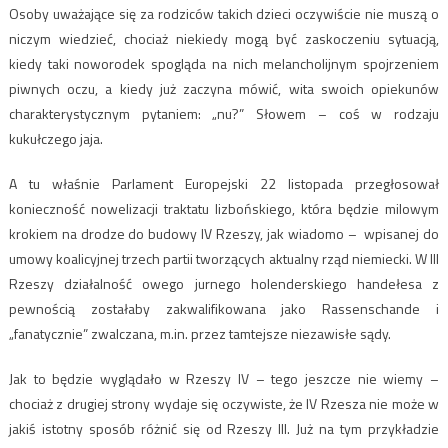
Osoby uważające się za rodziców takich dzieci oczywiście nie muszą o
niczym wiedzieć, chociaż niekiedy mogą być zaskoczeniu sytuacją,
kiedy taki noworodek spogląda na nich melancholijnym spojrzeniem
piwnych oczu, a kiedy już zaczyna mówić, wita swoich opiekunów
charakterystycznym pytaniem: „nu?” Słowem – coś w rodzaju
kukułczego jaja.
A tu właśnie Parlament Europejski 22 listopada przegłosował
konieczność nowelizacji traktatu lizbońskiego, która będzie milowym
krokiem na drodze do budowy IV Rzeszy, jak wiadomo – wpisanej do
umowy koalicyjnej trzech partii tworzących aktualny rząd niemiecki. W III
Rzeszy działalność owego jurnego holenderskiego handełesa z
pewnością zostałaby zakwalifikowana jako Rassenschande i
„fanatycznie” zwalczana, m.in. przez tamtejsze niezawisłe sądy.
Jak to będzie wyglądało w Rzeszy IV – tego jeszcze nie wiemy –
chociaż z drugiej strony wydaje się oczywiste, że IV Rzesza nie może w
jakiś istotny sposób różnić się od Rzeszy III. Już na tym przykładzie