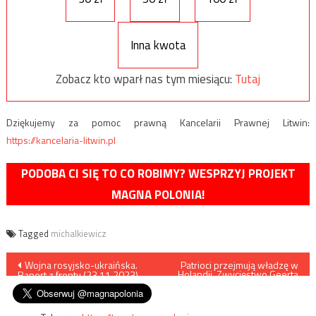
Inna kwota
Zobacz kto wparł nas tym miesiącu:
Tutaj
Dziękujemy za pomoc prawną Kancelarii Prawnej Litwin:
https://kancelaria-litwin.pl
PODOBA CI SIĘ TO CO ROBIMY? WESPRZYJ PROJEKT
MAGNA POLONIA!
Tagged
michalkiewicz
Nawigacja
Wojna rosyjsko-ukraińska.
Patrioci przejmują władzę w
Holandii. Zwycięstwo Geerta
Raport z frontu (23.11.2023)
Wildersa
wpisu