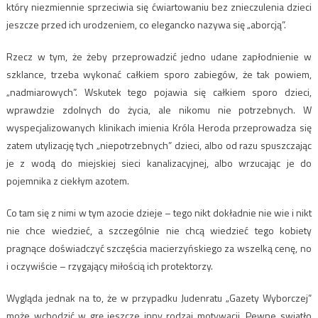
który niezmiennie sprzeciwia się ćwiartowaniu bez znieczulenia dzieci
jeszcze przed ich urodzeniem, co elegancko nazywa się „aborcją”.
Rzecz w tym, że żeby przeprowadzić jedno udane zapłodnienie w
szklance, trzeba wykonać całkiem sporo zabiegów, że tak powiem,
„nadmiarowych”. Wskutek tego pojawia się całkiem sporo dzieci,
wprawdzie zdolnych do życia, ale nikomu nie potrzebnych. W
wyspecjalizowanych klinikach imienia Króla Heroda przeprowadza się
zatem utylizację tych „niepotrzebnych” dzieci, albo od razu spuszczając
je z wodą do miejskiej sieci kanalizacyjnej, albo wrzucając je do
pojemnika z ciekłym azotem.
Co tam się z nimi w tym azocie dzieje – tego nikt dokładnie nie wie i nikt
nie chce wiedzieć, a szczególnie nie chcą wiedzieć tego kobiety
pragnące doświadczyć szczęścia macierzyńskiego za wszelką cenę, no
i oczywiście – rzygający miłością ich protektorzy.
Wygląda jednak na to, że w przypadku Judenratu „Gazety Wyborczej”
może wchodzić w grę jeszcze inny rodzaj motywacji. Pewne swiatło