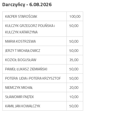
Darczyńcy - 6.08.2026
KACPER STAROŚCIAK
100,00
KULCZYK GRZEGORZ POLIŃSKA i
50,00
KULCZYK KATARZYNA
MARIA KOSTRZEWA
50,00
JERZY T MICHAJŁOWICZ
50,00
KOZIOŁ BOGUSŁAW
35,00
PAWEŁ ŁUKASZ ZIEMIAŃSKI
50,00
POTERA LIDIA i POTERA KRZYSZTOF
50,00
NIEMCZYK MICHAŁ
20,00
SŁAWOMIR PIĄTEK
10,00
KAMIL JAN KOWALCZYK
50,00