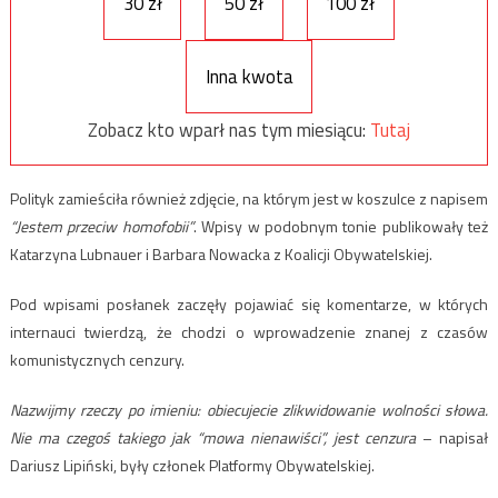
30 zł
50 zł
100 zł
Inna kwota
Zobacz kto wparł nas tym miesiącu:
Tutaj
Polityk zamieściła również zdjęcie, na którym jest w koszulce z napisem
“Jestem przeciw homofobii”
. Wpisy w podobnym tonie publikowały też
Katarzyna Lubnauer i Barbara Nowacka z Koalicji Obywatelskiej.
Pod wpisami posłanek zaczęły pojawiać się komentarze, w których
internauci twierdzą, że chodzi o wprowadzenie znanej z czasów
komunistycznych cenzury.
Nazwijmy rzeczy po imieniu: obiecujecie zlikwidowanie wolności słowa.
Nie ma czegoś takiego jak “mowa nienawiści”, jest cenzura
– napisał
Dariusz Lipiński, były członek Platformy Obywatelskiej.