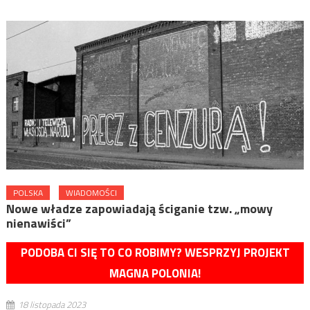
POLSKA
WIADOMOŚCI
Nowe władze zapowiadają ściganie tzw. „mowy
nienawiści”
PODOBA CI SIĘ TO CO ROBIMY? WESPRZYJ PROJEKT
MAGNA POLONIA!
18 listopada 2023