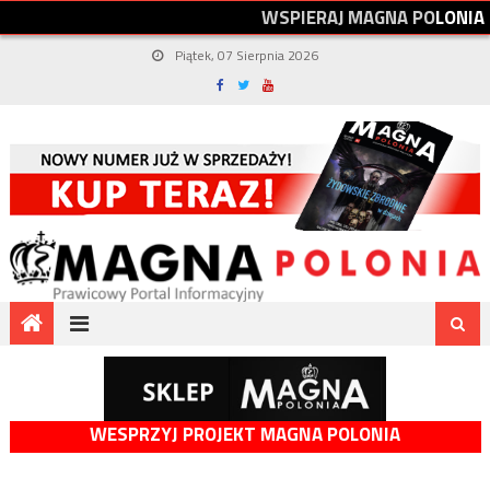
W
S
P
I
E
R
A
J
M
A
G
N
A
P
O
L
O
N
I
A
Piątek, 07 Sierpnia 2026
WESPRZYJ PROJEKT MAGNA POLONIA