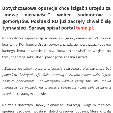
Dotychczasowa opozycja chce ścigać z urzędu za
“mowę nienawiści” wobec sodomitów i
gomorytów. Posłanki KO już zaczęły chwalić się
tym w sieci. Sprawę opisał portal
tvmn.pl.
Nowe władze zapowiadają ściganie tzw. „mowy nienawiści”. W umowie
koalicyjnej KO, Trzeciej Drogi i Lewicy znalazła się nowelizacja kodeksu
karnego, która powoduje, że tzw. “mowa nienawiści” ze względu na
tzw. „orientację seksualną” i płeć będzie ścigana z urzędu.
„Wszyscy jesteśmy równi, a orientacja seksualna i płeć nie może być
powodem dyskryminacji. Walka z mową i czynami z nienawiści będzie
naszym priorytetem. Znowelizujemy kodeks karny tak, aby mowa
nienawiści ze względu na orientację seksualną i płeć była ścigana z
urzędu”
– czytamy w umowie.
Na zapis dotyczący „mowy nienawiści” zwracają uwagę w mediach
społecznościowych posłanki dotychczasowej opozycji, które chwalą