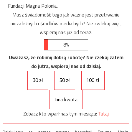
Fundacji Magna Polonia.
Masz świadomość tego jak ważne jest przetrwanie
niezależnych ośrodków medialnych? Nie zwlekaj więc,
wspieraj nas już od teraz.
8%
Uważasz, że robimy dobrą robotę? Nie czekaj zatem
do jutra, wspieraj nas od dzisiaj.
30 zł
50 zł
100 zł
Inna kwota
Zobacz kto wparł nas tym miesiącu:
Tutaj
Dziękujemy za pomoc prawną Kancelarii Prawnej Litwin: