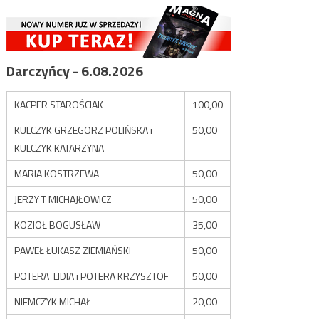
Darczyńcy - 6.08.2026
KACPER STAROŚCIAK
100,00
KULCZYK GRZEGORZ POLIŃSKA i
50,00
KULCZYK KATARZYNA
MARIA KOSTRZEWA
50,00
JERZY T MICHAJŁOWICZ
50,00
KOZIOŁ BOGUSŁAW
35,00
PAWEŁ ŁUKASZ ZIEMIAŃSKI
50,00
POTERA LIDIA i POTERA KRZYSZTOF
50,00
NIEMCZYK MICHAŁ
20,00