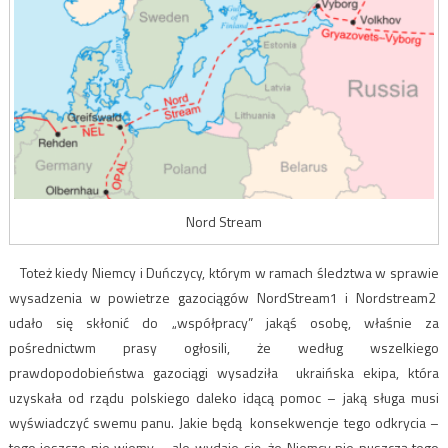
Nord Stream
Toteż kiedy Niemcy i Duńczycy, którym w ramach śledztwa w sprawie
wysadzenia w powietrze gazociągów NordStream1 i Nordstream2
udało się skłonić do „współpracy” jakąś osobę, właśnie za
pośrednictwm prasy ogłosili, że według wszelkiego
prawdopodobieństwa gazociągi wysadziła ukraińska ekipa, która
uzyskała od rządu polskiego daleko idącą pomoc – jaką sługa musi
wyświadczyć swemu panu. Jakie będą konsekwencje tego odkrycia –
tego jeszcze nie wiemy – ale wydaje się, że Niemcy nie puszczą tego