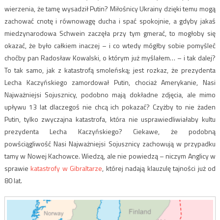
wierzenia, że tamę wysadził Putin? Miłośnicy Ukrainy dzięki temu mogą
zachować cnotę i równowagę ducha i spać spokojnie, a gdyby jakaś
miedzynarodowa Schwein zaczęła przy tym gmerać, to mogłoby się
okazać, że było całkiem inaczej – i co wtedy mógłby sobie pomyśleć
choćby pan Radosław Kowalski, o którym już myślałem… – i tak dalej?
To tak samo, jak z katastrofą smoleńską; jest rozkaz, że prezydenta
Lecha Kaczyńskiego zamordował Putin, chociaż Amerykanie, Nasi
Najważniejsi Sojusznicy, podobno mają dokładne zdjęcia, ale mimo
upływu 13 lat dlaczegoś nie chcą ich pokazać? Czyżby to nie żaden
Putin, tylko zwyczajna katastrofa, która nie usprawiedliwiałaby kultu
prezydenta Lecha Kaczyńskiego? Ciekawe, że podobną
powściągliwość Nasi Najważniejsi Sojusznicy zachowują w przypadku
tamy w Nowej Kachowce. Wiedzą, ale nie powiedzą – niczym Anglicy w
sprawie
katastrofy w Gibraltarze
, której nadają klauzulę tajności już od
80 lat.