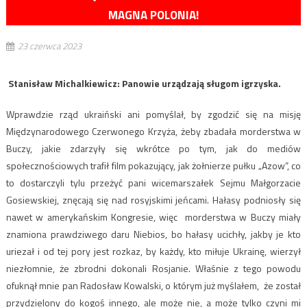
MAGNA POLONIA!
23 czerwca 2023
Stanisław Michalkiewicz: Panowie urządzają sługom igrzyska.
Wprawdzie rząd ukraiński ani pomyślał, by zgodzić się na misję
Międzynarodowego Czerwonego Krzyża, żeby zbadała morderstwa w
Buczy, jakie zdarzyły się wkrótce po tym, jak do mediów
społecznościowych trafił film pokazujący, jak żołnierze pułku „Azow”, co
to dostarczyli tylu przeżyć pani wicemarszałek Sejmu Małgorzacie
Gosiewskiej, znęcają się nad rosyjskimi jeńcami. Hałasy podniosły się
nawet w amerykańskim Kongresie, więc morderstwa w Buczy miały
znamiona prawdziwego daru Niebios, bo hałasy ucichły, jakby je kto
uriezał i od tej pory jest rozkaz, by każdy, kto miłuje Ukrainę, wierzył
niezłomnie, że zbrodni dokonali Rosjanie. Właśnie z tego powodu
ofuknął mnie pan Radosław Kowalski, o którym już myślałem, że został
przydzielony do kogoś innego, ale może nie, a może tylko czyni mi