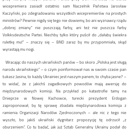
wicepremiera zasiadł ostatnio sam Naczelnik Państwa Jarosław
Kaczyński, po zdegradowaniu wszystkich wicepremierów na prostych
ministrów? Pewnie nigdy się tego nie dowiemy, bo ani wyznawcy rządu
„dobrej zmiany” nie puszczają farby, ani też nie puszcza farby
Volkksdeutsche Partei. Niechby tylko który puścił do „dałaby świekra
ruletkę mu!” – znaczy się – BND zaraz by mu przypomniała, skąd
wyrastają mu nogi.
Wracając do naszych ukraińskich panów – bo skoro „Polska jest sługą
narodu ukraińskiego” – o czym poinformował nas w swoim czasie pan
Łukasz Jasina, to każdy Ukrainiec jest naszym panem, to chyba jasne? –
to widać, że z jakichś zagadkowych powodów mają awersję do
międzynarodowych komisji. Na przykład po katastrofie tamy na
Dnieprze w Nowej Kachowce, turecki prezydent Erdogan
zaproponował, by tę sprawę zbadała międzynarodowa komisja z
ramienia Organizacji Narodów Zjednoczonych – ale nic z tego nie
wyszło, bo jakiś ukraiński dygnitarz propozycję tę odrzucił „z
oburzeniem”. Co tu badać, jak już Sztab Generalny Ukrainy podał do