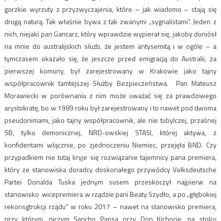
gorzkie wyrzuty z przyzwyczajenia, które – jak wiadomo – stają się
drugą naturą. Tak właśnie bywa z tak zwanymi „sygnalistami”. Jeden z
nich, niejaki pan Gancarz, który wprawdzie wypierał się, jakoby doniósł
na mnie do australijskich służb, że jestem antysemitą i w ogóle – a
tymczasem okazało się, że jeszcze przed emigracją do Australii, za
pierwszej komuny, był zarejestrowany w Krakowie jako tajny
współpracownik tamtejszej Służby Bezpieczeństwa. Pan Mateusz
Morawiecki w porównaniu z nim może uważać się za prawdziwego
arystokratę, bo w 1989 roku był zarejestrowany i to nawet pod dwoma
pseudonimami, jako tajny współpracownik, ale nie tubylczej, przaśnej
SB, tylko demonicznej, NRD-owskiej STASI, której aktywa, z
konfidentami włącznie, po zjednoczeniu Niemiec, przejęła BND. Czy
przypadkiem nie tutaj kryje się rozwiązanie tajemnicy pana premiera,
który ze stanowiska doradcy doskonałego przywódcy Volksdeutsche
Partei Donalda Tuska jednym susem przeskoczył najpierw na
stanowisko wicepremiera w rządzie pani Beaty Szydło, a po „głębokiej
rekonsgtrukcji rządu” w roku 2017 – nawet na stanowisko premiera,
przy którym, niczym Sancho Pansa przy Don Kichocie, na stolcu