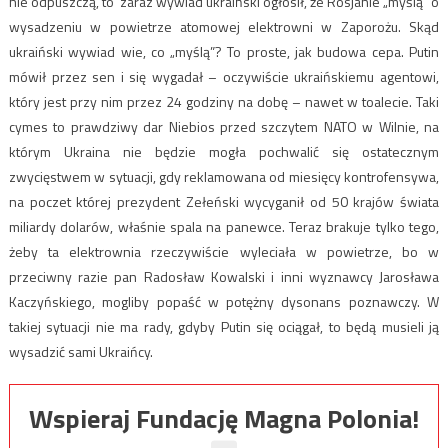
nie odpuszczą, to zaraz wywiad ukraiński ogłosił, że Rosjanie „myślą” o
wysadzeniu w powietrze atomowej elektrowni w Zaporożu. Skąd
ukraiński wywiad wie, co „myślą”? To proste, jak budowa cepa. Putin
mówił przez sen i się wygadał – oczywiście ukraińskiemu agentowi,
który jest przy nim przez 24 godziny na dobę – nawet w toalecie. Taki
cymes to prawdziwy dar Niebios przed szczytem NATO w Wilnie, na
którym Ukraina nie będzie mogła pochwalić się ostatecznym
zwycięstwem w sytuacji, gdy reklamowana od miesięcy kontrofensywa,
na poczet której prezydent Zełeński wycyganił od 50 krajów świata
miliardy dolarów, właśnie spala na panewce. Teraz brakuje tylko tego,
żeby ta elektrownia rzeczywiście wyleciała w powietrze, bo w
przeciwny razie pan Radosław Kowalski i inni wyznawcy Jarosława
Kaczyńskiego, mogliby popaść w potężny dysonans poznawczy. W
takiej sytuacji nie ma rady, gdyby Putin się ociągał, to będą musieli ją
wysadzić sami Ukraińcy.
Wspieraj Fundację Magna Polonia!