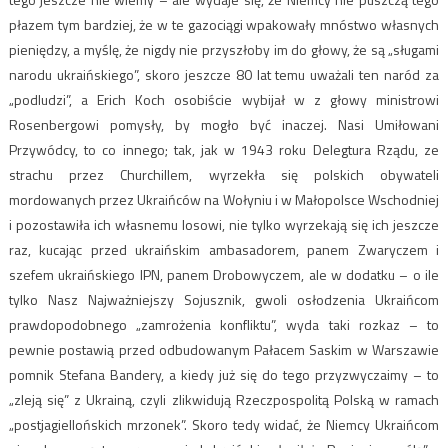
płazem tym bardziej, że w te gazociągi wpakowały mnóstwo własnych
pieniędzy, a myślę, że nigdy nie przyszłoby im do głowy, że są „sługami
narodu ukraińskiego”, skoro jeszcze 80 lat temu uważali ten naród za
„podludzi”, a Erich Koch osobiście wybijał w z głowy ministrowi
Rosenbergowi pomysły, by mogło być inaczej. Nasi Umiłowani
Przywódcy, to co innego; tak, jak w 1943 roku Delegtura Rządu, ze
strachu przez Churchillem, wyrzekła się polskich obywateli
mordowanych przez Ukraińców na Wołyniu i w Małopolsce Wschodniej
i pozostawiła ich własnemu losowi, nie tylko wyrzekają się ich jeszcze
raz, kucając przed ukraińskim ambasadorem, panem Zwaryczem i
szefem ukraińskiego IPN, panem Drobowyczem, ale w dodatku – o ile
tylko Nasz Najważniejszy Sojusznik, gwoli osłodzenia Ukraińcom
prawdopodobnego „zamrożenia konfliktu”, wyda taki rozkaz – to
pewnie postawią przed odbudowanym Pałacem Saskim w Warszawie
pomnik Stefana Bandery, a kiedy już się do tego przyzwyczaimy – to
„zleją się” z Ukrainą, czyli zlikwidują Rzeczpospolitą Polską w ramach
„postjagiellońskich mrzonek”. Skoro tedy widać, że Niemcy Ukraińcom