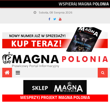
W
S
P
I
E
R
A
J
M
A
G
N
A
P
O
L
O
N
I
A
Sobota, 08 Sierpnia 2026
WESPRZYJ PROJEKT MAGNA POLONIA