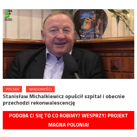
POLSKA
WIADOMOŚCI
Stanisław Michalkiewicz opuścił szpital i obecnie
przechodzi rekonwalescencję
PODOBA CI SIĘ TO CO ROBIMY? WESPRZYJ PROJEKT
MAGNA POLONIA!