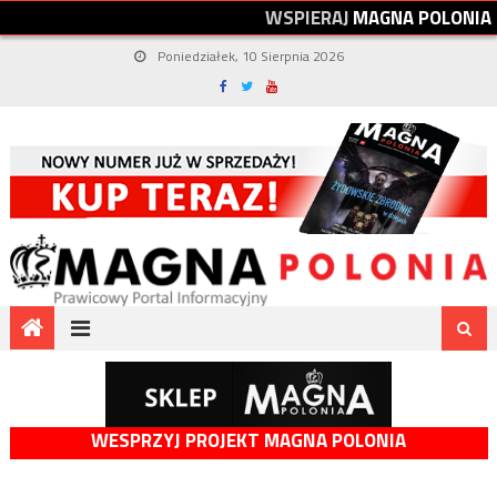
W
S
P
I
E
R
A
J
M
A
G
N
A
P
O
L
O
N
I
A
Poniedziałek, 10 Sierpnia 2026
WESPRZYJ PROJEKT MAGNA POLONIA