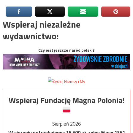
Wspieraj niezależne
wydawnictwo:
Czy jest jeszcze naród polski?
Wspieraj Fundację Magna Polonia!
Sierpień 2026
W sierpniu potrzebujemy:
16 500
zł, zebraliśmy:
1351