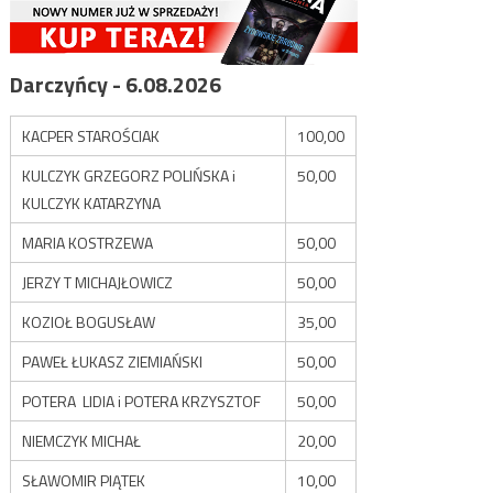
Darczyńcy - 6.08.2026
KACPER STAROŚCIAK
100,00
KULCZYK GRZEGORZ POLIŃSKA i
50,00
KULCZYK KATARZYNA
MARIA KOSTRZEWA
50,00
JERZY T MICHAJŁOWICZ
50,00
KOZIOŁ BOGUSŁAW
35,00
PAWEŁ ŁUKASZ ZIEMIAŃSKI
50,00
POTERA LIDIA i POTERA KRZYSZTOF
50,00
NIEMCZYK MICHAŁ
20,00
SŁAWOMIR PIĄTEK
10,00