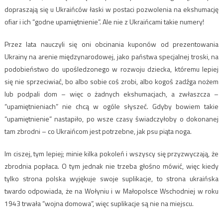
dopraszają się u Ukraińców łaski w postaci pozwolenia na ekshumację
ofiar i ich “godne upamiętnienie”. Ale nie z Ukraińcami takie numery!
Przez lata nauczyli się oni obcinania kuponów od prezentowania
Ukrainy na arenie międzynarodowej, jako państwa specjalnej troski, na
podobieństwo do upośledzonego w rozwoju dziecka, któremu lepiej
się nie sprzeciwiać, bo albo sobie coś zrobi, albo kogoś zadźga nożem
lub podpali dom – więc o żadnych ekshumacjach, a zwłaszcza –
“upamiętnieniach” nie chcą w ogóle słyszeć. Gdyby bowiem takie
“upamiętnienie” nastapiło, po wsze czasy świadczyłoby o dokonanej
tam zbrodni – co Ukraińcom jest potrzebne, jak psu piąta noga.
Im ciszej, tym lepiej; minie kilka pokoleń i wszyscy się przyzwyczają, że
zbrodnia popłaca. O tym jednak nie trzeba głośno mówić, więc kiedy
tylko strona polska wyjękuje swoje suplikacje, to strona ukraińska
twardo odpowiada, że na Wołyniu i w Małopolsce Wschodniej w roku
1943 trwała “wojna domowa”, więc suplikacje są nie na miejscu.