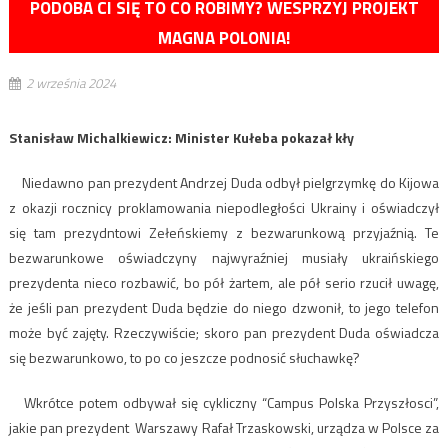
PODOBA CI SIĘ TO CO ROBIMY? WESPRZYJ PROJEKT
MAGNA POLONIA!
2 września 2024
Stanisław Michalkiewicz: Minister Kułeba pokazał kły
Niedawno pan prezydent Andrzej Duda odbył pielgrzymkę do Kijowa
z okazji rocznicy proklamowania niepodległości Ukrainy i oświadczył
się tam prezydntowi Zełeńskiemy z bezwarunkową przyjaźnią. Te
bezwarunkowe oświadczyny najwyraźniej musiały ukraińskiego
prezydenta nieco rozbawić, bo pół żartem, ale pół serio rzucił uwagę,
że jeśli pan prezydent Duda będzie do niego dzwonił, to jego telefon
może być zajęty. Rzeczywiście; skoro pan prezydent Duda oświadcza
się bezwarunkowo, to po co jeszcze podnosić słuchawkę?
Wkrótce potem odbywał się cykliczny “Campus Polska Przyszłosci”,
jakie pan prezydent Warszawy Rafał Trzaskowski, urządza w Polsce za