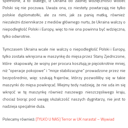
spełnione, a to dlatego, iż Ukraina do żadnej wdzięczności wobec
Polski się nie poczuwa. Uważa ona, co niestety powtarzają nie tylko
polskie dyplomatołki, ale za nimi, jak za panią matką, również
niezależni dziennikarze z mediów głównego nurtu, że Ukraina walczy o
niepodległość Polski i Europy, więc to nie ona powinna być wdzięczna,
tylko odwrotnie.
Tymczasem Ukraina wcale nie walczy o niepodległość Polski i Europy,
tylko została wkręcona w maszynkę do mięsa przez Stany Zjednczone,
które skapowały, że wojny per procura kosztują je pięciokrotnie mniej,
niż “operacje pokojowe” i “misje stabilizacyjne” prowadzone przez nie
bezpośrednio, więc szukają frajerów, którzy pozwoliliby się w takie
maszynki do mięsa powkręcać. Miejmy tedy nadzieję, że nie uda im się
wkręcić w tę maszynkę również naszewgo nieszczęsliwego kraju,
chociaż biorąc pod uwagę służalczość naszych dygnitarzy, nie jest to
nadzieja specjalnie duża.
Polecamy również:
[TYLKO U NAS] Terror w UK narasta! – Wywiad