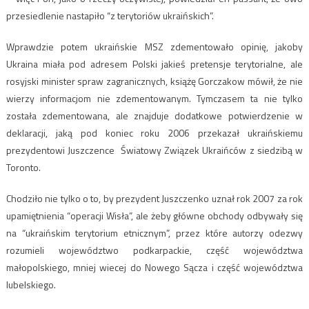
przesiedlenie nastapiło “z terytoriów ukraińskich”.
Wprawdzie potem ukraińskie MSZ zdementowało opinię, jakoby
Ukraina miała pod adresem Polski jakieś pretensje terytorialne, ale
rosyjski minister spraw zagranicznych, książę Gorczakow mówił, że nie
wierzy informacjom nie zdementowanym. Tymczasem ta nie tylko
została zdementowana, ale znajduje dodatkowe potwierdzenie w
deklaracji, jaką pod koniec roku 2006 przekazał ukraińskiemu
prezydentowi Juszczence Światowy Związek Ukraińców z siedzibą w
Toronto.
Chodziło nie tylko o to, by prezydent Juszczenko uznał rok 2007 za rok
upamiętnienia “operacji Wisła”, ale żeby główne obchody odbywały się
na “ukraińskim terytorium etnicznym”, przez które autorzy odezwy
rozumieli województwo podkarpackie, część województwa
małopolskiego, mniej wiecej do Nowego Sącza i część województwa
lubelskiego.