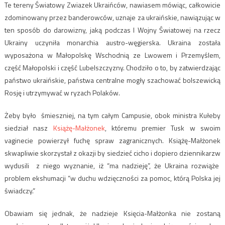
Te tereny Światowy Zwiazek Ukraińców, nawiasem mówiąc, całkowicie
zdominowany przez banderowców, uznaje za ukraińskie, nawiązując w
ten sposób do darowizny, jaką podczas I Wojny Światowej na rzecz
Ukrainy uczyniła monarchia austro-węgierska. Ukraina została
wyposażona w Małopolskę Wschodnią ze Lwowem i Przemyślem,
część Małopolski i część Lubelszczyzny. Chodziło o to, by zatwierdzając
państwo ukraińskie, państwa centralne mogły szachować bolszewicką
Rosję i utrzymywać w ryzach Polaków.
Żeby było śmieszniej, na tym całym Campusie, obok ministra Kułeby
siedział nasz
Książę-Małżonek
, któremu premier Tusk w swoim
vaginecie powierzył fuchę spraw zagranicznych. Książę-Małżonek
skwapliwie skorzystał z okazji by siedzieć cicho i dopiero dziennikarzw
wydusili z niego wyznanie, iż “ma nadzieję”, że Ukraina rozwiąże
problem ekshumacji “w duchu wdzięczności za pomoc, którą Polska jej
świadczy.”
Obawiam się jednak, że nadzieje Księcia-Małżonka nie zostaną