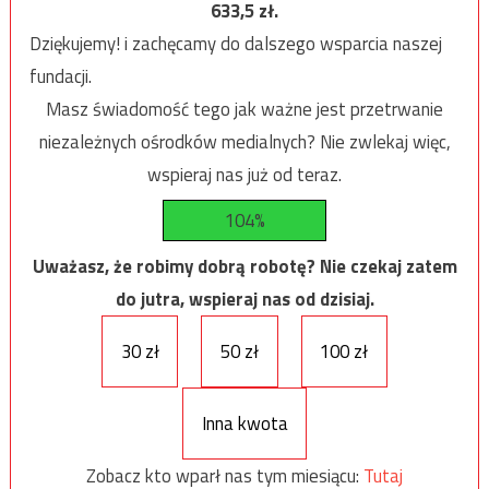
633,5
zł.
Dziękujemy! i zachęcamy do dalszego wsparcia naszej
fundacji.
Masz świadomość tego jak ważne jest przetrwanie
niezależnych ośrodków medialnych? Nie zwlekaj więc,
wspieraj nas już od teraz.
104%
Uważasz, że robimy dobrą robotę? Nie czekaj zatem
do jutra, wspieraj nas od dzisiaj.
30 zł
50 zł
100 zł
Inna kwota
Zobacz kto wparł nas tym miesiącu:
Tutaj