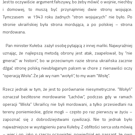
Jest to oczywiście argument fałszywy, bo żeby mówić o wojnie, niechby
i domowej, to muszą być przynajmniej dwie strony wojujące.
Tymczasem w 1943 roku żadnych “stron wojujacych” nie było. Po
stronie ukraińskiej była strona mordująca, a po polskiej – strona
mordowana.
Pan minister Kułeba zażył osobę pytającą z innej mańki. Najwyraźniej
uznając, że najlepszą metodą obrony jest atak, zaapelował, by “nie
gmerać” w historii”, bo w przeciwnym razie strona ukraińska zacznie
dźgać stronę polską nieubłaganym palcem w chore z nienawiści oczy
“operacją Wisła”. Że jak wy nam “wołyń”, to my wam “Wisłę”.
Rzecz jednak w tym, że jest to porównanie niesymetryczne. “Wołyń”
oznaczał bezlitosne mordowanie “Lachów”, podczas gdy w ramach
operacji “Wisła” Ukraińcy nie byli mordowani, a tylko przesiedlani na
tereny poniemieckie, gdzie mogli – często po raz pierwszy w życiu –
zapoznać się z dobrodziejstwami cywilizacji. Nie to jednak było
najważniejsze w wystąpieniu pana Kułeby. Z obfitości serca usta mówią
– więc i on, jako o rzeczy oczywistej, powiedział en passant, że owo