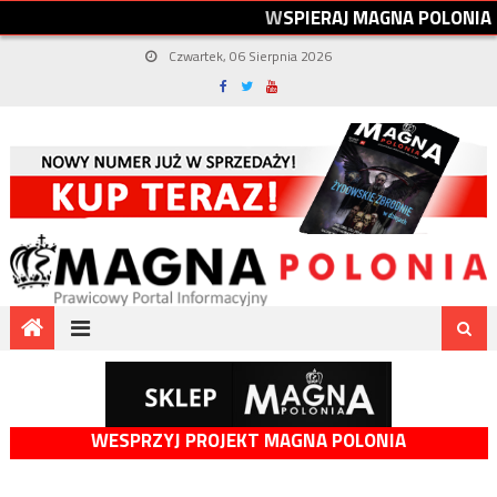
W
S
P
I
E
R
A
J
M
A
G
N
A
P
O
L
O
N
I
A
Czwartek, 06 Sierpnia 2026
WESPRZYJ PROJEKT MAGNA POLONIA