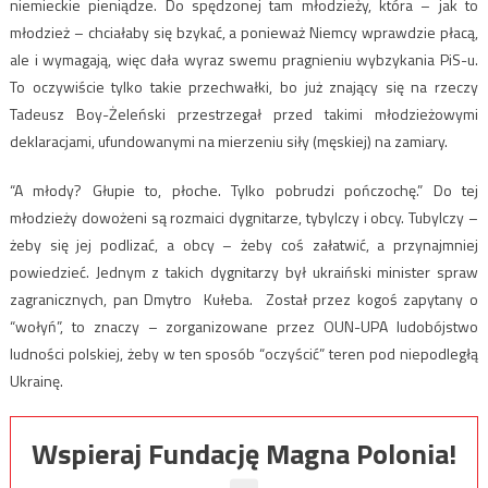
niemieckie pieniądze. Do spędzonej tam młodzieży, która – jak to
młodzież – chciałaby się bzykać, a ponieważ Niemcy wprawdzie płacą,
ale i wymagają, więc dała wyraz swemu pragnieniu wybzykania PiS-u.
To oczywiście tylko takie przechwałki, bo już znający się na rzeczy
Tadeusz Boy-Żeleński przestrzegał przed takimi młodzieżowymi
deklaracjami, ufundowanymi na mierzeniu siły (męskiej) na zamiary.
“A młody? Głupie to, płoche. Tylko pobrudzi pończochę.” Do tej
młodzieży dowożeni są rozmaici dygnitarze, tybylczy i obcy. Tubylczy –
żeby się jej podlizać, a obcy – żeby coś załatwić, a przynajmniej
powiedzieć. Jednym z takich dygnitarzy był ukraiński minister spraw
zagranicznych, pan Dmytro Kułeba. Został przez kogoś zapytany o
“wołyń”, to znaczy – zorganizowane przez OUN-UPA ludobójstwo
ludności polskiej, żeby w ten sposób “oczyścić” teren pod niepodległą
Ukrainę.
Wspieraj Fundację Magna Polonia!