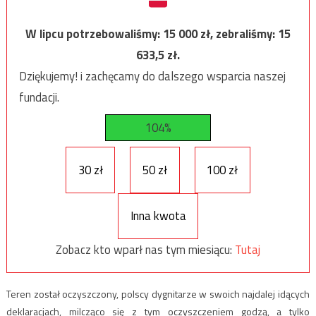
W lipcu potrzebowaliśmy:
15 000
zł, zebraliśmy:
15
633,5
zł.
Dziękujemy! i zachęcamy do dalszego wsparcia naszej
fundacji.
104%
30 zł
50 zł
100 zł
Inna kwota
Zobacz kto wparł nas tym miesiącu:
Tutaj
Teren został oczyszczony, polscy dygnitarze w swoich najdalej idących
deklaracjach, milcząco się z tym oczyszczeniem godzą, a tylko