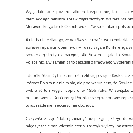
Wygladało to z pozoru całkiem bezpiecznie, bo – jak 
niemieckiego ministra spraw zagraniczńych Waltera Steinm
Morawieckiego Jacek Czaputowicz – “w stosunkach polsko-ni
A nie istnieje dlatego, że w 1945 roku państwo niemieckie 
sprawy reparacji wojennych – rozstrzygała Konferencja w 
sowieckiej strefy okupacyjnej. Ale Sowieci – jak to Sowieci
Polsce nic, a w zamian za to zażądali darmowego wybierani
I dopóki Stalin żył, nikt nie ośmielił się pisnąć słówka, a
których Polska nic nie miała, ale pod warunkiem, że Sowieci p
wybierać ten węgiel dopiero w 1956 roku. W związku z
postanowienia Konferencji Poczdamskiej w sprawie reparacj
to już rządu niemieckiego nie obchodzi.
Oczywiście rząd “dobrej zmiany” nie przyjmuje tego do w
międzyczasie pan wiceminister Mularczyk wyliczył na astro