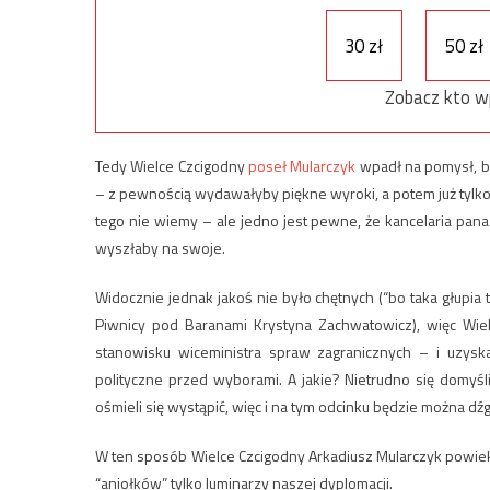
30 zł
50 zł
Zobacz kto w
Tedy Wielce Czcigodny
poseł Mularczyk
wpadł na pomysł, by
– z pewnością wydawałyby piękne wyroki, a potem już tylk
tego nie wiemy – ale jedno jest pewne, że kancelaria pan
wyszłaby na swoje.
Widocznie jednak jakoś nie było chętnych (“bo taka głupia to
Piwnicy pod Baranami Krystyna Zachwatowicz), więc Wiel
stanowisku wiceministra spraw zagranicznych – i uzysk
polityczne przed wyborami. A jakie? Nietrudno się domyś
ośmieli się wystąpić, więc i na tym odcinku będzie można d
W ten sposób Wielce Czcigodny Arkadiusz Mularczyk powiek
“aniołków” tylko luminarzy naszej dyplomacji.