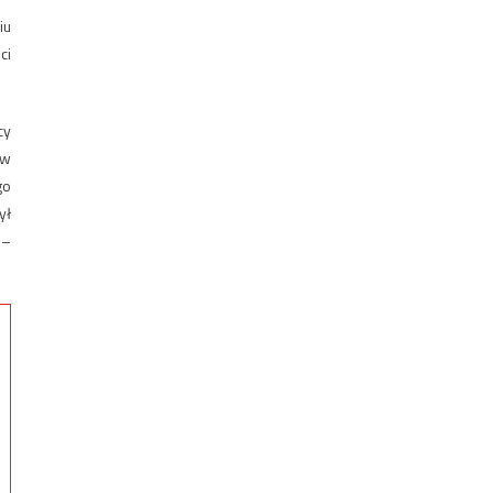
iu
ci
cy
tw
go
ył
 –