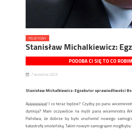
FELIETONY
Stanisław Michalkiewicz: Egz
PODOBA CI SIĘ TO CO ROBI
7 września 2023
Stanisław Michalkiewicz: Egzekutor sprawiedliwości Bo
Ajajajajajajaj! I co teraz będzie? Czyżby po panu wicemin
dymisja? Mam oczywiście na myśli pana wiceministra Ar
Państwa, że dobrze by było uruchomić nowego samograj
katastrofę smoleńską. Takim nowym samograjem mogłbyby b