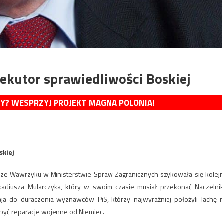
ekutor sprawiedliwości Boskiej
MY? WESPRZYJ PROJEKT MAGNA POLONIA!
skiej
istrze Wawrzyku w Ministerstwie Spraw Zagranicznych szykowała się kolej
kadiusza Mularczyka, który w swoim czasie musiał przekonać Naczelni
a do duraczenia wyznawców PiS, którzy najwyraźniej położyli lachę 
yć reparacje wojenne od Niemiec.