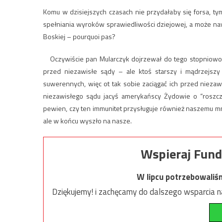
Komu w dzisiejszych czasach nie przydałaby się forsa, t
spełniania wyroków sprawiedliwości dziejowej, a może naw
Boskiej – pourquoi pas?
Oczywiście pan Mularczyk dojrzewał do tego stopniowo.
przed niezawisłe sądy – ale ktoś starszy i mądrzejsz
suwerennych, więc ot tak sobie zaciągać ich przed nieza
niezawisłego sądu jacyś amerykańscy Żydowie o “roszczen
pewien, czy ten immunitet przysługuje również naszemu mn
ale w końcu wyszło na nasze.
Wspieraj Fund
W lipcu potrzebowaliś
Dziękujemy! i zachęcamy do dalszego wsparcia na