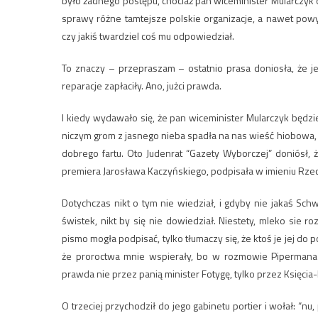
było żadnego postępu, chociaż pan wiceminister Mularczyk 
sprawy różne tamtejsze polskie organizacje, a nawet pow
czy jakiś twardziel coś mu odpowiedział.
To znaczy – przepraszam – ostatnio prasa doniosła, że j
reparacje zapłaciły. Ano, jużci prawda.
I kiedy wydawało się, że pan wiceminister Mularczyk będzie
niczym grom z jasnego nieba spadła na nas wieść hiobowa,
dobrego fartu. Oto Judenrat “Gazety Wyborczej” doniósł,
premiera Jarosława Kaczyńskiego, podpisała w imieniu Rzec
Dotychczas nikt o tym nie wiedział, i gdyby nie jakaś Sc
świstek, nikt by się nie dowiedział. Niestety, mleko sie ro
pismo mogła podpisać, tylko tłumaczy się, że ktoś je jej do
że proroctwa mnie wspierały, bo w rozmowie Pipermana
prawda nie przez panią minister Fotygę, tylko przez Księcia-
O trzeciej przychodził do jego gabinetu portier i wołał: “n