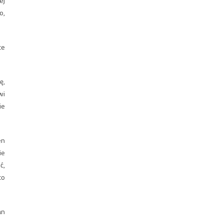
ej
o,
ce
ę,
wi
ie
en
ie
ć,
co
an