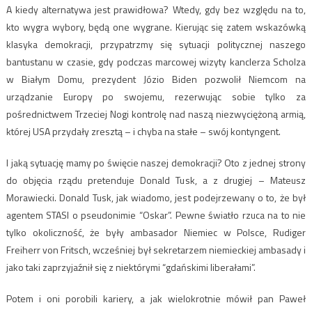
A kiedy alternatywa jest prawidłowa? Wtedy, gdy bez względu na to,
kto wygra wybory, będą one wygrane. Kierując się zatem wskazówką
klasyka demokracji, przypatrzmy się sytuacji politycznej naszego
bantustanu w czasie, gdy podczas marcowej wizyty kanclerza Scholza
w Białym Domu, prezydent Józio Biden pozwolił Niemcom na
urządzanie Europy po swojemu, rezerwując sobie tylko za
pośrednictwem Trzeciej Nogi kontrolę nad naszą niezwyciężoną armią,
której USA przydały zresztą – i chyba na stałe – swój kontyngent.
I jaką sytuację mamy po święcie naszej demokracji? Oto z jednej strony
do objęcia rządu pretenduje Donald Tusk, a z drugiej – Mateusz
Morawiecki. Donald Tusk, jak wiadomo, jest podejrzewany o to, że był
agentem STASI o pseudonimie “Oskar”. Pewne światło rzuca na to nie
tylko okoliczność, że były ambasador Niemiec w Polsce, Rudiger
Freiherr von Fritsch, wcześniej był sekretarzem niemieckiej ambasady i
jako taki zaprzyjaźnił się z niektórymi “gdańskimi liberałami”.
Potem i oni porobili kariery, a jak wielokrotnie mówił pan Paweł