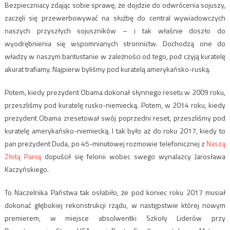
Bezpieczniacy zdając sobie sprawę, że dojdzie do odwrócenia sojuszy,
zaczęli się przewerbowywać na służbę do central wywiadowczych
naszych przyszłych sojuszników – i tak właśnie doszło do
wyodrębnienia się wspomnianych stronnictw. Dochodzą one do
władzy w naszym bantustanie w zależności od tego, pod czyją kuratelę
akurat trafiamy. Najpierw byliśmy pod kuratelą amerykańsko-ruską.
Potem, kiedy prezydent Obama dokonał słynnego resetu w 2009 roku,
przeszliśmy pod kuratelę rusko-niemiecką. Potem, w 2014 roku, kiedy
prezydent Obama zresetował swój poprzedni reset, przeszliśmy pod
kuratelę amerykańsko-niemiecką. I tak było aż do roku 2017, kiedy to
pan prezydent Duda, po 45-minutowej rozmowie telefonicznej z
Naszą
Złotą Panią
dopuścił się felonii wobec swego wynalazcy Jarosława
Kaczyńskiego.
To Naczelnika Państwa tak osłabiło, że pod koniec roku 2017 musiał
dokonać głębokiej rekonstrukcji rządu, w następstwie której nowym
premierem, w miejsce absolwentki Szkoły Liderów przy