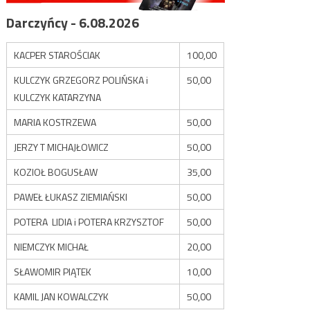
Darczyńcy - 6.08.2026
KACPER STAROŚCIAK
100,00
KULCZYK GRZEGORZ POLIŃSKA i
50,00
KULCZYK KATARZYNA
MARIA KOSTRZEWA
50,00
JERZY T MICHAJŁOWICZ
50,00
KOZIOŁ BOGUSŁAW
35,00
PAWEŁ ŁUKASZ ZIEMIAŃSKI
50,00
POTERA LIDIA i POTERA KRZYSZTOF
50,00
NIEMCZYK MICHAŁ
20,00
SŁAWOMIR PIĄTEK
10,00
KAMIL JAN KOWALCZYK
50,00