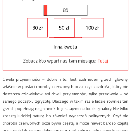
8%
30 zł
50 zł
100 zł
Inna kwota
Zobacz kto wparł nas tym miesiącu:
Tutaj
Chwila przyjemności – dobre i to. Jest atoli jeden grzech główny,
właśnie w postaci choroby czerwonych oczu, czyli zazdrości, który nie
dostarcza człowiekowi ani chwili przyjemności, tylko przeciwnie – od
samego początku zgryzotę. Dlaczego w takim razie ludzie również ten
grzech popełniają nagminnie? To jest tajemnica ludzkiej natury. Nie tylko
zresztą ludzkiej natury, bo również wydarzeń politycznych. Czyż nie
choroba czerwonych oczu bywa częstą, a może nawet bardzo częstą
przyczyną tak zwanej dekompozycji, czyli sytuacji, gdy dawni koalicyjni