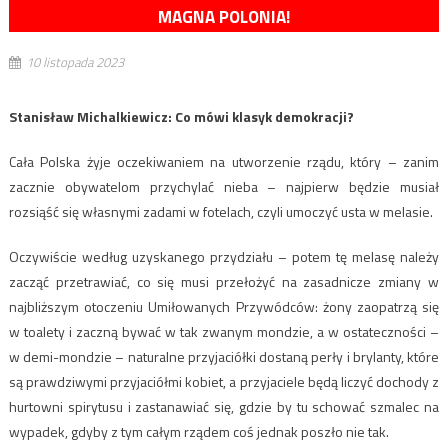
MAGNA POLONIA!
10 listopada 2023
Stanisław Michalkiewicz: Co mówi klasyk demokracji?
Cała Polska żyje oczekiwaniem na utworzenie rządu, który – zanim
zacznie obywatelom przychylać nieba – najpierw będzie musiał
rozsiąść się własnymi zadami w fotelach, czyli umoczyć usta w melasie.
Oczywiście według uzyskanego przydziału – potem tę melasę należy
zacząć przetrawiać, co się musi przełożyć na zasadnicze zmiany w
najbliższym otoczeniu Umiłowanych Przywódców: żony zaopatrzą się
w toalety i zaczną bywać w tak zwanym mondzie, a w ostateczności –
w demi-mondzie – naturalne przyjaciółki dostaną perły i brylanty, które
są prawdziwymi przyjaciółmi kobiet, a przyjaciele będą liczyć dochody z
hurtowni spirytusu i zastanawiać się, gdzie by tu schować szmalec na
wypadek, gdyby z tym całym rządem coś jednak poszło nie tak.