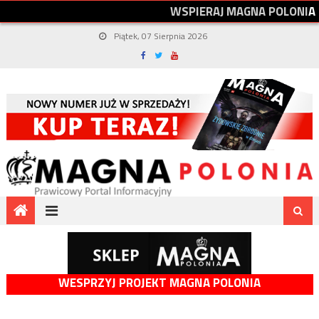
W
S
P
I
E
R
A
J
M
A
G
N
A
P
O
L
O
N
I
A
Piątek, 07 Sierpnia 2026
WESPRZYJ PROJEKT MAGNA POLONIA