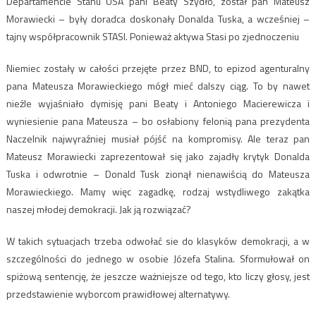
Departamencie Stanu USA pani Beaty Szydło, został pan Mateusz
Morawiecki – były doradca doskonały Donalda Tuska, a wcześniej –
tajny współpracownik STASI. Ponieważ aktywa Stasi po zjednoczeniu
Niemiec zostały w całości przejęte przez BND, to epizod agenturalny
pana Mateusza Morawieckiego mógł mieć dalszy ciąg. To by nawet
nieźle wyjaśniało dymisję pani Beaty i Antoniego Macierewicza i
wyniesienie pana Mateusza – bo osłabiony felonią pana prezydenta
Naczelnik najwyraźniej musiał pójść na kompromisy. Ale teraz pan
Mateusz Morawiecki zaprezentował się jako zajadły krytyk Donalda
Tuska i odwrotnie – Donald Tusk zionął nienawiścią do Mateusza
Morawieckiego. Mamy więc zagadkę, rodzaj wstydliwego zakątka
naszej młodej demokracji. Jak ją rozwiązać?
W takich sytuacjach trzeba odwołać sie do klasyków demokracji, a w
szczególności do jednego w osobie Józefa Stalina. Sformułował on
spiżową sentencję, że jeszcze ważniejsze od tego, kto liczy głosy, jest
przedstawienie wyborcom prawidłowej alternatywy.