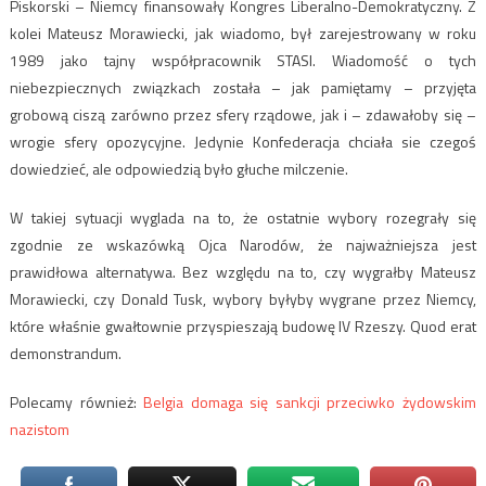
Piskorski – Niemcy finansowały Kongres Liberalno-Demokratyczny. Z
kolei Mateusz Morawiecki, jak wiadomo, był zarejestrowany w roku
1989 jako tajny współpracownik STASI. Wiadomość o tych
niebezpiecznych związkach została – jak pamiętamy – przyjęta
grobową ciszą zarówno przez sfery rządowe, jak i – zdawałoby się –
wrogie sfery opozycyjne. Jedynie Konfederacja chciała sie czegoś
dowiedzieć, ale odpowiedzią było głuche milczenie.
W takiej sytuacji wyglada na to, że ostatnie wybory rozegrały się
zgodnie ze wskazówką Ojca Narodów, że najważniejsza jest
prawidłowa alternatywa. Bez względu na to, czy wygrałby Mateusz
Morawiecki, czy Donald Tusk, wybory byłyby wygrane przez Niemcy,
które właśnie gwałtownie przyspieszają budowę IV Rzeszy. Quod erat
demonstrandum.
Polecamy również:
Belgia domaga się sankcji przeciwko żydowskim
nazistom