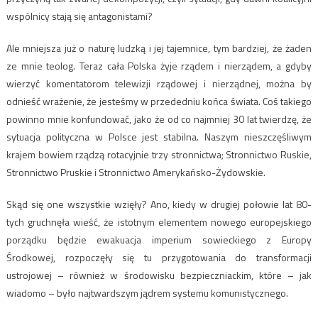
wspólnicy stają się antagonistami?
Ale mniejsza już o naturę ludzką i jej tajemnice, tym bardziej, że żaden
ze mnie teolog. Teraz cała Polska żyje rządem i nierządem, a gdyby
wierzyć komentatorom telewizji rządowej i nierządnej, można by
odnieść wrażenie, że jesteśmy w przededniu końca świata. Coś takiego
powinno mnie konfundować, jako że od co najmniej 30 lat twierdzę, że
sytuacja polityczna w Polsce jest stabilna. Naszym nieszczęśliwym
krajem bowiem rządzą rotacyjnie trzy stronnictwa; Stronnictwo Ruskie,
Stronnictwo Pruskie i Stronnictwo Amerykańsko-Żydowskie.
Skąd się one wszystkie wzięły? Ano, kiedy w drugiej połowie lat 80-
tych gruchnęła wieść, że istotnym elementem nowego europejskiego
porządku będzie ewakuacja imperium sowieckiego z Europy
Środkowej, rozpoczęły się tu przygotowania do transformacji
ustrojowej – również w środowisku bezpieczniackim, które – jak
wiadomo – było najtwardszym jądrem systemu komunistycznego.