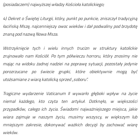
(posiadaczem) najwyższej władzy Kościoła katolickiego;
4) Dekret o Świętej Liturgii, który, punkt po punkcie, zniszczył tradycyjną
łacińską Mszę, najcenniejszy owoc wieków i dał podwaliny pod brzydotę
znaną pod nazwą Nowa Msza.
Wstrzyknięcie tych i wielu innych trucizn w struktury katolickie
zrujnowało nam Kościół. Po tym półwieczu horroru, który znosimy nie
mając na widoku żadnej nadziei na poprawę sytuacji, pozostały jedynie
porozrzucane po świecie grupki, które obiektywnie mogą być
utożsamiane z wiarą katolicką sprzed „soboru”.
Tragiczne wydarzenie Vaticanum II wywarło głęboki wpływ na życie
niemal każdego, kto czyta ten artykuł. Dotknęło, w większości
przypadków, całego ich życia. Świadomi najważniejszego miejsca, jakie
wiara zajmuje w naszym życiu, musimy wszyscy, w większym lub
mniejszym zakresie, dokonywać ważkich decyzji by zachować wiarę
wieków.