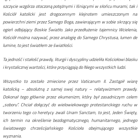
szczycie wzgórza otoczoną potężnymi i lśniącymi w słońcu murami, tak i
Kościół katolicki jest drogocennym klejnotem umieszczonym na
powierzchni ziemi przez Samego Boga, zawierającym w sobie skrzący się
ogień odbijający Boskie Światło. Jako przedłużenie tajemnicy Wcielenia,
Kościół można nazywać, przez analogię do Samego Chrystusa, lumen de
lumine, to jest światłem ze światłości.
Ta jedność i stałość prawdy, liturgii i dyscypliny udzieliła Kościołowi blasku
i krystalicznej wartości, które przyciągają do Niego wszystkich ludzi.
Wszystko to zostało zmiecione przez Vaticanum II. Zastąpił wiarę
katolicką – absolutną z samej swej natury – relatywizmem prawdy.
Dokonał tego głównie przez ekumenizm, który był zasadniczym celem
„soboru”.
Chciał dołączyć do wielowiekowego protestanckiego ruchu w
tworzeniu tego co heretycy zwali Unam Sanctam, to jest, Jeden Święty,
ich termin na określenie bezdogmatycznego, humanitarnego, jednego
światowego chrześcijańskiego Kościoła obejmującego wszystkie
wyznania.