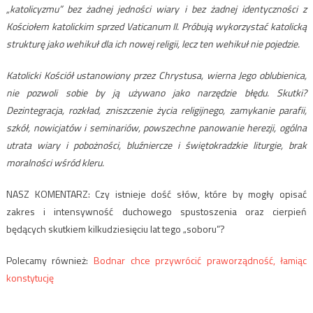
„katolicyzmu” bez żadnej jedności wiary i bez żadnej identyczności z
Kościołem katolickim sprzed Vaticanum II. Próbują wykorzystać katolicką
strukturę jako wehikuł dla ich nowej religii, lecz ten wehikuł nie pojedzie.
Katolicki Kościół ustanowiony przez Chrystusa, wierna Jego oblubienica,
nie pozwoli sobie by ją używano jako narzędzie błędu. Skutki?
Dezintegracja, rozkład, zniszczenie życia religijnego, zamykanie parafii,
szkół, nowicjatów i seminariów, powszechne panowanie herezji, ogólna
utrata wiary i pobożności, bluźniercze i świętokradzkie liturgie, brak
moralności wśród kleru.
NASZ KOMENTARZ: Czy istnieje dość słów, które by mogły opisać
zakres i intensywność duchowego spustoszenia oraz cierpień
będących skutkiem kilkudziesięciu lat tego „soboru”?
Polecamy również:
Bodnar chce przywrócić praworządność, łamiąc
konstytucję