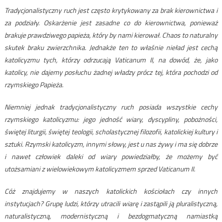
Tradycjonalistyczny ruch jest często krytykowany za brak kierownictwa i
za podziały. Oskarżenie jest zasadne co do kierownictwa, ponieważ
brakuje prawdziwego papieża, który by nami kierował. Chaos to naturalny
skutek braku zwierzchnika. Jednakże ten to właśnie nieład jest cechą
katolicyzmu tych, którzy odrzucają Vaticanum II, na dowód, że, jako
katolicy, nie dajemy posłuchu żadnej władzy prócz tej, która pochodzi od
rzymskiego Papieża.
Niemniej jednak tradycjonalistyczny ruch posiada wszystkie cechy
rzymskiego katolicyzmu: jego jedność wiary, dyscypliny, pobożności,
świętej liturgii, świętej teologii, scholastycznej filozofii, katolickiej kultury i
sztuki. Rzymski katolicyzm, innymi słowy, jest u nas żywy i ma się dobrze
i nawet człowiek daleki od wiary powiedziałby, że możemy być
utożsamiani z wielowiekowym katolicyzmem sprzed Vaticanum II.
Cóż znajdujemy w naszych katolickich kościołach czy innych
instytucjach? Grupę ludzi, którzy utracili wiarę i zastąpili ją pluralistyczną,
naturalistyczną, modernistyczną i bezdogmatyczną namiastką