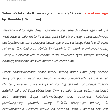
Sobór Watykański II zniszczył cnotę wiary? (treść
listu otwartego
bp. Donalda J. Sanborna)
Vaticanum II to najbardziej tragiczne wydarzenie dwudziestego wieku, a
właściwie w całej historii świata, gdyż stał się przyczyną powszechnego
odstępstwa od wiary przepowiedzianego przez świętego Pawła w Drugim
Liście do Tesaloniczan. „Sobór Watykański II” zupełnie zniszczył cnotę
wiary u niezliczonych milionów dusz, niwecząc tym samym wszelką
nadzieję zbawienia dla tych ogromnych rzesz ludzi.
Przez nadprzyrodzoną cnotę wiary, wlaną przez Boga przy chrzcie
świętym (lub u osób dorosłych w wielu przypadkach jeszcze przed
chrztem) wierzymy we wszystko, co Bóg objawił i co podaje Kościół
katolicki jako od Boga objawione. Tym, co skłania nas byśmy uwierzyli
jest autorytet Boga objawiającego oraz autorytet Kościoła
przekazującego prawdy wiary. Kościół otrzymuje władzę do
przekazywania Boskich prawd od Samego Boga i dlatego też jest