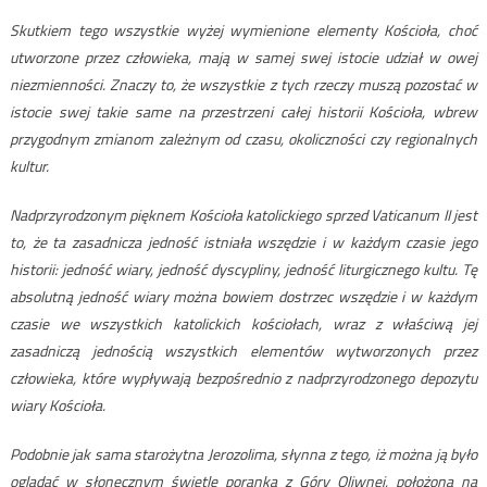
Skutkiem tego wszystkie wyżej wymienione elementy Kościoła, choć
utworzone przez człowieka, mają w samej swej istocie udział w owej
niezmienności. Znaczy to, że wszystkie z tych rzeczy muszą pozostać w
istocie swej takie same na przestrzeni całej historii Kościoła, wbrew
przygodnym zmianom zależnym od czasu, okoliczności czy regionalnych
kultur.
Nadprzyrodzonym pięknem Kościoła katolickiego sprzed Vaticanum II jest
to, że ta zasadnicza jedność istniała wszędzie i w każdym czasie jego
historii: jedność wiary, jedność dyscypliny, jedność liturgicznego kultu. Tę
absolutną jedność wiary można bowiem dostrzec wszędzie i w każdym
czasie we wszystkich katolickich kościołach, wraz z właściwą jej
zasadniczą jednością wszystkich elementów wytworzonych przez
człowieka, które wypływają bezpośrednio z nadprzyrodzonego depozytu
wiary Kościoła.
Podobnie jak sama starożytna Jerozolima, słynna z tego, iż można ją było
oglądać w słonecznym świetle poranka z Góry Oliwnej, położoną na