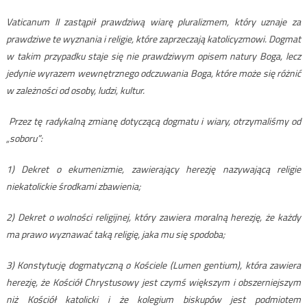
Vaticanum II zastąpił prawdziwą wiarę pluralizmem, który uznaje za
prawdziwe te wyznania i religie, które zaprzeczają katolicyzmowi. Dogmat
w takim przypadku staje się nie prawdziwym opisem natury Boga, lecz
jedynie wyrazem wewnętrznego odczuwania Boga, które może się różnić
w zależności od osoby, ludzi, kultur.
Przez tę radykalną zmianę dotyczącą dogmatu i wiary, otrzymaliśmy od
„soboru”:
1) Dekret o ekumenizmie, zawierający herezję nazywającą religie
niekatolickie środkami zbawienia;
2) Dekret o wolności religijnej, który zawiera moralną herezję, że każdy
ma prawo wyznawać taką religię, jaka mu się spodoba;
3) Konstytucję dogmatyczną o Kościele (Lumen gentium), która zawiera
herezję, że Kościół Chrystusowy jest czymś większym i obszerniejszym
niż Kościół katolicki i że kolegium biskupów jest podmiotem