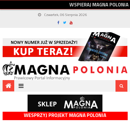
W
S
P
I
E
R
A
J
M
A
G
N
A
P
O
L
O
N
I
A
Czwartek, 06 Sierpnia 2026
WESPRZYJ PROJEKT MAGNA POLONIA