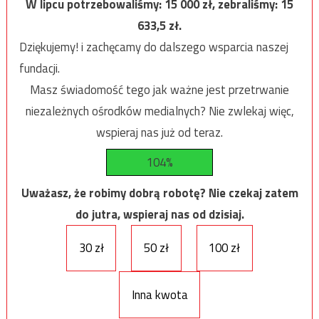
W lipcu potrzebowaliśmy:
15 000
zł, zebraliśmy:
15
633,5
zł.
Dziękujemy! i zachęcamy do dalszego wsparcia naszej
fundacji.
Masz świadomość tego jak ważne jest przetrwanie
niezależnych ośrodków medialnych? Nie zwlekaj więc,
wspieraj nas już od teraz.
104%
Uważasz, że robimy dobrą robotę? Nie czekaj zatem
do jutra, wspieraj nas od dzisiaj.
30 zł
50 zł
100 zł
Inna kwota