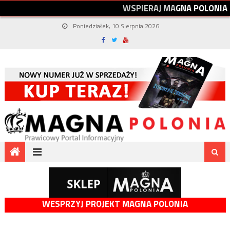
W
S
P
I
E
R
A
J
M
A
G
N
A
P
O
L
O
N
I
A
Poniedziałek, 10 Sierpnia 2026
WESPRZYJ PROJEKT MAGNA POLONIA