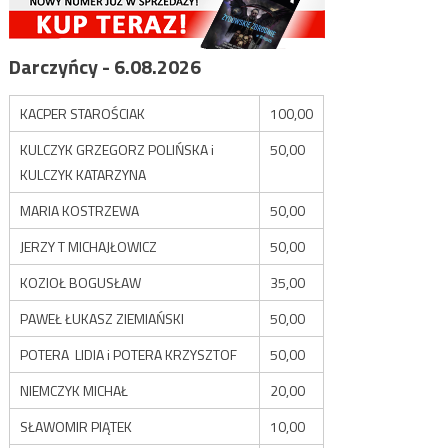
Darczyńcy - 6.08.2026
KACPER STAROŚCIAK
100,00
KULCZYK GRZEGORZ POLIŃSKA i
50,00
KULCZYK KATARZYNA
MARIA KOSTRZEWA
50,00
JERZY T MICHAJŁOWICZ
50,00
KOZIOŁ BOGUSŁAW
35,00
PAWEŁ ŁUKASZ ZIEMIAŃSKI
50,00
POTERA LIDIA i POTERA KRZYSZTOF
50,00
NIEMCZYK MICHAŁ
20,00
SŁAWOMIR PIĄTEK
10,00