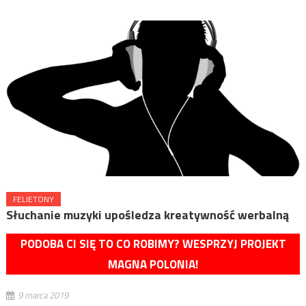
FELIETONY
Słuchanie muzyki upośledza kreatywność werbalną
PODOBA CI SIĘ TO CO ROBIMY? WESPRZYJ PROJEKT
MAGNA POLONIA!
9 marca 2019