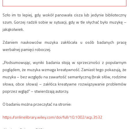
Szło im to lepiej, gdy wokół panowała cisza lub jedynie biblioteczny
szum. Gorzej radzili sobie w sytuacji, gdy w tle słychać było muzykę –
jakąkolwiek.
Zdaniem naukowców muzyka zakłócała u osób badanych pracę
werbalnej pamięci roboczej.
„Podsumowując, wyniki badania stoją w sprzeczności z popularnym
poglądem, że muzyka wzmaga kreatywność. Zamiast tego pokazują, że
muzyka – bez względu na zawartość semantyczną (brak słów, rodzime
słowa, obce słowa) – zakłóca kreatywne rozwiązywanie problemów
poprzez wgląd” – stwierdzają autorzy.
O badaniu można przeczytać na stronie:
https://onlinelibrary.wiley.com/doi/full/10.1002/acp.3532