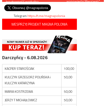
„wypowiedzi Messiego”,
kreatywność werbalną
jeszcze bardziej się
wpisu
kompromitując
Telegram
https://t.me/magnapolonia
WESPRZYJ PROJEKT MAGNA POLONIA
Darczyńcy - 6.08.2026
KACPER STAROŚCIAK
100,00
KULCZYK GRZEGORZ POLIŃSKA i
50,00
KULCZYK KATARZYNA
MARIA KOSTRZEWA
50,00
JERZY T MICHAJŁOWICZ
50,00