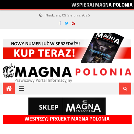
W
S
P
I
E
R
A
J
M
A
G
N
A
P
O
L
O
N
I
A
Niedziela, 09 Sierpnia 2026
WESPRZYJ PROJEKT MAGNA POLONIA