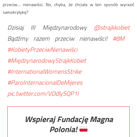
przeciw… nienawiści. No, chyba, że chciała w ten sposób wyrazić
samokrytykę?
Dzisiaj III Międzynarodowy
@strajkkobiet
Bądźmy razem przeciw nienawiści!
#8M
⁠ ⁠
#KobietyPrzeciwNienawiści
#MiędzynarodowyStrajkKobiet
#InternationalWomensStrike
#ParoInternacionalDeMijeres
pic.twitter.com/VOdlySQP1l
Wspieraj Fundację Magna
Polonia!