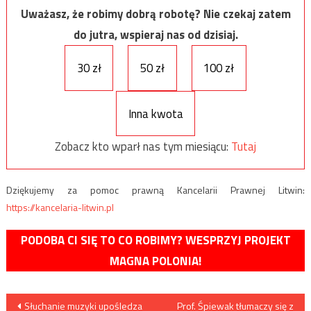
Uważasz, że robimy dobrą robotę? Nie czekaj zatem
do jutra, wspieraj nas od dzisiaj.
30 zł
50 zł
100 zł
Inna kwota
Zobacz kto wparł nas tym miesiącu:
Tutaj
Dziękujemy za pomoc prawną Kancelarii Prawnej Litwin:
https://kancelaria-litwin.pl
PODOBA CI SIĘ TO CO ROBIMY? WESPRZYJ PROJEKT
MAGNA POLONIA!
Nawigacja
Słuchanie muzyki upośledza
Prof. Śpiewak tłumaczy się z