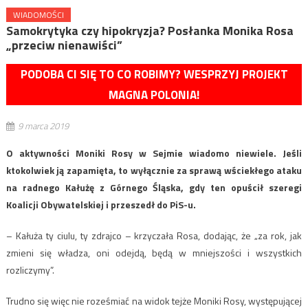
WIADOMOŚCI
Samokrytyka czy hipokryzja? Posłanka Monika Rosa
„przeciw nienawiści”
PODOBA CI SIĘ TO CO ROBIMY? WESPRZYJ PROJEKT
MAGNA POLONIA!
9 marca 2019
O aktywności Moniki Rosy w Sejmie wiadomo niewiele. Jeśli
ktokolwiek ją zapamięta, to wyłącznie za sprawą wściekłego ataku
na radnego Kałużę z Górnego Śląska, gdy ten opuścił szeregi
Koalicji Obywatelskiej i przeszedł do PiS-u.
– Kałuża ty ciulu, ty zdrajco – krzyczała Rosa, dodając, że „za rok, jak
zmieni się władza, oni odejdą, będą w mniejszości i wszystkich
rozliczymy”.
Trudno się więc nie roześmiać na widok tejże Moniki Rosy, występującej