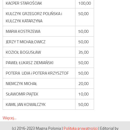
KACPER STAROŚCIAK
100,00
KULCZYK GRZEGORZ POLIŃSKA i
50,00
KULCZYK KATARZYNA
MARIA KOSTRZEWA
50,00
JERZY T MICHAJŁOWICZ
50,00
KOZIOŁ BOGUSŁAW
35,00
PAWEŁ ŁUKASZ ZIEMIAŃSKI
50,00
POTERA LIDIA i POTERA KRZYSZTOF
50,00
NIEMCZYK MICHAŁ
20,00
SŁAWOMIR PIĄTEK
10,00
KAMIL JAN KOWALCZYK
50,00
Więcej...
(c) 2016-2023 Magna Polonia
|
Polityka prywatności
|
Editorial by