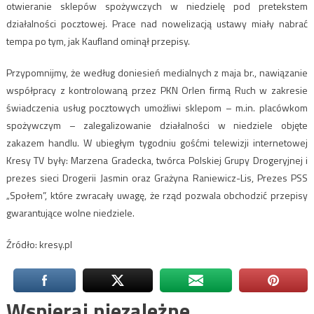
otwieranie sklepów spożywczych w niedzielę pod pretekstem
działalności pocztowej. Prace nad nowelizacją ustawy miały nabrać
tempa po tym, jak Kaufland ominął przepisy.
Przypomnijmy, że według doniesień medialnych z maja br., nawiązanie
współpracy z kontrolowaną przez PKN Orlen firmą Ruch w zakresie
świadczenia usług pocztowych umożliwi sklepom – m.in. placówkom
spożywczym – zalegalizowanie działalności w niedziele objęte
zakazem handlu. W ubiegłym tygodniu gośćmi telewizji internetowej
Kresy TV były: Marzena Gradecka, twórca Polskiej Grupy Drogeryjnej i
prezes sieci Drogerii Jasmin oraz Grażyna Raniewicz-Lis, Prezes PSS
„Społem”, które zwracały uwagę, że rząd pozwala obchodzić przepisy
gwarantujące wolne niedziele.
Źródło: kresy.pl
Wspieraj niezależne