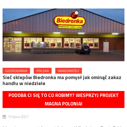
GOSPODARKA
POLSKA
WIADOMOŚCI
Sieć sklepów Biedronka ma pomysł jak ominąć zakaz
handlu w niedziele
PODOBA CI SIĘ TO CO ROBIMY? WESPRZYJ PROJEKT
MAGNA POLONIA!
13 lipca 2021