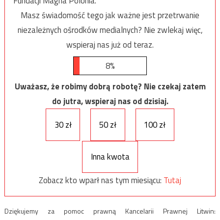
Fundacji Magna Polonia.
Masz świadomość tego jak ważne jest przetrwanie
niezależnych ośrodków medialnych? Nie zwlekaj więc,
wspieraj nas już od teraz.
8%
Uważasz, że robimy dobrą robotę? Nie czekaj zatem
do jutra, wspieraj nas od dzisiaj.
30 zł
50 zł
100 zł
Inna kwota
Zobacz kto wparł nas tym miesiącu:
Tutaj
Dziękujemy za pomoc prawną Kancelarii Prawnej Litwin: