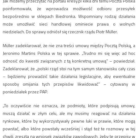
Jak możemy przeczytać na portalu kresy.pl kilka dni temu Poczta Polska
poinformowała, że wprowadza możliwość odbioru przesyłek
bezpośrednio w sklepach Biedronka. Wspomniany rodzaj działania
może umożliwić sieci handlowej ominiecie prawa o wolnych
niedzielach. Do sprawy odniósł się rzecznik rządu Piotr Müller.
Müller zadeklarował, że nie zna treści umowy między Pocztą Polską, a
Jeronimo Martins Polska w tej sprawie. „Trudno mi się więc ad hoc
odnosić do kwestii związanych z tą konkretną umową” – powiedział.
Zadeklarował, że „polski rząd stoi na tym samym stanowisku cały czas
– będziemy prowadzić takie działania legislacyjne, aby ewentualne
sposoby omijania tych przepisów likwidować” – cytowany w
poniedziałek przez PAP.
„To oczywiście nie oznacza, że podmioty, które podpisują umowy,
muszą działać w złym celu, ale my musimy reagować na działania
rynkowe, które by wykorzystywały pewne luki w prawie, które mogą
powstać, albo które powstały wcześniej i stąd też te rozmowy w tej
chwili, zresztą na wniosek związków zawodowych, żeby te przepisy w