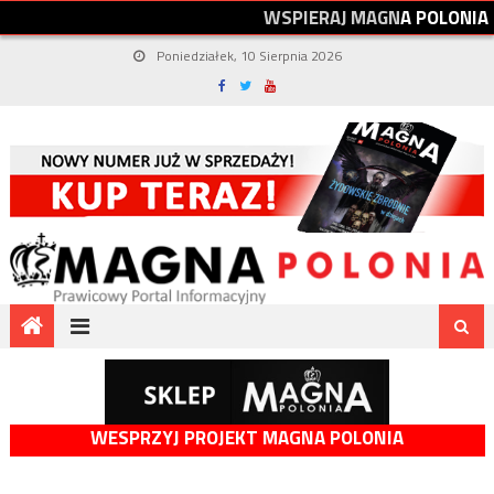
W
S
P
I
E
R
A
J
M
A
G
N
A
P
O
L
O
N
I
A
Poniedziałek, 10 Sierpnia 2026
WESPRZYJ PROJEKT MAGNA POLONIA