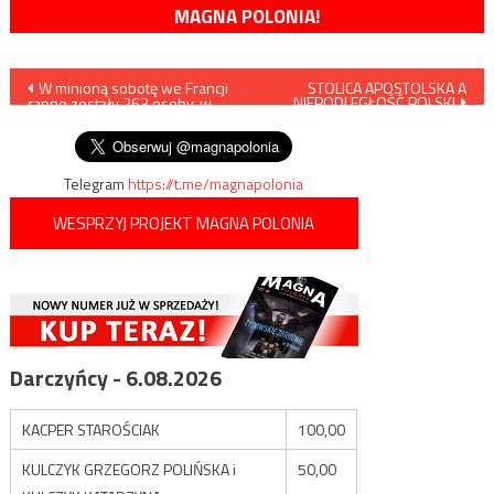
MAGNA POLONIA!
Nawigacja
W minioną sobotę we Francji
STOLICA APOSTOLSKA A
NIEPODLEGŁOŚĆ POLSKI
ranne zostały 263 osoby, w
wpisu
tym 81 policjantów
Telegram
https://t.me/magnapolonia
WESPRZYJ PROJEKT MAGNA POLONIA
Darczyńcy - 6.08.2026
KACPER STAROŚCIAK
100,00
KULCZYK GRZEGORZ POLIŃSKA i
50,00