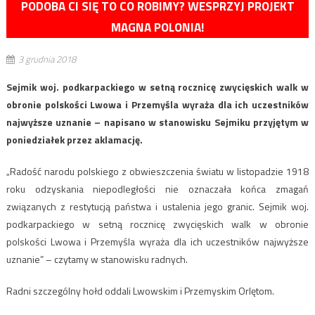
PODOBA CI SIĘ TO CO ROBIMY? WESPRZYJ PROJEKT
MAGNA POLONIA!
3 grudnia 2018
Sejmik woj. podkarpackiego w setną rocznicę zwycięskich walk w
obronie polskości Lwowa i Przemyśla wyraża dla ich uczestników
najwyższe uznanie – napisano w stanowisku Sejmiku przyjętym w
poniedziałek przez aklamację.
„Radość narodu polskiego z obwieszczenia światu w listopadzie 1918
roku odzyskania niepodległości nie oznaczała końca zmagań
związanych z restytucją państwa i ustalenia jego granic. Sejmik woj.
podkarpackiego w setną rocznicę zwycięskich walk w obronie
polskości Lwowa i Przemyśla wyraża dla ich uczestników najwyższe
uznanie” – czytamy w stanowisku radnych.
Radni szczególny hołd oddali Lwowskim i Przemyskim Orlętom.