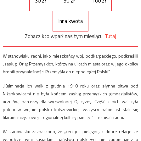
30 zł
50 zł
100 zł
Inna kwota
Zobacz kto wparł nas tym miesiącu:
Tutaj
W stanowisku radni, jako mieszkańcy woj. podkarpackiego, podkreślili
„zasługi Orląt Przemyskich, którzy na ulicach miasta oraz w jego okolicy
bronili przynależności Przemyśla do niepodległej Polski”.
„Kulminacja ich walk z grudnia 1918 roku oraz słynna bitwa pod
Niżankowicami nie była końcem zasług przemyskich gimnazjalistów,
uczniów, harcerzy dla wyzwolonej Ojczyzny. Część z nich walczyła
potem w wojnie polsko-bolszewickiej, wszyscy natomiast stali się
filarami miejscowej i regionalnej kultury pamięci” – napisali radni.
W stanowisku zaznaczono, że „ceniąc i pielęgnując dobre relacje ze
współczesnymi sąsiadami państwa polskiego, nie zapominamy o