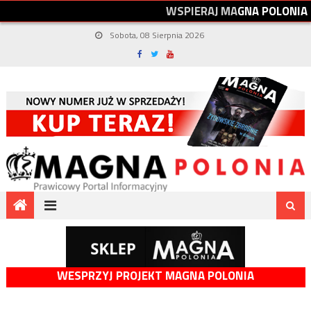
W
S
P
I
E
R
A
J
M
A
G
N
A
P
O
L
O
N
I
A
Sobota, 08 Sierpnia 2026
WESPRZYJ PROJEKT MAGNA POLONIA