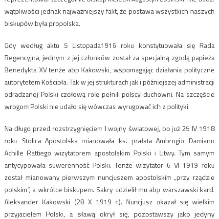
wątpliwości jednak najważniejszy fakt, że postawa wszystkich naszych
biskupów była propolska.
Gdy według aktu 5 Listopada1916 roku konstytuowała się Rada
Regencyjna, jednym z jej członków został za specjalną zgodą papieża
Benedykta XV tenże abp Kakowski, wspomagając działania polityczne
autorytetem Kościoła. Tak w jej strukturach jak i późniejszej administracji
odradzanej Polski czołową rolę pełnili polscy duchowni. Na szczęście
wrogom Polski nie udało się wówczas wyrugować ich z polityki.
Na długo przed rozstrzygnięciem I wojny światowej, bo już 25 IV 1918
roku Stolica Apostolska mianowała ks. prałata Ambrogio Damiano
Achille Rattiego wizytatorem apostolskim Polski i Litwy. Tym samym
antycypowała suwerenność Polski. Tenże wizytator 6 VI 1919 roku
został mianowany pierwszym nuncjuszem apostolskim „przy rządzie
polskim”, a wkrótce biskupem. Sakry udzielił mu abp warszawski kard.
Aleksander Kakowski (28 X 1919 r.). Nuncjusz okazał się wielkim
przyjacielem Polski, a sławą okrył się, pozostawszy jako jedyny