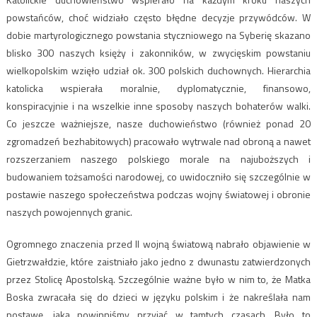
powstańców, choć widziało często błędne decyzje przywódców. W
dobie martyrologicznego powstania styczniowego na Syberię skazano
blisko 300 naszych księży i zakonników, w zwycięskim powstaniu
wielkopolskim wzięło udział ok. 300 polskich duchownych. Hierarchia
katolicka wspierała moralnie, dyplomatycznie, finansowo,
konspiracyjnie i na wszelkie inne sposoby naszych bohaterów walki.
Co jeszcze ważniejsze, nasze duchowieństwo (również ponad 20
zgromadzeń bezhabitowych) pracowało wytrwale nad obroną a nawet
rozszerzaniem naszego polskiego morale na najuboższych i
budowaniem tożsamości narodowej, co uwidoczniło się szczególnie w
postawie naszego społeczeństwa podczas wojny światowej i obronie
naszych powojennych granic.
Ogromnego znaczenia przed II wojną światową nabrało objawienie w
Gietrzwałdzie, które zaistniało jako jedno z dwunastu zatwierdzonych
przez Stolicę Apostolską. Szczególnie ważne było w nim to, że Matka
Boska zwracała się do dzieci w języku polskim i że nakreślała nam
postawę, jaką powinniśmy przyjąć w tamtych czasach. Było to