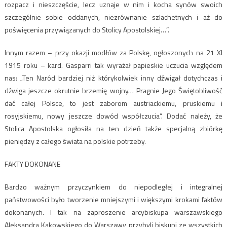
rozpacz i nieszczęście, lecz uznaje w nim i kocha synów swoich
szczególnie sobie oddanych, niezrównanie szlachetnych i aż do
poświęcenia przywiązanych do Stolicy Apostolskiej…”.
Innym razem – przy okazji modłów za Polskę, ogłoszonych na 21 XI
1915 roku – kard. Gasparri tak wyrażał papieskie uczucia względem
nas: „Ten Naród bardziej niż którykolwiek inny dźwigał dotychczas i
dźwiga jeszcze okrutnie brzemię wojny… Pragnie Jego Świętobliwość
dać całej Polsce, to jest zaborom austriackiemu, pruskiemu i
rosyjskiemu, nowy jeszcze dowód współczucia”. Dodać należy, że
Stolica Apostolska ogłosiła na ten dzień także specjalną zbiórkę
pieniędzy z całego świata na polskie potrzeby.
FAKTY DOKONANE
Bardzo ważnym przyczynkiem do niepodległej i integralnej
państwowości było tworzenie mniejszymi i większymi krokami faktów
dokonanych. I tak na zaproszenie arcybiskupa warszawskiego
Aleksandra Kakowskiego do Warszawy przybyli biskupi ze wszystkich