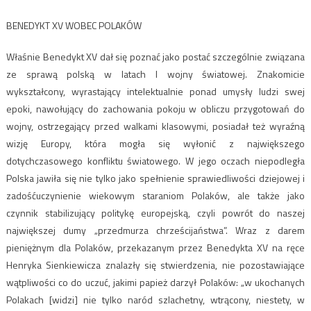
BENEDYKT XV WOBEC POLAKÓW
Właśnie Benedykt XV dał się poznać jako postać szczególnie związana
ze sprawą polską w latach I wojny światowej. Znakomicie
wykształcony, wyrastający intelektualnie ponad umysły ludzi swej
epoki, nawołujący do zachowania pokoju w obliczu przygotowań do
wojny, ostrzegający przed walkami klasowymi, posiadał też wyraźną
wizję Europy, która mogła się wyłonić z największego
dotychczasowego konfliktu światowego. W jego oczach niepodległa
Polska jawiła się nie tylko jako spełnienie sprawiedliwości dziejowej i
zadośćuczynienie wiekowym staraniom Polaków, ale także jako
czynnik stabilizujący politykę europejską, czyli powrót do naszej
największej dumy „przedmurza chrześcijaństwa”. Wraz z darem
pieniężnym dla Polaków, przekazanym przez Benedykta XV na ręce
Henryka Sienkiewicza znalazły się stwierdzenia, nie pozostawiające
wątpliwości co do uczuć, jakimi papież darzył Polaków: „w ukochanych
Polakach [widzi] nie tylko naród szlachetny, wtrącony, niestety, w