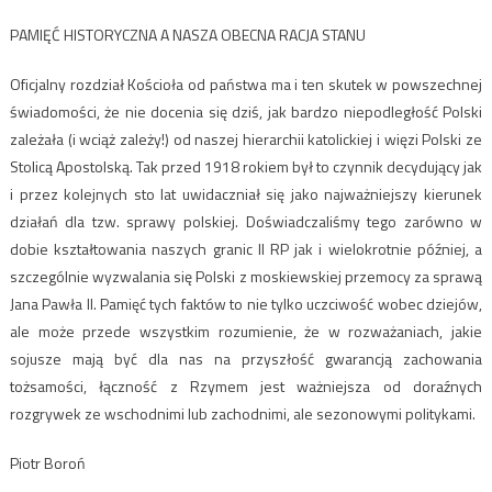
PAMIĘĆ HISTORYCZNA A NASZA OBECNA RACJA STANU
Oficjalny rozdział Kościoła od państwa ma i ten skutek w powszechnej
świadomości, że nie docenia się dziś, jak bardzo niepodległość Polski
zależała (i wciąż zależy!) od naszej hierarchii katolickiej i więzi Polski ze
Stolicą Apostolską. Tak przed 1918 rokiem był to czynnik decydujący jak
i przez kolejnych sto lat uwidaczniał się jako najważniejszy kierunek
działań dla tzw. sprawy polskiej. Doświadczaliśmy tego zarówno w
dobie kształtowania naszych granic II RP jak i wielokrotnie później, a
szczególnie wyzwalania się Polski z moskiewskiej przemocy za sprawą
Jana Pawła II. Pamięć tych faktów to nie tylko uczciwość wobec dziejów,
ale może przede wszystkim rozumienie, że w rozważaniach, jakie
sojusze mają być dla nas na przyszłość gwarancją zachowania
tożsamości, łączność z Rzymem jest ważniejsza od doraźnych
rozgrywek ze wschodnimi lub zachodnimi, ale sezonowymi politykami.
Piotr Boroń