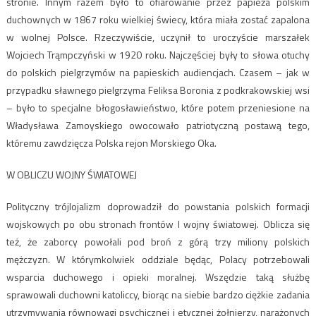
stronie. Innym razem było to ofiarowanie przez papieża polskim
duchownych w 1867 roku wielkiej świecy, która miała zostać zapalona
w wolnej Polsce. Rzeczywiście, uczynił to uroczyście marszałek
Wojciech Trąmpczyński w 1920 roku. Najczęściej były to słowa otuchy
do polskich pielgrzymów na papieskich audiencjach. Czasem – jak w
przypadku sławnego pielgrzyma Feliksa Boronia z podkrakowskiej wsi
– było to specjalne błogosławieństwo, które potem przeniesione na
Władysława Zamoyskiego owocowało patriotyczną postawą tego,
któremu zawdzięcza Polska rejon Morskiego Oka.
W OBLICZU WOJNY ŚWIATOWEJ
Polityczny trójlojalizm doprowadził do powstania polskich formacji
wojskowych po obu stronach frontów I wojny światowej. Oblicza się
też, że zaborcy powołali pod broń z górą trzy miliony polskich
mężczyzn. W którymkolwiek oddziale będąc, Polacy potrzebowali
wsparcia duchowego i opieki moralnej. Wszędzie taką służbę
sprawowali duchowni katoliccy, biorąc na siebie bardzo ciężkie zadania
utrzymywania równowagi psychicznej i etycznej żołnierzy, narażonych