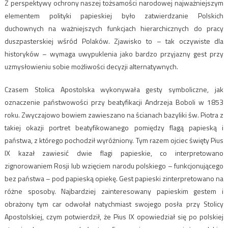
Z perspektywy ochrony naszej tożsamości narodowej najważniejszym
elementem polityki papieskiej było zatwierdzanie Polskich
duchownych na ważniejszych funkcjach hierarchicznych do pracy
duszpasterskiej wśród Polaków. Zjawisko to – tak oczywiste dla
historyków – wymaga uwypuklenia jako bardzo przyjazny gest przy
uzmysłowieniu sobie możliwości decyzji alternatywnych.
Czasem Stolica Apostolska wykonywała gesty symboliczne, jak
oznaczenie państwowości przy beatyfikacji Andrzeja Boboli w 1853
roku. Zwyczajowo bowiem zawieszano na ścianach bazyliki św. Piotra z
takiej okazji portret beatyfikowanego pomiędzy flagą papieską i
państwa, z którego pochodził wyróżniony. Tym razem ojciec święty Pius
IX kazał zawiesić dwie flagi papieskie, co interpretowano
zignorowaniem Rosji lub wzięciem narodu polskiego – funkcjonującego
bez państwa – pod papieską opiekę. Gest papieski zinterpretowano na
różne sposoby. Najbardziej zainteresowany papieskim gestem i
obrażony tym car odwołał natychmiast swojego posła przy Stolicy
Apostolskiej, czym potwierdził, że Pius IX opowiedział się po polskiej