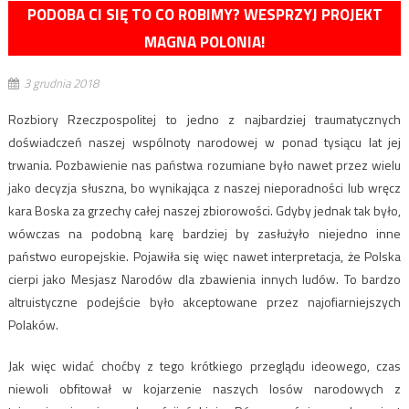
PODOBA CI SIĘ TO CO ROBIMY? WESPRZYJ PROJEKT
MAGNA POLONIA!
3 grudnia 2018
Rozbiory Rzeczpospolitej to jedno z najbardziej traumatycznych
doświadczeń naszej wspólnoty narodowej w ponad tysiącu lat jej
trwania. Pozbawienie nas państwa rozumiane było nawet przez wielu
jako decyzja słuszna, bo wynikająca z naszej nieporadności lub wręcz
kara Boska za grzechy całej naszej zbiorowości. Gdyby jednak tak było,
wówczas na podobną karę bardziej by zasłużyło niejedno inne
państwo europejskie. Pojawiła się więc nawet interpretacja, że Polska
cierpi jako Mesjasz Narodów dla zbawienia innych ludów. To bardzo
altruistyczne podejście było akceptowane przez najofiarniejszych
Polaków.
Jak więc widać choćby z tego krótkiego przeglądu ideowego, czas
niewoli obfitował w kojarzenie naszych losów narodowych z