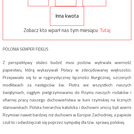
Inna kwota
Zobacz kto wparł nas tym miesiącu:
Tutaj
POLONIA SEMPER FIDELIS
Z perspektywy stuleci budzić musi podziw wytrwała wierność
papiestwu, którą wykazywali Polacy w zdecydowanej większości.
Przejawiało się to w rygorystycznej łączności liturgicznej, szczerych
modlitwach za następców św. Piotra we wszystkich naszych
świątyniach, ciągłym pielgrzymowaniu do Rzymu naszych rodaków i
ofiarnej pracy naszego duchowieństwa w kurii rzymskiej na licznych
stanowiskach. Polska hierarchia katolicka i duchowni uniccy byli wierni
Rzymowi nawet bardziej niż duchowni w Europie Zachodniej, a papieże
czuli to i odwdzięczali się poprzez sympatię dla tzw. sprawy polskiej.