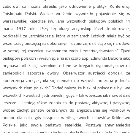
zaborów, co można określić jako odnowienie praktyki Konferencji
Episkopatu Polski. Wielkie wrażenie wywołało pojawienie się w
warszawskiej katedrze św. Jana wszystkich biskupów polskich 11
marca 1917 roku. Przy tej okazji arcybiskup Józef Teodorowicz,
podkreślił, że „archidiecezja, która w zamiarach ludzkich miała być po
wsze czasy pieczęcią na dokonanym rozbiorze, dziś staje się narodowi
w setnej tej rocznicy zwiastunem życia i zmartwychwstania.” Zjazd
biskupów polskich i wysunięcie na ich czoło abp. Edmunda Dalbora jako
prymasa odbił się szerokim echem w kręgach dyplomatycznych i
zaniepokoił zaborcze dwory. Obserwator austriacki donosił, że
konferencja „przyczyniła się niemało do wzrostu poczucia jedności
wszystkich ziem polskich.” Dodać należy, że biskupi polscy nie byli we
wszystkich kwestiach jednomyślni, gdyż – tak wówczas jak i nawet dziś
jeszcze – istnieją różne zdania co do postawy aktywnej i pasywnej
wobec zachęt państw centralnych do angażowania się Polaków w
pomoc dla nich, gdy urządzali według swoich zamysłów Królestwo
Polskie, jako swoje państwo satelickie. Postawę antyniemiecką
reprezentował szczególnie biskup kielecki Augustyn Łosiński. Nie budzi