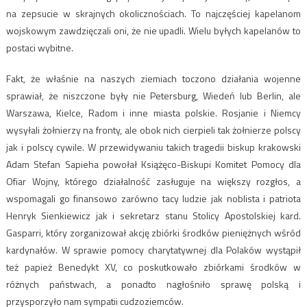
na zepsucie w skrajnych okolicznościach. To najczęściej kapelanom
wojskowym zawdzięczali oni, że nie upadli. Wielu byłych kapelanów to
postaci wybitne.
Fakt, że właśnie na naszych ziemiach toczono działania wojenne
sprawiał, że niszczone były nie Petersburg, Wiedeń lub Berlin, ale
Warszawa, Kielce, Radom i inne miasta polskie. Rosjanie i Niemcy
wysyłali żołnierzy na fronty, ale obok nich cierpieli tak żołnierze polscy
jak i polscy cywile. W przewidywaniu takich tragedii biskup krakowski
Adam Stefan Sapieha powołał Książęco-Biskupi Komitet Pomocy dla
Ofiar Wojny, którego działalność zasługuje na większy rozgłos, a
wspomagali go finansowo zarówno tacy ludzie jak noblista i patriota
Henryk Sienkiewicz jak i sekretarz stanu Stolicy Apostolskiej kard.
Gasparri, który zorganizował akcję zbiórki środków pieniężnych wśród
kardynałów. W sprawie pomocy charytatywnej dla Polaków wystąpił
też papież Benedykt XV, co poskutkowało zbiórkami środków w
różnych państwach, a ponadto nagłośniło sprawę polską i
przysporzyło nam sympatii cudzoziemców.