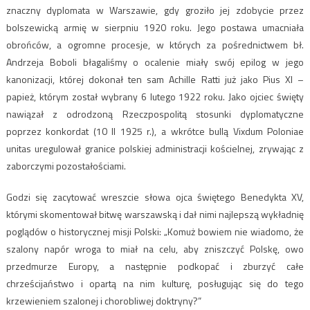
znaczny dyplomata w Warszawie, gdy groziło jej zdobycie przez
bolszewicką armię w sierpniu 1920 roku. Jego postawa umacniała
obrońców, a ogromne procesje, w których za pośrednictwem bł.
Andrzeja Boboli błagaliśmy o ocalenie miały swój epilog w jego
kanonizacji, której dokonał ten sam Achille Ratti już jako Pius XI –
papież, którym został wybrany 6 lutego 1922 roku. Jako ojciec święty
nawiązał z odrodzoną Rzeczpospolitą stosunki dyplomatyczne
poprzez konkordat (10 II 1925 r.), a wkrótce bullą Vixdum Poloniae
unitas uregulował granice polskiej administracji kościelnej, zrywając z
zaborczymi pozostałościami.
Godzi się zacytować wreszcie słowa ojca świętego Benedykta XV,
którymi skomentował bitwę warszawską i dał nimi najlepszą wykładnię
poglądów o historycznej misji Polski: „Komuż bowiem nie wiadomo, że
szalony napór wroga to miał na celu, aby zniszczyć Polskę, owo
przedmurze Europy, a następnie podkopać i zburzyć całe
chrześcijaństwo i opartą na nim kulturę, posługując się do tego
krzewieniem szalonej i chorobliwej doktryny?”