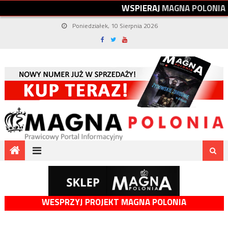
W
S
P
I
E
R
A
J
M
A
G
N
A
P
O
L
O
N
I
A
Poniedziałek, 10 Sierpnia 2026
WESPRZYJ PROJEKT MAGNA POLONIA