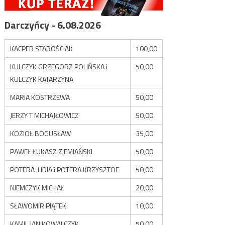
Darczyńcy - 6.08.2026
KACPER STAROŚCIAK
100,00
KULCZYK GRZEGORZ POLIŃSKA i
50,00
KULCZYK KATARZYNA
MARIA KOSTRZEWA
50,00
JERZY T MICHAJŁOWICZ
50,00
KOZIOŁ BOGUSŁAW
35,00
PAWEŁ ŁUKASZ ZIEMIAŃSKI
50,00
POTERA LIDIA i POTERA KRZYSZTOF
50,00
NIEMCZYK MICHAŁ
20,00
SŁAWOMIR PIĄTEK
10,00
KAMIL JAN KOWALCZYK
50,00