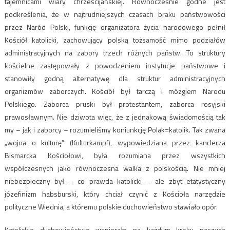
tajemnicami wiary chrześcijańskiej. Równocześnie godne jest
podkreślenia, że w najtrudniejszych czasach braku państwowości
przez Naród Polski, funkcję organizatora życia narodowego pełnił
Kościół katolicki, zachowujący polską tożsamość mimo podziałów
administracyjnych na zabory trzech różnych państw. To struktury
kościelne zastępowały z powodzeniem instytucje państwowe i
stanowiły godną alternatywę dla struktur administracyjnych
organizmów zaborczych. Kościół był tarczą i mózgiem Narodu
Polskiego. Zaborca pruski był protestantem, zaborca rosyjski
prawosławnym. Nie dziwota więc, że z jednakową świadomością tak
my – jak i zaborcy – rozumieliśmy koniunkcję Polak=katolik. Tak zwana
„wojna o kulturę” (Kulturkampf), wypowiedziana przez kanclerza
Bismarcka Kościołowi, była rozumiana przez wszystkich
współczesnych jako równoczesna walka z polskością. Nie mniej
niebezpieczny był – co prawda katolicki – ale zbyt etatystyczny
józefinizm habsburski, który chciał czynić z Kościoła narzędzie
polityczne Wiednia, a któremu polskie duchowieństwo stawiało opór.
Katolickie duchowieństwo wspierało na każdym kroku naszych