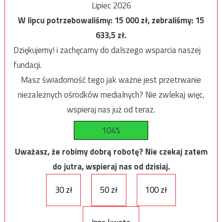
Lipiec 2026
W lipcu potrzebowaliśmy:
15 000
zł, zebraliśmy:
15
633,5
zł.
Dziękujemy! i zachęcamy do dalszego wsparcia naszej
fundacji.
Masz świadomość tego jak ważne jest przetrwanie
niezależnych ośrodków medialnych? Nie zwlekaj więc,
wspieraj nas już od teraz.
104%
Uważasz, że robimy dobrą robotę? Nie czekaj zatem
do jutra, wspieraj nas od dzisiaj.
30 zł
50 zł
100 zł