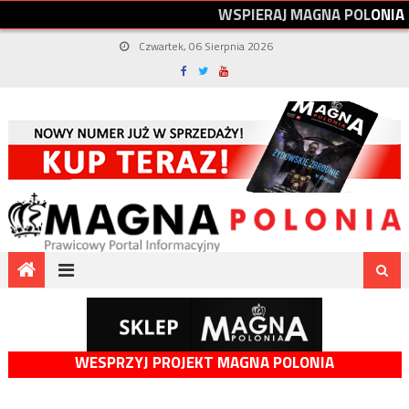
W
S
P
I
E
R
A
J
M
A
G
N
A
P
O
L
O
N
I
A
Czwartek, 06 Sierpnia 2026
WESPRZYJ PROJEKT MAGNA POLONIA