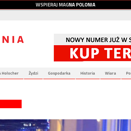
W
S
P
I
E
R
A
J
M
A
G
N
A
P
O
L
O
N
I
A
& Holocher
Żydzi
Gospodarka
Historia
Wiara
Po