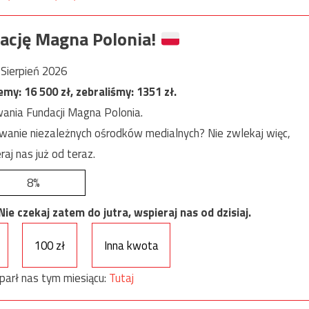
ację Magna Polonia!
Sierpień 2026
jemy:
16 500
zł, zebraliśmy:
1351
zł.
ania Fundacji Magna Polonia.
anie niezależnych ośrodków medialnych? Nie zwlekaj więc,
raj nas już od teraz.
8%
e czekaj zatem do jutra, wspieraj nas od dzisiaj.
100 zł
Inna kwota
parł nas tym miesiącu:
Tutaj