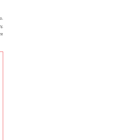
o.
y,
że