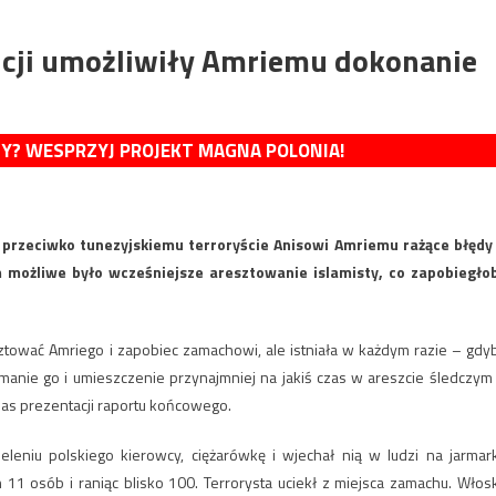
licji umożliwiły Amriemu dokonanie
MY? WESPRZYJ PROJEKT MAGNA POLONIA!
h przeciwko tunezyjskiemu terroryście Anisowi Amriemu rażące błędy
 możliwe było wcześniejsze aresztowanie islamisty, co zapobiegło
ować Amriego i zapobiec zamachowi, ale istniała w każdym razie – gdy
manie go i umieszczenie przynajmniej na jakiś czas w areszcie śledczym
as prezentacji raportu końcowego.
leniu polskiego kierowcy, ciężarówkę i wjechał nią w ludzi na jarmar
11 osób i raniąc blisko 100. Terrorysta uciekł z miejsca zamachu. Włos