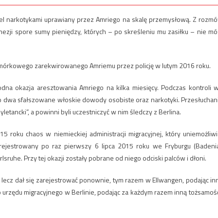
andel narkotykami uprawiany przez Amriego na skalę przemysłową. Z rozm
nezji spore sumy pieniędzy, których – po skreśleniu mu zasiłku – nie mó
u komórkowego zarekwirowanego Amriemu przez policję w lutym 2016 roku.
dna okazja aresztowania Amriego na kilka miesięcy. Podczas kontroli 
ego dwa sfałszowane włoskie dowody osobiste oraz narkotyki. Przesłuchan
ancki”, a powinni byli uczestniczyć w nim śledczy z Berlina.
5 roku chaos w niemieckiej administracji migracyjnej, który uniemożliwi
arejestrowany po raz pierwszy 6 lipca 2015 roku we Fryburgu (Badeni
ruhe. Przy tej okazji zostały pobrane od niego odciski palców i dłoni.
 lecz dał się zarejestrować ponownie, tym razem w Ellwangen, podając in
o urzędu migracyjnego w Berlinie, podając za każdym razem inną tożsamość