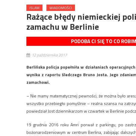
ISLAM
WIADOMOŚCI
Rażące błędy niemieckiej po
zamachu w Berlinie
PODOBA CI SIĘ TO CO ROBI
12 października 2017
Berlińska policja popełniła w działaniach operacyjnyc
wynika z raportu śledczego Bruno Josta. Jego zdaniem
zamachowi.
– Nie mamy matematycznej pewności, że można było areszt
wszystko przebiegło pomyślnie – realna szansa na zatrzy
powiedział Jost dziennikarzom w czwartek w Berlinie podcz
19 grudnia 2016 roku Amri porwał z parkingu, po zastrze
bożonarodzeniowym w centrum Berlina, zabijając dalszych 