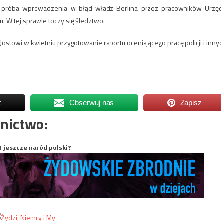
yła próba wprowadzenia w błąd władz Berlina przez pracowników Urzę
 W tej sprawie toczy się śledztwo.
ostowi w kwietniu przygotowanie raportu oceniającego pracę policji i inny
t
Obserwuj nas
Zapisz
nictwo:
t jeszcze naród polski?