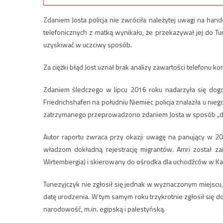
Zdaniem Josta policja nie zwróciła należytej uwagi na h
telefonicznych z matką wynikało, że przekazywał jej do Tu
uzyskiwać w uczciwy sposób.
Za ciężki błąd Jost uznał brak analizy zawartości telefon
Zdaniem śledczego w lipcu 2016 roku nadarzyła się dogo
Friedrichshafen na południu Niemiec policja znalazła u ni
zatrzymanego przeprowadzono zdaniem Josta w sposób „dylet
Autor raportu zwraca przy okazji uwagę na panujący w 201
władzom dokładną rejestrację migrantów. Amri został z
Wirtembergia) i skierowany do ośrodka dla uchodźców w Karls
Tunezyjczyk nie zgłosił się jednak w wyznaczonym miejscu,
datę urodzenia. W tym samym roku trzykrotnie zgłosił się d
narodowość, m.in. egipską i palestyńską.