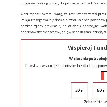
policja zastrzeliła go cztery dni później w okolicach Mediola
Autor raportu zwraca uwagę, że Amri uznany został przez
Policja zrezygnowała jednak z niezrozumiałych powodów p
pomimo zgody prokuratury na działania operacyjne wobec
obserwowany nie zachowuje się w sposób charakterystyczn
Wspieraj Fund
W sierpniu potrzebu
Państwa wsparcie jest niezbędne dla funkcjonow
30 zł
50 zł
Zobacz kto w