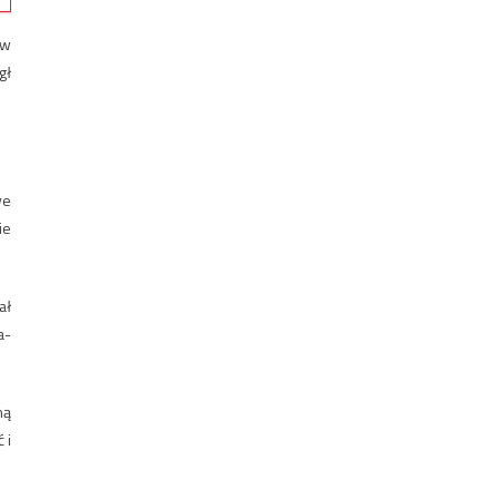
ów
gł
we
ie
ał
a-
ną
 i