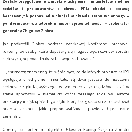
Zostały przygotowane wnioski o uchylenie immunitetów siedmiu
sędziów i prokuratorów z okresu PRL; chodzi o sprawę
bezprawnych pozbawień wolności w okresie stanu wojennego –
poinformował we wtorek minister sprawiedliwości – prokurator
generalny Zbigniew Ziobro.
Jak podkreślił Ziobro podczas wtorkowej konferencji prasowej:
„chcemy, by osoby, które dopuściły się niegodziwych czynów zbrodni
sądowych, odpowiedziały za te swoje zachowania”.
– Jest rzeczą znamienną, że wśród tych, co do których prokuratura IPN
występuje o uchylenie immunitetu, są dwaj jeszcze do niedawna
sędziowie Sądu Najwyższego, w tym jeden z tych sędziów – dziś w
stanie spoczynku – niemal do końca zeszłego roku był jeszcze
orzekającym sędzią SN; tego sądu, który tak gwałtownie protestował
przeciw zmianom, jakie proponowaliśmy – powiedział prokurator
generalny.
Obecny na konferencji dyrektor Głównej Komisji Ścigania Zbrodni