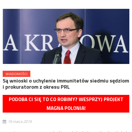
WIADOMOŚCI
Są wnioski o uchylenie immunitetów siedmiu sędziom
i prokuratorom z okresu PRL
PODOBA CI SIĘ TO CO ROBIMY? WESPRZYJ PROJEKT
MAGNA POLONIA!
19 marca 2019