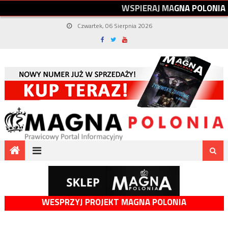
W
S
P
I
E
R
A
J
M
A
G
N
A
P
O
L
O
N
I
A
Czwartek, 06 Sierpnia 2026
WESPRZYJ PROJEKT MAGNA POLONIA