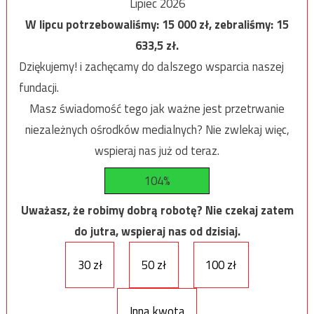
Lipiec 2026
W lipcu potrzebowaliśmy:
15 000
zł, zebraliśmy:
15
633,5
zł.
Dziękujemy! i zachęcamy do dalszego wsparcia naszej
fundacji.
Masz świadomość tego jak ważne jest przetrwanie
niezależnych ośrodków medialnych? Nie zwlekaj więc,
wspieraj nas już od teraz.
104%
Uważasz, że robimy dobrą robotę? Nie czekaj zatem
do jutra, wspieraj nas od dzisiaj.
30 zł
50 zł
100 zł
Inna kwota