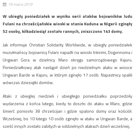
19 marca 2019
W ubiegły poniedziałek w wyniku serii ataków bojowników ludu
Fulani na chrześcijańskie wioski w stanie Kaduna w Nigerii zginęły
52 osoby, kilkadziesiąt zostało rannych, zniszczono 143 domy.
Jak informuje Christian Solidarity Worldwide, w ubiegły poniedziałek
muzułmańscy bojownicy Fulani napadli na wioski Inkirimi, Dogonnoma i
Ungwan Gora w dzielnicy Maro okręgu samorządowego Kajuru.
Poniedziałkowy atak nastąpił dzień po niedzielnym ataku w wiosce
Ungwan Barde w Kajuru, w którym zginęło 17 osób. Napastnicy spalili
wówczas dziesiątki domów.
Ataki z ubiegłej niedzieli i ubiegłego poniedziałku poprzedziły
wydarzenia z końca lutego, kiedy to doszło do ataku w Maro, gdzie
śmierć poniosło 38 chrześcijan i gdzie spalono domy oraz kościół.
Wcześniej, bo 10 lutego 10 osób zginęło w ataku w Ungwan Barde, a
sześć innych zostało zabitych w oddzielnych atakach dzień wcześniej.