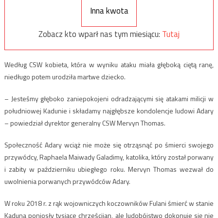
Inna kwota
Zobacz kto wparł nas tym miesiącu:
Tutaj
Według CSW kobieta, która w wyniku ataku miała głęboką ciętą ranę,
niedługo potem urodziła martwe dziecko.
– Jesteśmy głęboko zaniepokojeni odradzającymi się atakami milicji w
południowej Kadunie i składamy najgłębsze kondolencje ludowi Adary
– powiedział dyrektor generalny CSW Mervyn Thomas.
Społeczność Adary wciąż nie może się otrząsnąć po śmierci swojego
przywódcy, Raphaela Maiwady Galadimy, katolika, który został porwany
i zabity w październiku ubiegłego roku. Mervyn Thomas wezwał do
uwolnienia porwanych przywódców Adary.
W roku 2018 r. z rąk wojowniczych koczowników Fulani śmierć w stanie
Kaduna poniosły tysiące chrześcijan, ale ludobójstwo dokonuje się nie