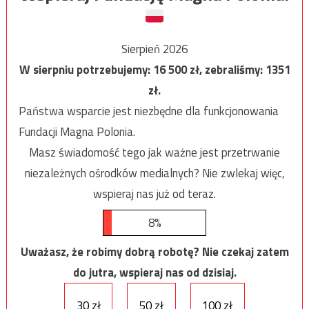
Sierpień 2026
W sierpniu potrzebujemy:
16 500
zł, zebraliśmy:
1351
zł.
Państwa wsparcie jest niezbędne dla funkcjonowania
Fundacji Magna Polonia.
Masz świadomość tego jak ważne jest przetrwanie
niezależnych ośrodków medialnych? Nie zwlekaj więc,
wspieraj nas już od teraz.
8%
Uważasz, że robimy dobrą robotę? Nie czekaj zatem
do jutra, wspieraj nas od dzisiaj.
30 zł
50 zł
100 zł