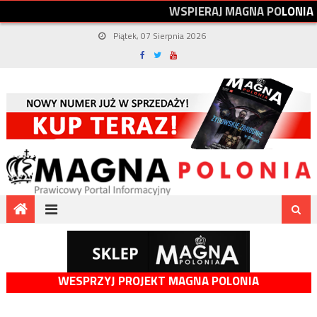
W
S
P
I
E
R
A
J
M
A
G
N
A
P
O
L
O
N
I
A
Piątek, 07 Sierpnia 2026
WESPRZYJ PROJEKT MAGNA POLONIA