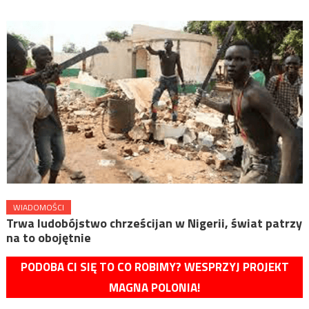
WIADOMOŚCI
Trwa ludobójstwo chrześcijan w Nigerii, świat patrzy
na to obojętnie
PODOBA CI SIĘ TO CO ROBIMY? WESPRZYJ PROJEKT
MAGNA POLONIA!