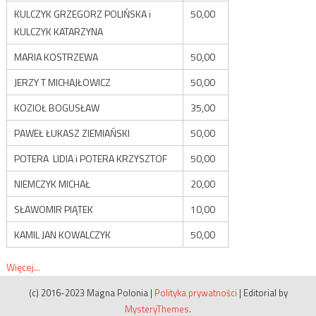
KULCZYK GRZEGORZ POLIŃSKA i
50,00
KULCZYK KATARZYNA
MARIA KOSTRZEWA
50,00
JERZY T MICHAJŁOWICZ
50,00
KOZIOŁ BOGUSŁAW
35,00
PAWEŁ ŁUKASZ ZIEMIAŃSKI
50,00
POTERA LIDIA i POTERA KRZYSZTOF
50,00
NIEMCZYK MICHAŁ
20,00
SŁAWOMIR PIĄTEK
10,00
KAMIL JAN KOWALCZYK
50,00
Więcej...
(c) 2016-2023 Magna Polonia
|
Polityka prywatności
|
Editorial by
MysteryThemes
.