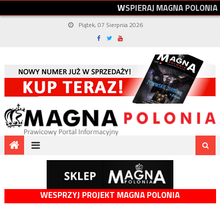
W
S
P
I
E
R
A
J
M
A
G
N
A
P
O
L
O
N
I
A
Piątek, 07 Sierpnia 2026
WESPRZYJ PROJEKT MAGNA POLONIA