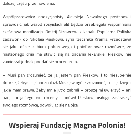
dalszej części przemówienia.
Współpracownicy opozycjonisty Aleksieja Nawalnego postanowili
sprawdzić, jak wśród rosyjskich elit będzie przebiegała wspomniana
częściowa mobilizacja. Dmitrij Nizowcew z kanału Popularna Polityka
zadzwonił do Nikołaja Pieskowa, syna rzecznika Kremla. Przedstawił
się jako oficer z biura poborowego i poinformował rozmówcę, że
następnego dnia ma stawić się na badania lekarskie. Pieskow nie
zamierzał jednak poddać się procedurom.
– Musi pan zrozumieć, że ja jestem pan Pieskow. I to niezupełnie
dobrze, żebym się tam znalazł. Muszę w ogóle zrozumieć, co się dzieje i
jakie mam prawa. Żeby mnie jutro zabrali – proszę mi uwierzyć – ani
pan, ani ja tego nie chcemy – mówił Pieskow, usiłując zastraszyć
swojego rozmówcę, powołując się na ojca.
Wspieraj Fundację Magna Polonia!