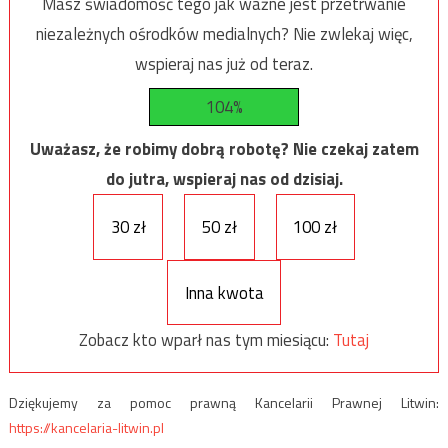
Masz świadomość tego jak ważne jest przetrwanie
niezależnych ośrodków medialnych? Nie zwlekaj więc,
wspieraj nas już od teraz.
104%
Uważasz, że robimy dobrą robotę? Nie czekaj zatem
do jutra, wspieraj nas od dzisiaj.
30 zł
50 zł
100 zł
Inna kwota
Zobacz kto wparł nas tym miesiącu:
Tutaj
Dziękujemy za pomoc prawną Kancelarii Prawnej Litwin:
https://kancelaria-litwin.pl