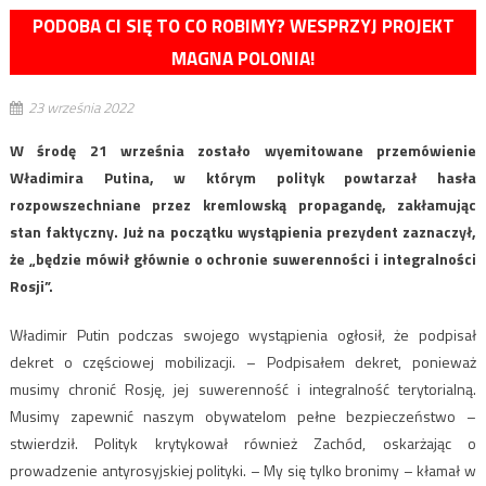
PODOBA CI SIĘ TO CO ROBIMY? WESPRZYJ PROJEKT
MAGNA POLONIA!
23 września 2022
W środę 21 września zostało wyemitowane przemówienie
Władimira Putina, w którym polityk powtarzał hasła
rozpowszechniane przez kremlowską propagandę, zakłamując
stan faktyczny. Już na początku wystąpienia prezydent zaznaczył,
że „będzie mówił głównie o ochronie suwerenności i integralności
Rosji”.
Władimir Putin podczas swojego wystąpienia ogłosił, że podpisał
dekret o częściowej mobilizacji. – Podpisałem dekret, ponieważ
musimy chronić Rosję, jej suwerenność i integralność terytorialną.
Musimy zapewnić naszym obywatelom pełne bezpieczeństwo –
stwierdził. Polityk krytykował również Zachód, oskarżając o
prowadzenie antyrosyjskiej polityki. – My się tylko bronimy – kłamał w