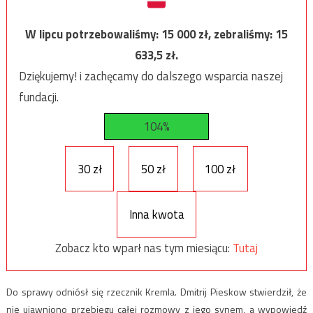
W lipcu potrzebowaliśmy:
15 000
zł, zebraliśmy:
15
633,5
zł.
Dziękujemy! i zachęcamy do dalszego wsparcia naszej
fundacji.
104%
30 zł
50 zł
100 zł
Inna kwota
Zobacz kto wparł nas tym miesiącu:
Tutaj
Do sprawy odniósł się rzecznik Kremla. Dmitrij Pieskow stwierdził, że
nie ujawniono przebiegu całej rozmowy z jego synem, a wypowiedź