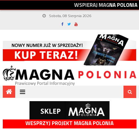
W
S
P
I
E
R
A
J
M
A
G
N
A
P
O
L
O
N
I
A
Sobota, 08 Sierpnia 2026
WESPRZYJ PROJEKT MAGNA POLONIA