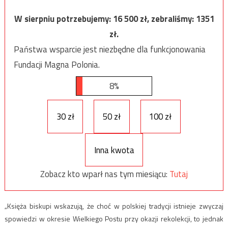
W sierpniu potrzebujemy:
16 500
zł, zebraliśmy:
1351
zł.
Państwa wsparcie jest niezbędne dla funkcjonowania
Fundacji Magna Polonia.
8%
30 zł
50 zł
100 zł
Inna kwota
Zobacz kto wparł nas tym miesiącu:
Tutaj
„Księża biskupi wskazują, że choć w polskiej tradycji istnieje zwyczaj
spowiedzi w okresie Wielkiego Postu przy okazji rekolekcji, to jednak