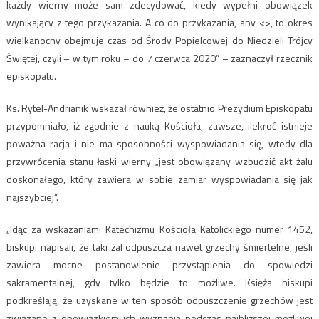
każdy wierny może sam zdecydować, kiedy wypełni obowiązek
wynikający z tego przykazania. A co do przykazania, aby <
>, to okres
wielkanocny obejmuje czas od Środy Popielcowej do Niedzieli Trójcy
Świętej, czyli – w tym roku – do 7 czerwca 2020” – zaznaczył rzecznik
episkopatu.
Ks. Rytel-Andrianik wskazał również, że ostatnio Prezydium Episkopatu
przypomniało, iż zgodnie z nauką Kościoła, zawsze, ilekroć istnieje
poważna racja i nie ma sposobności wyspowiadania się, wtedy dla
przywrócenia stanu łaski wierny „jest obowiązany wzbudzić akt żalu
doskonałego, który zawiera w sobie zamiar wyspowiadania się jak
najszybciej”.
„Idąc za wskazaniami Katechizmu Kościoła Katolickiego numer 1452,
biskupi napisali, że taki żal odpuszcza nawet grzechy śmiertelne, jeśli
zawiera mocne postanowienie przystąpienia do spowiedzi
sakramentalnej, gdy tylko będzie to możliwe. Księża biskupi
podkreślają, że uzyskane w ten sposób odpuszczenie grzechów jest
związane z obowiązkiem ich wyznania podczas najbliższej możliwej