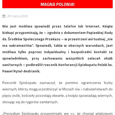
MAGNA POLONIA!
28 marca 2020
Nie jest możliwa spowiedź przez telefon lub Internet. Księża
biskupi przypominają, że – zgodnie z dokumentem Papieskiej Rady
ds. Środków Społecznego Przekazu – w przestrzeni wirtualnej „nie
ma sakramentów”. Spowiedź, także w obecnych warunkach, jest
możliwa tylko poprzez indywidualny i bezpośredni kontakt ze
spowiednikiem, przy zachowaniu wszystkich zaleceń służb
sanitarnych – podkreślił rzecznik Konferencji Episkopatu Polski ks.
Paweł Rytel-Andrianik.
Rzecznik Episkopatu zaznaczył, że pomimo ograniczenia liczby
wiernych, którzy mogą uczestniczyć w Mszach św. i nabożeństwach do
pięciu osób, kościoły pozostają otwarte, a księża spowiadają wiernych,
stosując się do rygorów sanitarnych.
„Prezydium Episkopatu przypomniało we <
>, że chociaż właściwym