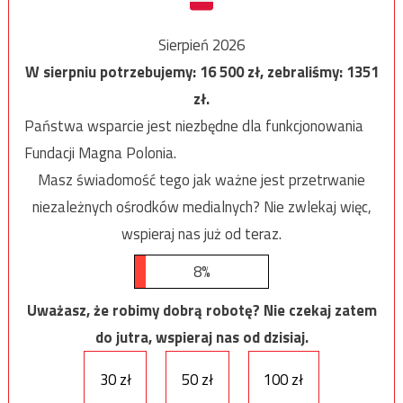
Sierpień 2026
W sierpniu potrzebujemy:
16 500
zł, zebraliśmy:
1351
zł.
Państwa wsparcie jest niezbędne dla funkcjonowania
Fundacji Magna Polonia.
Masz świadomość tego jak ważne jest przetrwanie
niezależnych ośrodków medialnych? Nie zwlekaj więc,
wspieraj nas już od teraz.
8%
Uważasz, że robimy dobrą robotę? Nie czekaj zatem
do jutra, wspieraj nas od dzisiaj.
30 zł
50 zł
100 zł