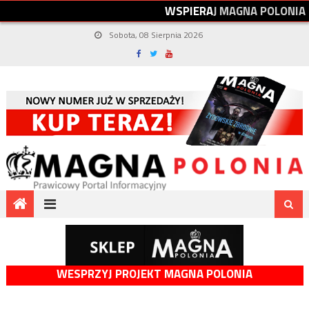
W
S
P
I
E
R
A
J
M
A
G
N
A
P
O
L
O
N
I
A
Sobota, 08 Sierpnia 2026
WESPRZYJ PROJEKT MAGNA POLONIA