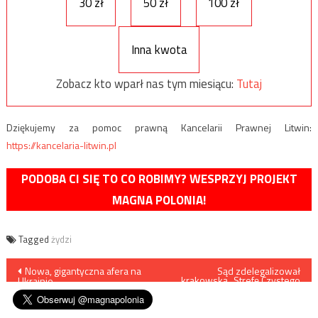
30 zł
50 zł
100 zł
Inna kwota
Zobacz kto wparł nas tym miesiącu:
Tutaj
Dziękujemy za pomoc prawną Kancelarii Prawnej Litwin:
https://kancelaria-litwin.pl
PODOBA CI SIĘ TO CO ROBIMY? WESPRZYJ PROJEKT
MAGNA POLONIA!
Tagged
żydzi
Nawigacja
Nowa, gigantyczna afera na
Sąd zdelegalizował
krakowską „Strefę Czystego
Ukrainie
Transportu”
wpisu