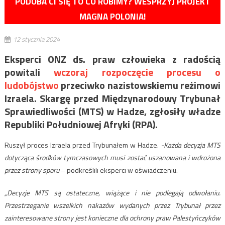
PODOBA CI SIĘ TO CO ROBIMY? WESPRZYJ PROJEKT
MAGNA POLONIA!
12 stycznia 2024
Eksperci ONZ ds. praw człowieka z radością
powitali
wczoraj rozpoczęcie procesu o
ludobójstwo
przeciwko nazistowskiemu reżimowi
Izraela. Skargę przed Międzynarodowy Trybunał
Sprawiedliwości (MTS) w Hadze, zgłosiły władze
Republiki Południowej Afryki (RPA).
Ruszył proces Izraela przed Trybunałem w Hadze.
-Każda decyzja MTS
dotycząca środków tymczasowych musi zostać uszanowana i wdrożona
przez strony sporu
– podkreślili eksperci w oświadczeniu.
„Decyzje MTS są ostateczne, wiążące i nie podlegają odwołaniu.
Przestrzeganie wszelkich nakazów wydanych przez Trybunał przez
zainteresowane strony jest konieczne dla ochrony praw Palestyńczyków