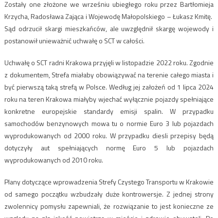
Zostały one złożone we wrześniu ubiegłego roku przez Bartłomieja
Krzycha, Radosława Zająca i Wojewodę Małopolskiego – Łukasz Kmitę.
Sąd odrzucił skargi mieszkańców, ale uwzględnił skargę wojewody i
postanowił unieważnić uchwałę o SCT w całości.
Uchwałę o SCT radni Krakowa przyjęli w listopadzie 2022 roku. Zgodnie
z dokumentem, Strefa miałaby obowiązywać na terenie całego miasta i
być pierwszą taką strefą w Polsce. Według jej założeń od 1 lipca 2024
roku na teren Krakowa miałyby wjechać wyłącznie pojazdy spełniające
konkretne europejskie standardy emisji spalin. W przypadku
samochodów benzynowych mowa tu o normie Euro 3 lub pojazdach
wyprodukowanych od 2000 roku. W przypadku diesli przepisy będą
dotyczyły aut spełniających normę Euro 5 lub pojazdach
wyprodukowanych od 2010 roku.
Plany dotyczące wprowadzenia Strefy Czystego Transportu w Krakowie
od samego początku wzbudzały duże kontrowersje. Z jednej strony
zwolennicy pomysłu zapewniali, że rozwiązanie to jest konieczne ze