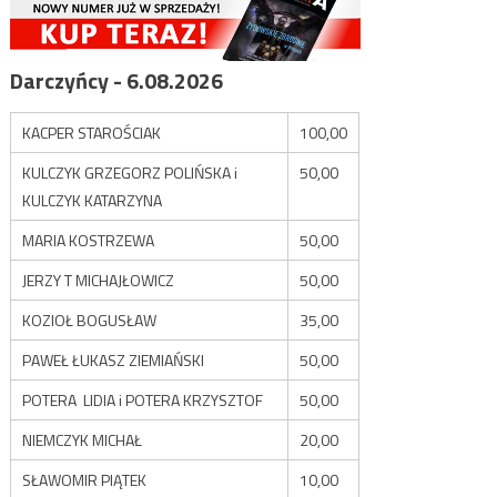
Darczyńcy - 6.08.2026
KACPER STAROŚCIAK
100,00
KULCZYK GRZEGORZ POLIŃSKA i
50,00
KULCZYK KATARZYNA
MARIA KOSTRZEWA
50,00
JERZY T MICHAJŁOWICZ
50,00
KOZIOŁ BOGUSŁAW
35,00
PAWEŁ ŁUKASZ ZIEMIAŃSKI
50,00
POTERA LIDIA i POTERA KRZYSZTOF
50,00
NIEMCZYK MICHAŁ
20,00
SŁAWOMIR PIĄTEK
10,00