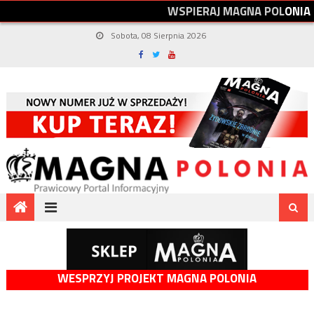
W
S
P
I
E
R
A
J
M
A
G
N
A
P
O
L
O
N
I
A
Sobota, 08 Sierpnia 2026
WESPRZYJ PROJEKT MAGNA POLONIA