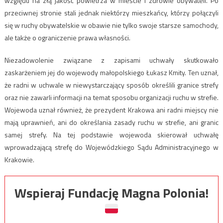
względu na złą jakość powietrza w mieście i zdrowie obywateli. Po
przeciwnej stronie stali jednak niektórzy mieszkańcy, którzy połączyli
się w ruchy obywatelskie w obawie nie tylko swoje starsze samochody,
ale także o ograniczenie prawa własności.
Niezadowolenie związane z zapisami uchwały skutkowało
zaskarżeniem jej do wojewody małopolskiego Łukasz Kmity. Ten uznał,
że radni w uchwale w niewystarczający sposób określili granice strefy
oraz nie zawarli informacji na temat sposobu organizacji ruchu w strefie.
Wojewoda uznał również, że prezydent Krakowa ani radni miejscy nie
mają uprawnień, ani do określania zasady ruchu w strefie, ani granic
samej strefy. Na tej podstawie wojewoda skierował uchwałę
wprowadzającą strefę do Wojewódzkiego Sądu Administracyjnego w
Krakowie.
Wspieraj Fundację Magna Polonia!