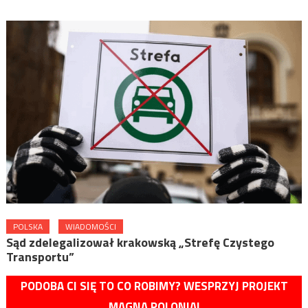
POLSKA
WIADOMOŚCI
Sąd zdelegalizował krakowską „Strefę Czystego
Transportu”
PODOBA CI SIĘ TO CO ROBIMY? WESPRZYJ PROJEKT
MAGNA POLONIA!