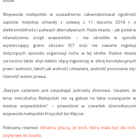
dodał.
Wojewoda małopolski w uzasadnieniu zakwestionował zgodność
zapisów miejskiej uchwały z ustawą z 11 stycznia 2018 r. o
elektromobilności i paliwach alternatywnych. Rada miasta – jak podał w
oświadczeniu urząd wojewódzki – nie określiła w sposób
wystarczający granic obszaru SCT oraz nie zawarła regulacji
dotyczących sposobu organizacji ruchu w tej strefie. Radzie miasta
zarzucono także zbyt daleko idącą ingerencję w sferę konstytucyjnych
praw i wolności, takich jak wolność człowieka, wolność poruszania się i
równość wobec prawa.
„Naszym zadaniem jest zaspokajać potrzeby zbiorowe. Uważam, że
teraz mieszkańcy Małopolski nie są gotowi na takie rozwiązanie w
mieście wojewódzkim” – powiedział w czwartek dziennikarzom
wojewoda małopolski Krzysztof Jan Klęczar.
Polecamy również:
Ukraińcy płaczą, że broń, która miała być dla nich,
popłynęła do Izraela