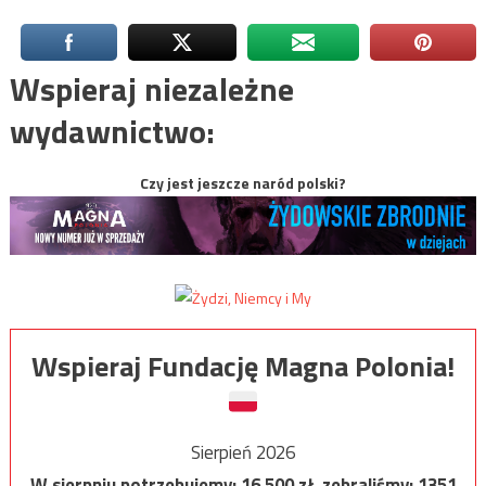
Wspieraj niezależne
wydawnictwo:
Czy jest jeszcze naród polski?
Wspieraj Fundację Magna Polonia!
Sierpień 2026
W sierpniu potrzebujemy:
16 500
zł, zebraliśmy:
1351