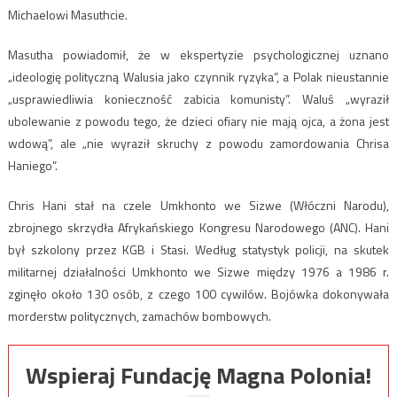
Michaelowi Masuthcie.
Masutha powiadomił, że w ekspertyzie psychologicznej uznano
„ideologię polityczną Walusia jako czynnik ryzyka”, a Polak nieustannie
„usprawiedliwia konieczność zabicia komunisty”. Waluś „wyraził
ubolewanie z powodu tego, że dzieci ofiary nie mają ojca, a żona jest
wdową”, ale „nie wyraził skruchy z powodu zamordowania Chrisa
Haniego”.
Chris Hani stał na czele Umkhonto we Sizwe (Włóczni Narodu),
zbrojnego skrzydła Afrykańskiego Kongresu Narodowego (ANC). Hani
był szkolony przez KGB i Stasi. Według statystyk policji, na skutek
militarnej działalności Umkhonto we Sizwe między 1976 a 1986 r.
zginęło około 130 osób, z czego 100 cywilów. Bojówka dokonywała
morderstw politycznych, zamachów bombowych.
Wspieraj Fundację Magna Polonia!