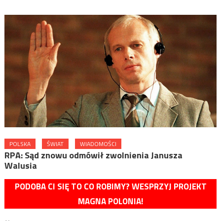
POLSKA
ŚWIAT
WIADOMOŚCI
RPA: Sąd znowu odmówił zwolnienia Janusza
Walusia
PODOBA CI SIĘ TO CO ROBIMY? WESPRZYJ PROJEKT
MAGNA POLONIA!