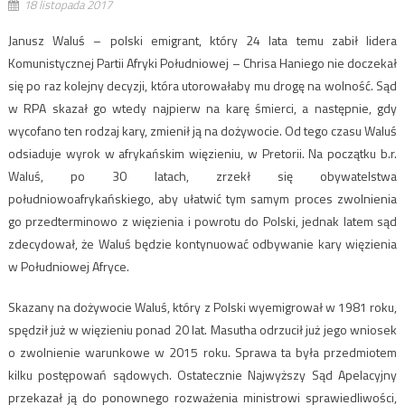
18 listopada 2017
Janusz Waluś – polski emigrant, który 24 lata temu zabił lidera
Komunistycznej Partii Afryki Południowej – Chrisa Haniego nie doczekał
się po raz kolejny decyzji, która utorowałaby mu drogę na wolność. Sąd
w RPA skazał go wtedy najpierw na karę śmierci, a następnie, gdy
wycofano ten rodzaj kary, zmienił ją na dożywocie. Od tego czasu Waluś
odsiaduje wyrok w afrykańskim więzieniu, w Pretorii. Na początku b.r.
Waluś, po 30 latach, zrzekł się obywatelstwa
południowoafrykańskiego, aby ułatwić tym samym proces zwolnienia
go przedterminowo z więzienia i powrotu do Polski, jednak latem sąd
zdecydował, że Waluś będzie kontynuować odbywanie kary więzienia
w Południowej Afryce.
Skazany na dożywocie Waluś, który z Polski wyemigrował w 1981 roku,
spędził już w więzieniu ponad 20 lat. Masutha odrzucił już jego wniosek
o zwolnienie warunkowe w 2015 roku. Sprawa ta była przedmiotem
kilku postępowań sądowych. Ostatecznie Najwyższy Sąd Apelacyjny
przekazał ją do ponownego rozważenia ministrowi sprawiedliwości,