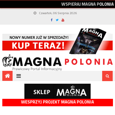
W
S
P
I
E
R
A
J
M
A
G
N
A
P
O
L
O
N
I
A
Czwartek, 06 Sierpnia 2026
WESPRZYJ PROJEKT MAGNA POLONIA