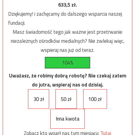
633,5
zł.
Dziękujemy! i zachęcamy do dalszego wsparcia naszej
fundacji.
Masz świadomość tego jak ważne jest przetrwanie
niezależnych ośrodków medialnych? Nie zwlekaj więc,
wspieraj nas już od teraz.
104%
Uważasz, że robimy dobrą robotę? Nie czekaj zatem
do jutra, wspieraj nas od dzisiaj.
30 zł
50 zł
100 zł
Inna kwota
Zobacz kto wparł nas tym miesiącu:
Tutaj