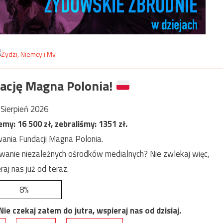
ację Magna Polonia!
Sierpień 2026
jemy:
16 500
zł, zebraliśmy:
1351
zł.
ania Fundacji Magna Polonia.
anie niezależnych ośrodków medialnych? Nie zwlekaj więc,
raj nas już od teraz.
8%
e czekaj zatem do jutra, wspieraj nas od dzisiaj.