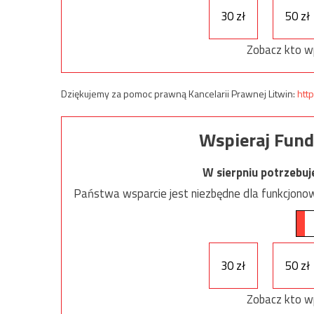
30 zł
50 zł
Zobacz kto w
Dziękujemy za pomoc prawną Kancelarii Prawnej Litwin:
http
Wspieraj Fund
W sierpniu potrzebu
Państwa wsparcie jest niezbędne dla funkcjonow
30 zł
50 zł
Zobacz kto w