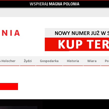
W
S
P
I
E
R
A
J
M
A
G
N
A
P
O
L
O
N
I
A
& Holocher
Żydzi
Gospodarka
Historia
Wiara
Po