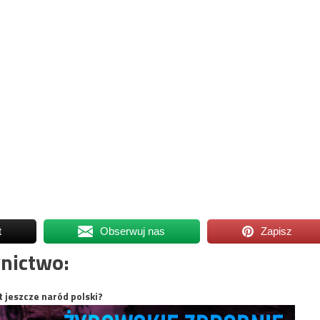
t
Obserwuj nas
Zapisz
nictwo:
t jeszcze naród polski?