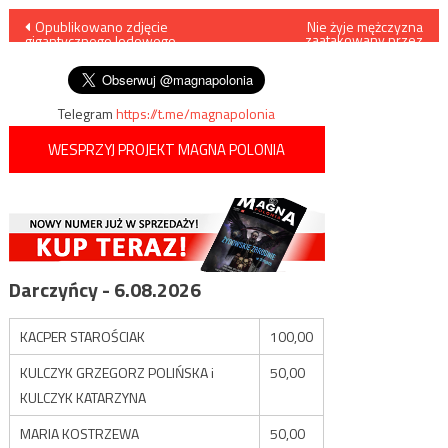
Nawigacja
Opublikowano zdjęcie
Nie żyje mężczyzna
zaatakowany przez
gigantycznego lodowego
nożownika w Szczecinie
wpisu
krateru na Marsie
Telegram
https://t.me/magnapolonia
WESPRZYJ PROJEKT MAGNA POLONIA
Darczyńcy - 6.08.2026
KACPER STAROŚCIAK
100,00
KULCZYK GRZEGORZ POLIŃSKA i
50,00
KULCZYK KATARZYNA
MARIA KOSTRZEWA
50,00