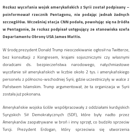
Rozkaz wycofania wojsk amerykańskich z Syrii został podpisany –
poinformował rzecznik Pentagonu, nie podając jednak żadnych
szczegółów. Wcześniej stacja CNN podała, powołując się na źródła
w Pentagonie, że rozkaz podpisał ustępujący ze stanowiska szefa
Departamentu Obrony USA James Mattis.
W środę prezydent Donald Trump nieoczekiwanie ogłosił na Twitterze,
bez konsultacji z Kongresem, krajami sojuszniczymi czy własnymi
doradcami ds. bezpieczeństwa narodowego, natychmiastowe
wycofanie sił amerykańskich w liczbie około 2 tys. i amerykańskiego
personelu z północno-wschodniej Syrii, gdzie uczestniczyły w walce z
Państwem Islamskim. Trump argumentował, że ta organizacja w Syrii
została już pokonana.
Amerykańskie wojska ściśle współpracowały z oddziałami kurdyjskich
Syryjskich Sił Demokratycznych (SDF), które były nadto przez
Amerykanów zaopatrywane w broń i inny sprzęt, co budziło sprzeciw
Turcji. Prezydent Erdogan, który sprzeciwia się utworzenia