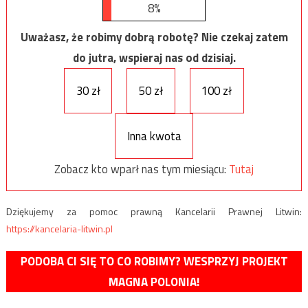
8%
Uważasz, że robimy dobrą robotę? Nie czekaj zatem
do jutra, wspieraj nas od dzisiaj.
30 zł
50 zł
100 zł
Inna kwota
Zobacz kto wparł nas tym miesiącu:
Tutaj
Dziękujemy za pomoc prawną Kancelarii Prawnej Litwin:
https://kancelaria-litwin.pl
PODOBA CI SIĘ TO CO ROBIMY? WESPRZYJ PROJEKT
MAGNA POLONIA!