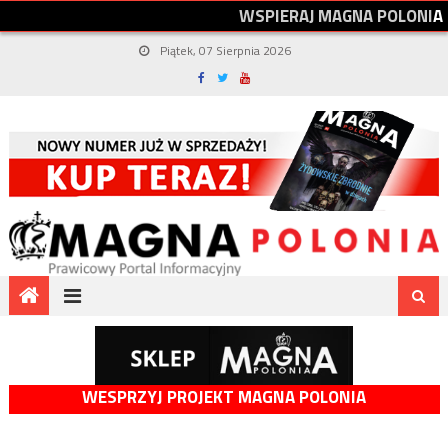
W
S
P
I
E
R
A
J
M
A
G
N
A
P
O
L
O
N
I
A
Piątek, 07 Sierpnia 2026
WESPRZYJ PROJEKT MAGNA POLONIA