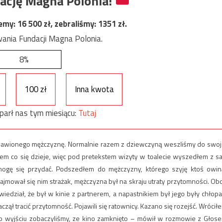
ację Magna Polonia!
jemy:
16 500
zł, zebraliśmy:
1351
zł.
ania Fundacji Magna Polonia.
8%
100 zł
Inna kwota
parł nas tym miesiącu:
Tutaj
wawionego mężczyznę. Normalnie razem z dziewczyną weszliśmy do swoj
łem co się dzieje, więc pod pretekstem wizyty w toalecie wyszedłem z sal
ogę się przydać. Podszedłem do mężczyzny, którego szyję ktoś owin
Zajmował się nim strażak, mężczyzna był na skraju utraty przytomności. Ob
wiedział, że był w kinie z partnerem, a napastnikiem był jego były chłopa
czął tracić przytomność. Pojawili się ratownicy. Kazano się rozejść. Wrócił
po wyjściu zobaczyliśmy, ze kino zamknięto – mówił w rozmowie z Głos