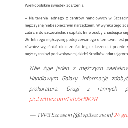
Wielkopolskim świadek zdarzenia.
– Na terenie jednego z centrów handlowych w Szczecin
mężczyznę niebezpiecznym narzędziem. W wyniku tego zdar
zabrani do szczecińskich szpitali. Inne osoby znajdujące si
26-letniego mężczyznę podejrzewanego o ten czyn. Jest już 
również wyjaśniać okoliczności tego zdarzenia i przede 
mężczyzna był pod wpływem jakichś środków odurzających. Pol
?Nie żyje jeden z mężczyzn zaatako
Handlowym Galaxy. Informacje zdobyt
prokuratura. Drugi z rannych p
pic.twitter.com/FaToSH9K7R
— TVP3 Szczecin (@tvp3szczecin)
24 gr