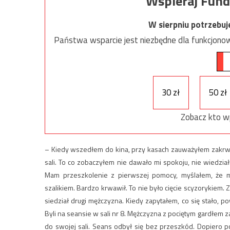
Wspieraj Fund
W sierpniu potrzebu
Państwa wsparcie jest niezbędne dla funkcjonow
30 zł
50 zł
Zobacz kto w
– Kiedy wszedłem do kina, przy kasach zauważyłem zakr
sali. To co zobaczyłem nie dawało mi spokoju, nie wiedzia
Mam przeszkolenie z pierwszej pomocy, myślałem, że m
szalikiem. Bardzo krwawił. To nie było cięcie scyzorykiem. 
siedział drugi mężczyzna. Kiedy zapytałem, co się stało, po
Byli na seansie w sali nr 8. Mężczyzna z pociętym gardłem za
do swojej sali. Seans odbył się bez przeszkód. Dopiero 