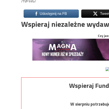
/TVP Info/
Udostępnij na FB
Twee
Wspieraj niezależne wydaw
Czy jes
Wspieraj Fund
W sierpniu potrzebu