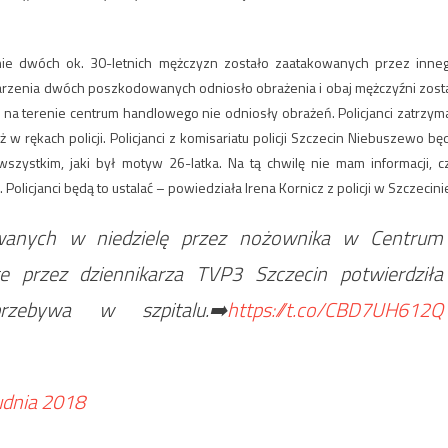
ie dwóch ok. 30-letnich mężczyzn zostało zaatakowanych przez inne
zenia dwóch poszkodowanych odniosło obrażenia i obaj mężczyźni zosta
ę na terenie centrum handlowego nie odniosły obrażeń. Policjanci zatrzyma
w rękach policji. Policjanci z komisariatu policji Szczecin Niebuszewo bę
wszystkim, jaki był motyw 26-latka. Na tą chwilę nie mam informacji, c
icjanci będą to ustalać – powiedziała Irena Kornicz z policji w Szczecini
wanych w niedzielę przez nożownika w Centrum
e przez dziennikarza TVP3 Szczecin potwierdziła
rzebywa w szpitalu.➡️
https://t.co/CBD7UH612Q
udnia 2018