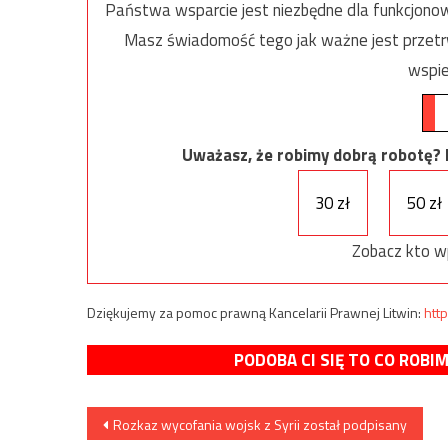
Państwa wsparcie jest niezbędne dla funkcjonow
Masz świadomość tego jak ważne jest przetrw
wspie
Uważasz, że robimy dobrą robotę? Ni
30 zł
50 zł
Zobacz kto w
Dziękujemy za pomoc prawną Kancelarii Prawnej Litwin:
http
PODOBA CI SIĘ TO CO ROBI
Nawigacja
Rozkaz wycofania wojsk z Syrii został podpisany