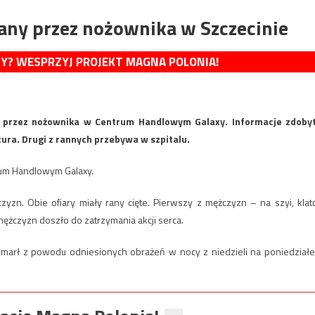
any przez nożownika w Szczecinie
MY? WESPRZYJ PROJEKT MAGNA POLONIA!
ę przez nożownika w Centrum Handlowym Galaxy. Informacje zdoby
ura. Drugi z rannych przebywa w szpitalu.
rum Handlowym Galaxy.
zn. Obie ofiary miały rany cięte. Pierwszy z mężczyzn – na szyi, klat
 mężczyzn doszło do zatrzymania akcji serca.
zmarł z powodu odniesionych obrażeń w nocy z niedzieli na poniedziałe