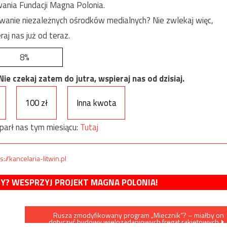
ania Fundacji Magna Polonia.
anie niezależnych ośrodków medialnych? Nie zwlekaj więc,
raj nas już od teraz.
8%
e czekaj zatem do jutra, wspieraj nas od dzisiaj.
100 zł
Inna kwota
parł nas tym miesiącu:
Tutaj
s://kancelaria-litwin.pl
MY? WESPRZYJ PROJEKT MAGNA POLONIA!
Rusza zmodyfikowany program „Miecznik”? – miałby on
dotyczyć budowy wielozadaniowych fregat rakietowych