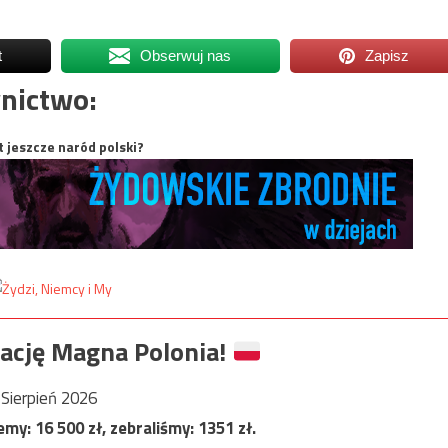
t
Obserwuj nas
Zapisz
nictwo:
t jeszcze naród polski?
ację Magna Polonia!
Sierpień 2026
jemy:
16 500
zł, zebraliśmy:
1351
zł.