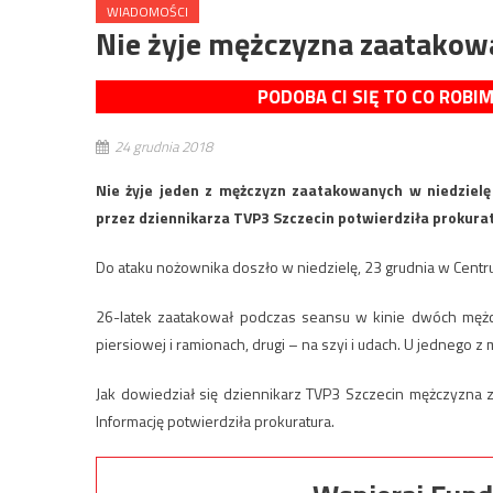
WIADOMOŚCI
Nie żyje mężczyzna zaatakow
PODOBA CI SIĘ TO CO ROBI
24 grudnia 2018
Nie żyje jeden z mężczyzn zaatakowanych w niedziel
przez dziennikarza TVP3 Szczecin potwierdziła prokurat
Do ataku nożownika doszło w niedzielę, 23 grudnia w Cent
26-latek zaatakował podczas seansu w kinie dwóch mężczy
piersiowej i ramionach, drugi – na szyi i udach. U jednego z
Jak dowiedział się dziennikarz TVP3 Szczecin mężczyzna 
Informację potwierdziła prokuratura.