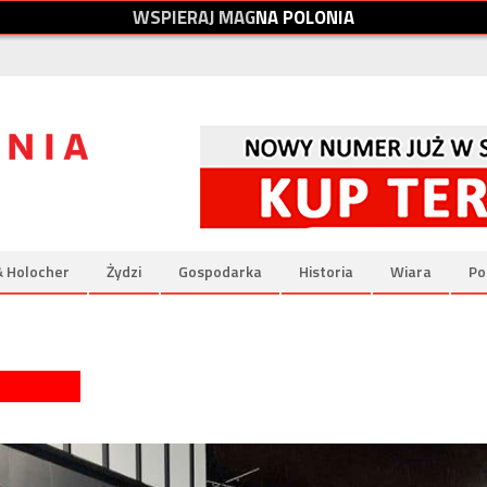
W
S
P
I
E
R
A
J
M
A
G
N
A
P
O
L
O
N
I
A
& Holocher
Żydzi
Gospodarka
Historia
Wiara
Po