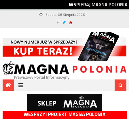
W
S
P
I
E
R
A
J
M
A
G
N
A
P
O
L
O
N
I
A
Sobota, 08 Sierpnia 2026
WESPRZYJ PROJEKT MAGNA POLONIA