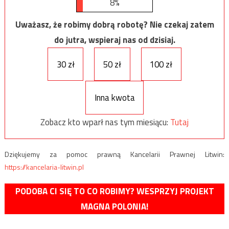
8%
Uważasz, że robimy dobrą robotę? Nie czekaj zatem
do jutra, wspieraj nas od dzisiaj.
30 zł
50 zł
100 zł
Inna kwota
Zobacz kto wparł nas tym miesiącu:
Tutaj
Dziękujemy za pomoc prawną Kancelarii Prawnej Litwin:
https://kancelaria-litwin.pl
PODOBA CI SIĘ TO CO ROBIMY? WESPRZYJ PROJEKT
MAGNA POLONIA!