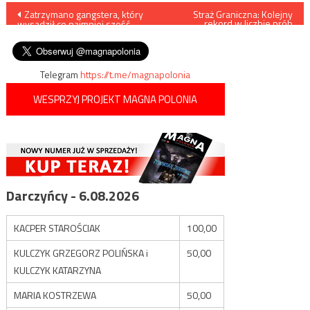
Nawigacja
Zatrzymano gangstera, który
Straż Graniczna: Kolejny
rekord w liczbie prób
wysadził co najmniej sześć
nielegalnego przekroczenia
wpisu
bankomatów
granicy
Telegram
https://t.me/magnapolonia
WESPRZYJ PROJEKT MAGNA POLONIA
Darczyńcy - 6.08.2026
KACPER STAROŚCIAK
100,00
KULCZYK GRZEGORZ POLIŃSKA i
50,00
KULCZYK KATARZYNA
MARIA KOSTRZEWA
50,00