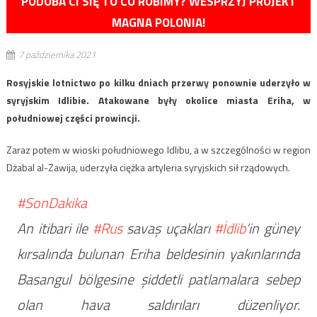
PODOBA CI SIĘ TO CO ROBIMY? WESPRZYJ PROJEKT
MAGNA POLONIA!
7 października 2021
Rosyjskie lotnictwo po kilku dniach przerwy ponownie uderzyło w
syryjskim Idlibie. Atakowane były okolice miasta Eriha, w
południowej części prowincji.
Zaraz potem w wioski południowego Idlibu, a w szczególności w region
Dżabal al-Zawija, uderzyła ciężka artyleria syryjskich sił rządowych.
#SonDakika
An itibari ile
#Rus
savaş uçakları
#İdlib
’in güney
kırsalında bulunan Eriha beldesinin yakınlarında
Basangul bölgesine şiddetli patlamalara sebep
olan hava saldırıları düzenliyor.