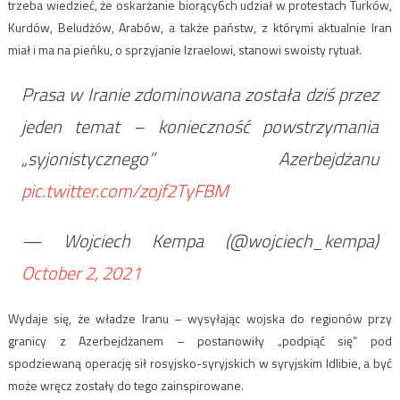
trzeba wiedzieć, że oskarżanie biorący6ch udział w protestach Turków,
Kurdów, Beludżów, Arabów, a także państw, z którymi aktualnie Iran
miał i ma na pieńku, o sprzyjanie Izraelowi, stanowi swoisty rytuał.
Prasa w Iranie zdominowana została dziś przez
jeden temat – konieczność powstrzymania
„syjonistycznego” Azerbejdżanu
pic.twitter.com/zojf2TyFBM
— Wojciech Kempa (@wojciech_kempa)
October 2, 2021
Wydaje się, że władze Iranu – wysyłając wojska do regionów przy
granicy z Azerbejdżanem – postanowiły „podpiąć się” pod
spodziewaną operację sił rosyjsko-syryjskich w syryjskim Idlibie, a być
może wręcz zostały do tego zainspirowane.