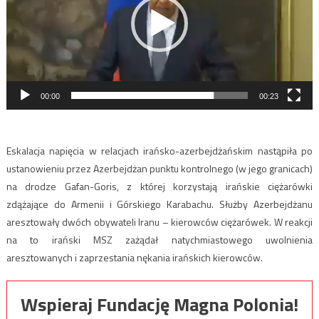
00:00
00:23
Eskalacja napięcia w relacjach irańsko-azerbejdżańskim nastąpiła po
ustanowieniu przez Azerbejdżan punktu kontrolnego (w jego granicach)
na drodze Gafan-Goris, z której korzystają irańskie ciężarówki
zdążające do Armenii i Górskiego Karabachu. Służby Azerbejdżanu
aresztowały dwóch obywateli Iranu – kierowców ciężarówek. W reakcji
na to irański MSZ zażądał natychmiastowego uwolnienia
aresztowanych i zaprzestania nękania irańskich kierowców.
Wspieraj Fundację Magna Polonia!