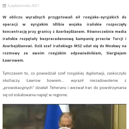
6 października 2021
W obliczu wyraźnych przygotowań sił rosyjsko-syryjskich do
operacji w syryjskim Idlibie wojska irańskie rozpoczęły
koncentrację przy granicy z Azerbejdżanem. Równocześnie media
irańskie rozpętały bezprecedensową kampanię przeciw Turcji i
Azerbejdżanowi. Dziś szef irańskiego MSZ udał się do Moskwy na
rozmowy ze swoim rosyjskim odpowiednikiem, Siergiejem
Ławrowem.
Tymczasem to, co powiedział szef rosyjskiej dyplomacji, zaskoczyło
słuchaczy. Ławrow bowiem… wyraził niezadowolenie z
„prowokacyjnych” działań Teheranu i wezwał Iran do powstrzymania
się od eskalowania napięć w regionie.
Odtwarzacz
video