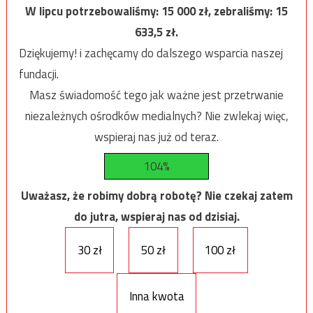
W lipcu potrzebowaliśmy:
15 000
zł, zebraliśmy:
15
633,5
zł.
Dziękujemy! i zachęcamy do dalszego wsparcia naszej
fundacji.
Masz świadomość tego jak ważne jest przetrwanie
niezależnych ośrodków medialnych? Nie zwlekaj więc,
wspieraj nas już od teraz.
104%
Uważasz, że robimy dobrą robotę? Nie czekaj zatem
do jutra, wspieraj nas od dzisiaj.
30 zł
50 zł
100 zł
Inna kwota