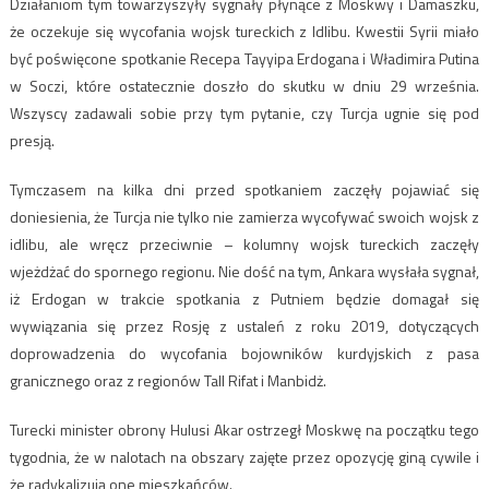
Działaniom tym towarzyszyły sygnały płynące z Moskwy i Damaszku,
że oczekuje się wycofania wojsk tureckich z Idlibu. Kwestii Syrii miało
być poświęcone spotkanie Recepa Tayyipa Erdogana i Władimira Putina
w Soczi, które ostatecznie doszło do skutku w dniu 29 września.
Wszyscy zadawali sobie przy tym pytanie, czy Turcja ugnie się pod
presją.
Tymczasem na kilka dni przed spotkaniem zaczęły pojawiać się
doniesienia, że Turcja nie tylko nie zamierza wycofywać swoich wojsk z
idlibu, ale wręcz przeciwnie – kolumny wojsk tureckich zaczęły
wjeżdżać do spornego regionu. Nie dość na tym, Ankara wysłała sygnał,
iż Erdogan w trakcie spotkania z Putniem będzie domagał się
wywiązania się przez Rosję z ustaleń z roku 2019, dotyczących
doprowadzenia do wycofania bojowników kurdyjskich z pasa
granicznego oraz z regionów Tall Rifat i Manbidż.
Turecki minister obrony Hulusi Akar ostrzegł Moskwę na początku tego
tygodnia, że ​​w nalotach na obszary zajęte przez opozycję giną cywile i
że radykalizują one mieszkańców.