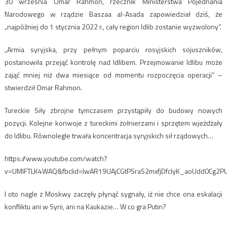
30 września Omar Rahmon, rzecznik Ministerstwa Pojednania
Narodowego w rządzie Baszaa al-Asada zapowiedział dziś, że
„najpóźniej do 1 stycznia 2022 r., cały region Idlib zostanie wyzwolony”.
„Armia syryjska, przy pełnym poparciu rosyjskich sojuszników,
postanowiła przejąć kontrolę nad Idlibem. Przejmowanie Idlibu może
zająć mniej niż dwa miesiące od momentu rozpoczęcia operacji” –
stwierdził Omar Rahmon.
Tureckie Siły zbrojne tymczasem przystąpiły do budowy nowych
pozycji. Kolejne konwoje z tureckimi żołnierzami i sprzętem wjeżdżały
do Idlibu. Równolegle trwała koncentracja syryjskich sił rządowych…
https://www.youtube.com/watch?
v=UMIFTLK4WAQ&fbclid=IwAR19UAjCGtPSraS2mxfjDfclyK_aoUdd0Cg2
I oto nagle z Moskwy zaczęły płynąć sygnały, iż nie chce ona eskalacji
konfliktu ani w Syrii, ani na Kaukazie… W co gra Putin?