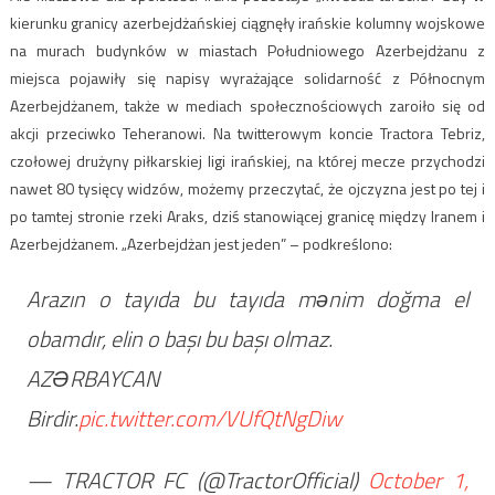
kierunku granicy azerbejdżańskiej ciągnęły irańskie kolumny wojskowe
na murach budynków w miastach Południowego Azerbejdżanu z
miejsca pojawiły się napisy wyrażające solidarność z Północnym
Azerbejdżanem, także w mediach społecznościowych zaroiło się od
akcji przeciwko Teheranowi. Na twitterowym koncie Tractora Tebriz,
czołowej drużyny piłkarskiej ligi irańskiej, na której mecze przychodzi
nawet 80 tysięcy widzów, możemy przeczytać, że ojczyzna jest po tej i
po tamtej stronie rzeki Araks, dziś stanowiącej granicę między Iranem i
Azerbejdżanem. „Azerbejdżan jest jeden” – podkreślono:
Arazın o tayıda bu tayıda mənim doğma el
obamdır, elin o başı bu başı olmaz.
AZƏRBAYCAN
Birdir.
pic.twitter.com/VUfQtNgDiw
— TRACTOR FC (@TractorOfficial)
October 1,