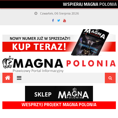
W
S
P
I
E
R
A
J
M
A
G
N
A
P
O
L
O
N
I
A
Czwartek, 06 Sierpnia 2026
WESPRZYJ PROJEKT MAGNA POLONIA