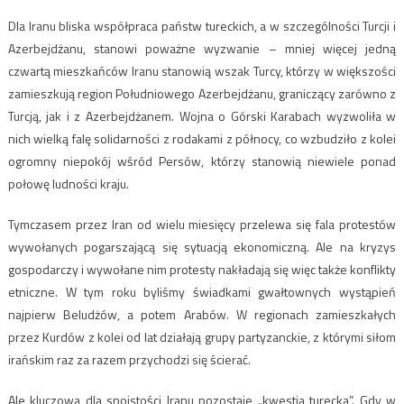
Dla Iranu bliska współpraca państw tureckich, a w szczególności Turcji i
Azerbejdżanu, stanowi poważne wyzwanie – mniej więcej jedną
czwartą mieszkańców Iranu stanowią wszak Turcy, którzy w większości
zamieszkują region Południowego Azerbejdżanu, graniczący zarówno z
Turcją, jak i z Azerbejdżanem. Wojna o Górski Karabach wyzwoliła w
nich wielką falę solidarności z rodakami z północy, co wzbudziło z kolei
ogromny niepokój wśród Persów, którzy stanowią niewiele ponad
połowę ludności kraju.
Tymczasem przez Iran od wielu miesięcy przelewa się fala protestów
wywołanych pogarszającą się sytuacją ekonomiczną. Ale na kryzys
gospodarczy i wywołane nim protesty nakładają się więc także konflikty
etniczne. W tym roku byliśmy świadkami gwałtownych wystąpień
najpierw Beludżów, a potem Arabów. W regionach zamieszkałych
przez Kurdów z kolei od lat działają grupy partyzanckie, z którymi siłom
irańskim raz za razem przychodzi się ścierać.
Ale kluczowa dla spoistości Iranu pozostaje „kwestia turecka”. Gdy w