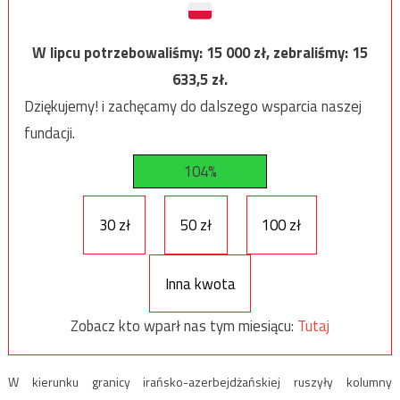
W lipcu potrzebowaliśmy:
15 000
zł, zebraliśmy:
15
633,5
zł.
Dziękujemy! i zachęcamy do dalszego wsparcia naszej
fundacji.
104%
30 zł
50 zł
100 zł
Inna kwota
Zobacz kto wparł nas tym miesiącu:
Tutaj
W kierunku granicy irańsko-azerbejdżańskiej ruszyły kolumny