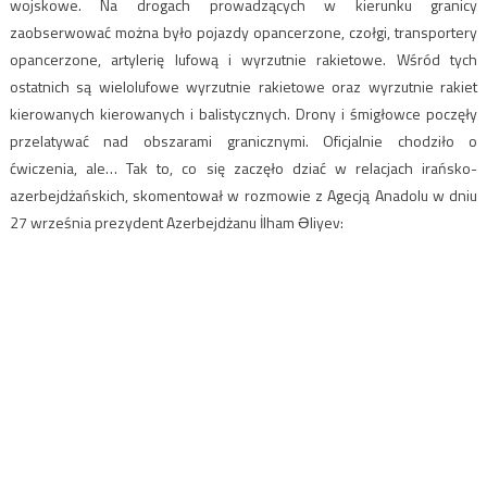
wojskowe. Na drogach prowadzących w kierunku granicy
zaobserwować można było pojazdy opancerzone, czołgi, transportery
opancerzone, artylerię lufową i wyrzutnie rakietowe. Wśród tych
ostatnich są wielolufowe wyrzutnie rakietowe oraz wyrzutnie rakiet
kierowanych kierowanych i balistycznych. Drony i śmigłowce poczęły
przelatywać nad obszarami granicznymi. Oficjalnie chodziło o
ćwiczenia, ale… Tak to, co się zaczęło dziać w relacjach irańsko-
azerbejdżańskich, skomentował w rozmowie z Agecją Anadolu w dniu
27 września prezydent Azerbejdżanu İlham Əliyev: