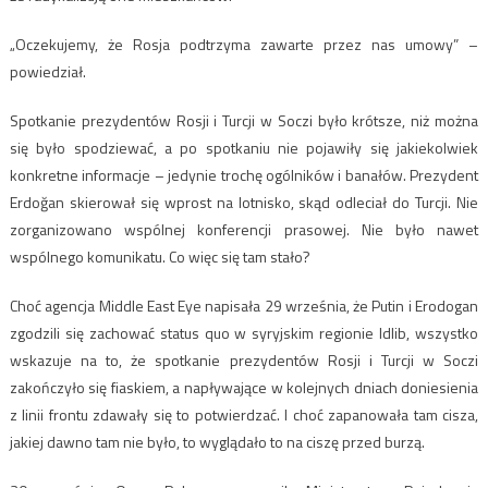
„Oczekujemy, że Rosja podtrzyma zawarte przez nas umowy” –
powiedział.
Spotkanie prezydentów Rosji i Turcji w Soczi było krótsze, niż można
się było spodziewać, a po spotkaniu nie pojawiły się jakiekolwiek
konkretne informacje – jedynie trochę ogólników i banałów. Prezydent
Erdoğan skierował się wprost na lotnisko, skąd odleciał do Turcji. Nie
zorganizowano wspólnej konferencji prasowej. Nie było nawet
wspólnego komunikatu. Co więc się tam stało?
Choć agencja Middle East Eye napisała 29 września, że Putin i Erodogan
zgodzili się zachować status quo w syryjskim regionie Idlib, wszystko
wskazuje na to, że spotkanie prezydentów Rosji i Turcji w Soczi
zakończyło się fiaskiem, a napływające w kolejnych dniach doniesienia
z linii frontu zdawały się to potwierdzać. I choć zapanowała tam cisza,
jakiej dawno tam nie było, to wyglądało to na ciszę przed burzą.