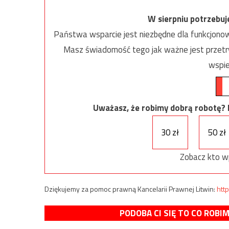
W sierpniu potrzebu
Państwa wsparcie jest niezbędne dla funkcjonow
Masz świadomość tego jak ważne jest przetrw
wspie
Uważasz, że robimy dobrą robotę? Ni
30 zł
50 zł
Zobacz kto w
Dziękujemy za pomoc prawną Kancelarii Prawnej Litwin:
http
PODOBA CI SIĘ TO CO ROBI