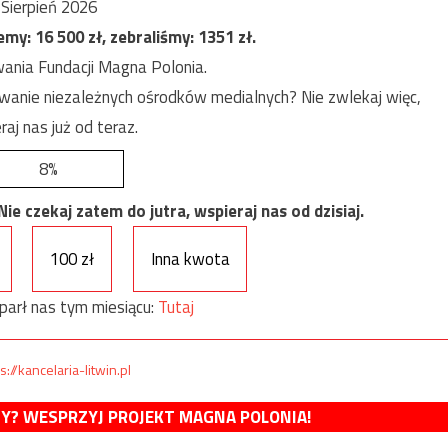
Sierpień 2026
jemy:
16 500
zł, zebraliśmy:
1351
zł.
ania Fundacji Magna Polonia.
anie niezależnych ośrodków medialnych? Nie zwlekaj więc,
raj nas już od teraz.
8%
e czekaj zatem do jutra, wspieraj nas od dzisiaj.
100 zł
Inna kwota
parł nas tym miesiącu:
Tutaj
s://kancelaria-litwin.pl
MY? WESPRZYJ PROJEKT MAGNA POLONIA!