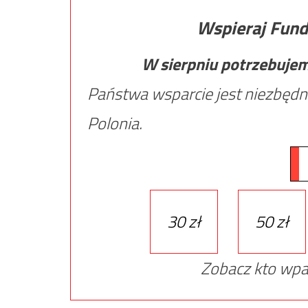
Wspieraj Fund
W sierpniu potrzebuje
Państwa wsparcie jest niezbędn
Polonia.
30 zł
50 zł
Zobacz kto wpa