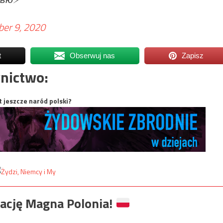
er 9, 2020
t
Obserwuj nas
Zapisz
nictwo:
t jeszcze naród polski?
ację Magna Polonia!