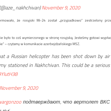
(@aze_nakhchivan)
November 9, 2020
ormowało, że rosyjski Mi-24 został „przypadkowo” zestrzelony prz
e było to coś wymierzonego w stronę rosyjską. Jesteśmy gotowi wypłac
cie” – czytamy w komunikacie azerbejdżańskiego MSZ.
t a Russian helicopter has been shot down by air
y stationed in Nakhchivan. This could be a serious
9YlutH38
November 9, 2020
argonzoo
подтверждают, что вертолет ВКС
ью⚡️