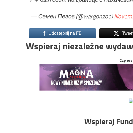
— Семен Пегов (@wargonzoo)
Novemb
Udostępnij na FB
Twee
Wspieraj niezależne wydaw
Czy jes
Wspieraj Fund