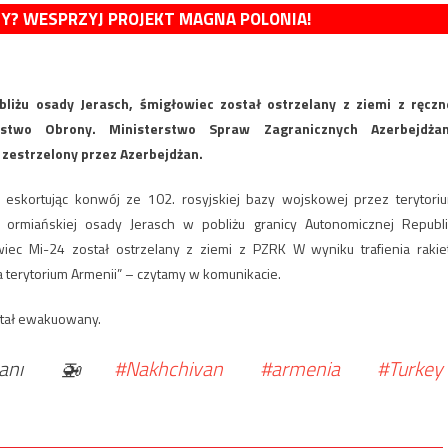
MY? WESPRZYJ PROJEKT MAGNA POLONIA!
liżu osady Jerasch, śmigłowiec został ostrzelany z ziemi z ręczn
rstwo Obrony. Ministerstwo Spraw Zagranicznych Azerbejdża
 zestrzelony przez Azerbejdżan.
 eskortując konwój ze 102. rosyjskiej bazy wojskowej przez terytori
 ormiańskiej osady Jerasch w pobliżu granicy Autonomicznej Republi
wiec Mi-24 został ostrzelany z ziemi z PZRK W wyniku trafienia rakie
a terytorium Armenii” – czytamy w komunikacie.
stał ewakuowany.
ma anı 🚁
#Nakhchivan
#armenia
#Turkey