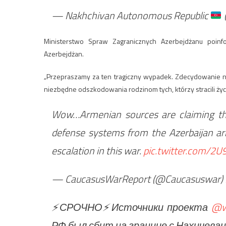
— Nakhchivan Autonomous Republic
Ministerstwo Spraw Zagranicznych Azerbejdżanu poinf
Azerbejdżan.
„Przepraszamy za ten tragiczny wypadek. Zdecydowanie ni
niezbędne odszkodowania rodzinom tych, którzy stracili ży
Wow…Armenian sources are claiming tha
defense systems from the Azerbaijan arm
escalation in this war.
pic.twitter.com/2U
— CaucasusWarReport (@Caucasuswar)
⚡️СРОЧНО⚡️Источники проекта
@w
РФ был сбит на границе с Нахичеван