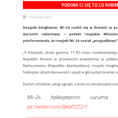
PODOBA CI SIĘ TO CO ROBI
9 listopada 2020
Rosyjski śmigłowiec Mi-24 rozbił się w Armenii w pob
wyrzutni rakietowej – podało rosyjskie Ministe
poinformowało, że rosyjski Mi-24 został „przypadkowo”
„9 listopada, około godziny 17.30 czasu moskiewskiego,
Republiki Armenii w przestrzeni powietrznej w pobliżu
Nachiczewanu (Republika Azerbejdżanu), rosyjski śmigło
helikopter utracił sterowność i upadł w górzystym terenie n
Dwóch członków załogi zginęło, a jeden (z obrażeniami) zo
Mi-24 helikopterinin vurul
pic.twitter.com/BjkbPZZ2rY