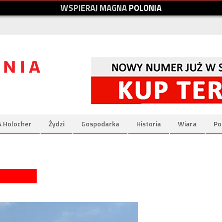
W
S
P
I
E
R
A
J
M
A
G
N
A
P
O
L
O
N
I
A
& Holocher
Żydzi
Gospodarka
Historia
Wiara
Po