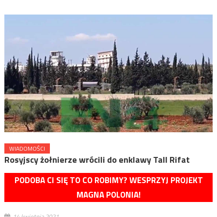
WIADOMOŚCI
Rosyjscy żołnierze wrócili do enklawy Tall Rifat
PODOBA CI SIĘ TO CO ROBIMY? WESPRZYJ PROJEKT
MAGNA POLONIA!
14 kwietnia 2021