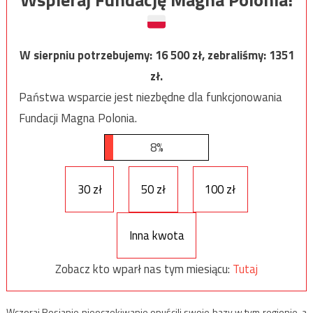
W sierpniu potrzebujemy:
16 500
zł, zebraliśmy:
1351
zł.
Państwa wsparcie jest niezbędne dla funkcjonowania
Fundacji Magna Polonia.
8%
30 zł
50 zł
100 zł
Inna kwota
Zobacz kto wparł nas tym miesiącu:
Tutaj
Wczoraj Rosjanie nieoczekiwanie opuścili swoje bazy w tym regionie, a