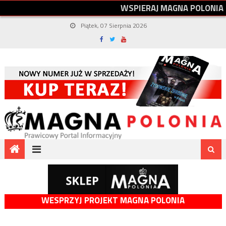
W
S
P
I
E
R
A
J
M
A
G
N
A
P
O
L
O
N
I
A
Piątek, 07 Sierpnia 2026
WESPRZYJ PROJEKT MAGNA POLONIA