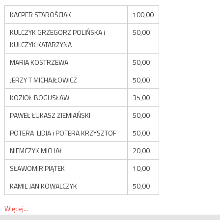
KACPER STAROŚCIAK
100,00
KULCZYK GRZEGORZ POLIŃSKA i
50,00
KULCZYK KATARZYNA
MARIA KOSTRZEWA
50,00
JERZY T MICHAJŁOWICZ
50,00
KOZIOŁ BOGUSŁAW
35,00
PAWEŁ ŁUKASZ ZIEMIAŃSKI
50,00
POTERA LIDIA i POTERA KRZYSZTOF
50,00
NIEMCZYK MICHAŁ
20,00
SŁAWOMIR PIĄTEK
10,00
KAMIL JAN KOWALCZYK
50,00
Więcej...