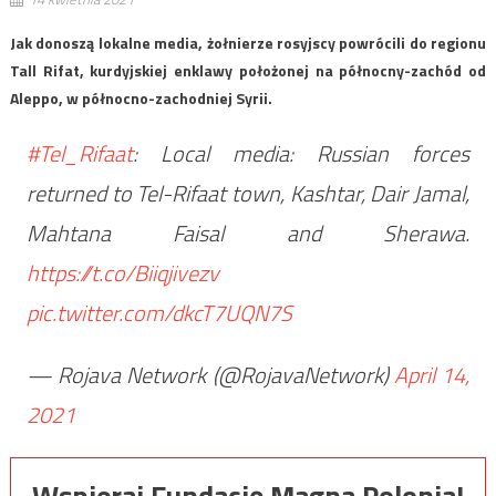
Jak donoszą lokalne media, żołnierze rosyjscy powrócili do regionu
Tall Rifat, kurdyjskiej enklawy położonej na północny-zachód od
Aleppo, w północno-zachodniej Syrii.
#Tel_Rifaat
: Local media: Russian forces
returned to Tel-Rifaat town, Kashtar, Dair Jamal,
Mahtana Faisal and Sherawa.
https://t.co/Biiqjivezv
pic.twitter.com/dkcT7UQN7S
— Rojava Network (@RojavaNetwork)
April 14,
2021
Wspieraj Fundację Magna Polonia!