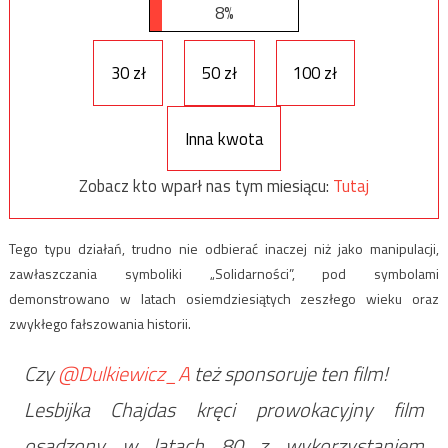
8%
30 zł
50 zł
100 zł
Inna kwota
Zobacz kto wparł nas tym miesiącu:
Tutaj
Tego typu działań, trudno nie odbierać inaczej niż jako manipulacji,
zawłaszczania symboliki „Solidarności”, pod symbolami
demonstrowano w latach osiemdziesiątych zeszłego wieku oraz
zwykłego fałszowania historii.
Czy
@Dulkiewicz_A
też sponsoruje ten film!
Lesbijka Chajdas kręci prowokacyjny film
osadzony w latach 80 z wykorzystaniem