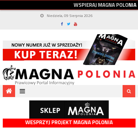
W
S
P
I
E
R
A
J
M
A
G
N
A
P
O
L
O
N
I
A
Niedziela, 09 Sierpnia 2026
WESPRZYJ PROJEKT MAGNA POLONIA