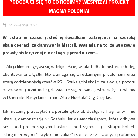
PODOBA CI SIĘ TO CO ROBIMY? WESPRZYJ PROJEKT
MAGNA POLONIA!
14 kwietnia 2021
W ostatnim czasie jesteśmy świadkami zakrojonej na szeroką
skalę operacji zakłamywania historii. Wygląda na to, że wrogowie
prawdy historycznej nie cofną się przed niczym…
– Akcja filmu rozgrywa się w Trójmieście, w latach 80. To historia młodej,
zbuntowanej artystki, która zmaga się z rodzinnymi problemami oraz
szarą codziennością czasów PRL. Szukając bliskości ze swoją z pozoru
pozbawioną uczuć matką, dowiaduje się, że sama jest w ciąży – czytamy
w Dzienniku Bałtyckim o filmie „Stale Niestała” Olgi Chajdas.
Jak możemy przeczytać na portalu tytsol.pl, dostępne fragmenty filmu
ukazują demonstrację w Gdańsku lat osiemdziesiątych, która odbywa
się… pod proaborcyjnymi hasłami i pod symboliką… Strajku Kobiet.
„Chcę mieć wybór”, „wybór nie zakaz” i symbole czerwonych piorunów