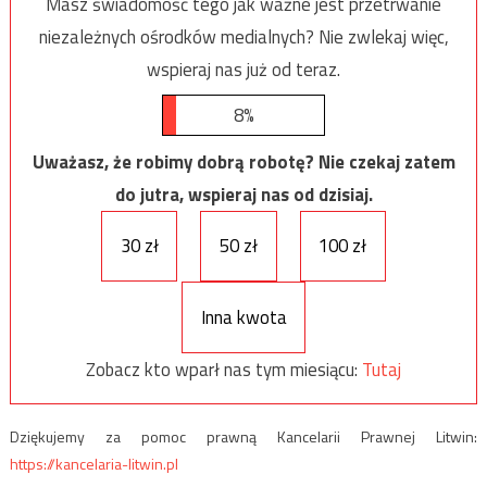
Masz świadomość tego jak ważne jest przetrwanie
niezależnych ośrodków medialnych? Nie zwlekaj więc,
wspieraj nas już od teraz.
8%
Uważasz, że robimy dobrą robotę? Nie czekaj zatem
do jutra, wspieraj nas od dzisiaj.
30 zł
50 zł
100 zł
Inna kwota
Zobacz kto wparł nas tym miesiącu:
Tutaj
Dziękujemy za pomoc prawną Kancelarii Prawnej Litwin:
https://kancelaria-litwin.pl