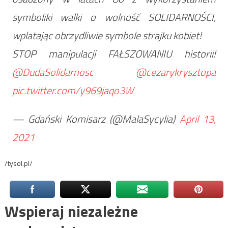
symboliki walki o wolność SOLIDARNOŚCI,
wplatając obrzydliwie symbole strajku kobiet!
STOP manipulacji FAŁSZOWANIU historii!
@DudaSolidarnosc
@cezarykrysztopa
pic.twitter.com/y969jaqo3W
— Gdański Komisarz (@MalaSycylia)
April 13,
2021
/tysol.pl/
Wspieraj niezależne