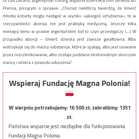
Dr Luis Durand, argentyński chirurg, wyjaśnił dziennikarzom serwisu ACI
Prensa, piszącym o sprawie: „Chociaż niektórzy twierdzą, że śmierć
młodej kobiety mogła nastąpić w wyniku »jakiegoś uchybienia«, to w
rzeczywistości aborcja nie jest praktyką medyczną. Jeszcze kilka
miesięcy temu w prawie argentyńskim był to czyn przestępczy (…) W
przypadku aborcji – śmierć dziecka jest zawsze gwałtowna. Albo
wstrzykuje się do macicy substancje, które je spalają, albo jest usuwane
przez rozczłonkowanie, albo zostaje poddane ekstremalnym skurczom
macicy i umiera z powodu uduszenia”.
Wspieraj Fundację Magna Polonia!
W sierpniu potrzebujemy:
16 500
zł, zebraliśmy:
1351
zł.
Państwa wsparcie jest niezbędne dla funkcjonowania
Fundacji Magna Polonia.