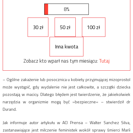
8%
30 zł
50 zł
100 zł
Inna kwota
Zobacz kto wparł nas tym miesiącu:
Tutaj
– Ogólne zakażenie lub posocznica u kobiety przyjmującej mizoprostol
może wystąpić, gdy wydalenie nie jest całkowite, a szczątki dziecka
pozostają w macicy. Dlatego błędem jest twierdzenie, że jakiekolwiek
narzędzia w organizmie mogą być »bezpieczne« – stwierdził dr
Durand.
Jak informuje autor artykułu w ACI Prensa – Walter Sanchez Silva,
zastanawiające jest milczenie feministek wokół sprawy śmierci Maríi