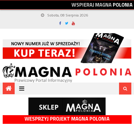
W
S
P
I
E
R
A
J
M
A
G
N
A
P
O
L
O
N
I
A
Sobota, 08 Sierpnia 2026
WESPRZYJ PROJEKT MAGNA POLONIA