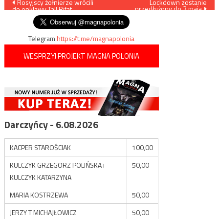
Nawigacja
Rosyjscy żołnierze wrócili
Lockdown zostanie
przedłużony do 3 maja
do enklawy Tall Rifat
wpisu
Telegram
https://t.me/magnapolonia
WESPRZYJ PROJEKT MAGNA POLONIA
Darczyńcy - 6.08.2026
KACPER STAROŚCIAK
100,00
KULCZYK GRZEGORZ POLIŃSKA i
50,00
KULCZYK KATARZYNA
MARIA KOSTRZEWA
50,00
JERZY T MICHAJŁOWICZ
50,00