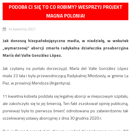
PODOBA CI SIĘ TO CO ROBIMY? WESPRZYJ PROJEKT
MAGNA POLONIA!
14 kwietnia 2021
Jak donoszą hiszpańskojęzyczne media, w niedzielę, w wskutek
„wymarzonej” aborcji zmarła radykalna działaczka proaborcyjna
María del Valle González López.
Jak czytamy na portalu dorzeczy.pl, María del Valle González López
miała 23 lata i była przewodniczącą Radykalnej Młodzieży, w gminie La
Paz, w prowincji Mendoza (Argentyna).
11 kwietnia kobieta poddała się legalnej aborcji w miejscowym szpitalu,
ale zakończyło się to jej śmiercią. Ten fakt zszokował opinię publiczną,
ponieważ była to pierwsza śmierć odnotowana po zatwierdzeniu tak
oczekiwanej ustawy aborcyjnej z dnia 30 grudnia 2020 r.