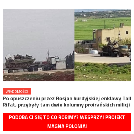
WIADOMOŚCI
Po opuszczeniu przez Rosjan kurdyjskiej enklawy Tall
Rifat, przybyły tam dwie kolumny proirańskich milicji
PODOBA CI SIĘ TO CO ROBIMY? WESPRZYJ PROJEKT
MAGNA POLONIA!