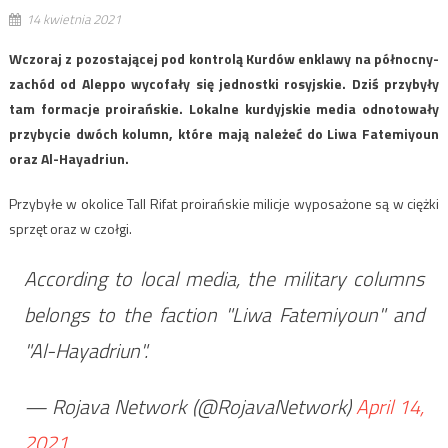
14 kwietnia 2021
Wczoraj z pozostającej pod kontrolą Kurdów enklawy na północny-
zachód od Aleppo wycofały się jednostki rosyjskie. Dziś przybyły
tam formacje proirańskie. Lokalne kurdyjskie media odnotowały
przybycie dwóch kolumn, które mają należeć do Liwa Fatemiyoun
oraz Al-Hayadriun.
Przybyłe w okolice Tall Rifat proirańskie milicje wyposażone są w ciężki
sprzęt oraz w czołgi.
According to local media, the military columns
belongs to the faction "Liwa Fatemiyoun" and
"Al-Hayadriun".
— Rojava Network (@RojavaNetwork)
April 14,
2021