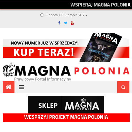
W
S
P
I
E
R
A
J
M
A
G
N
A
P
O
L
O
N
I
A
Sobota, 08 Sierpnia 2026
WESPRZYJ PROJEKT MAGNA POLONIA