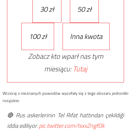
30 zł
50 zł
100 zł
Inna kwota
Zobacz kto wparł nas tym
miesiącu:
Tutaj
Wczoraj z nieznanych powodów wycofały się z tego obszaru jednostki
rosyjskie:
🔴 Rus askerlerinin Tel Rıfat hattından çekildiği
iddia ediliyor.
pic.twitter.com/IsxxZngfOk