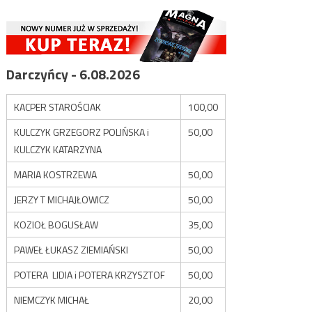
Darczyńcy - 6.08.2026
KACPER STAROŚCIAK
100,00
KULCZYK GRZEGORZ POLIŃSKA i
50,00
KULCZYK KATARZYNA
MARIA KOSTRZEWA
50,00
JERZY T MICHAJŁOWICZ
50,00
KOZIOŁ BOGUSŁAW
35,00
PAWEŁ ŁUKASZ ZIEMIAŃSKI
50,00
POTERA LIDIA i POTERA KRZYSZTOF
50,00
NIEMCZYK MICHAŁ
20,00