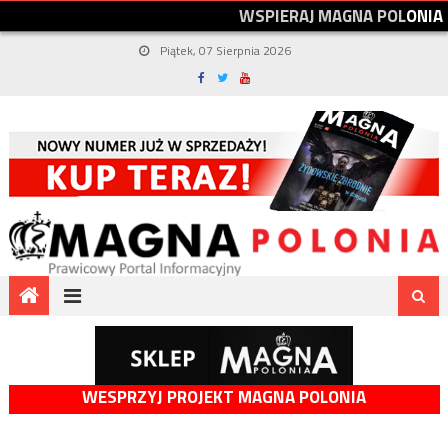
W
S
P
I
E
R
A
J
M
A
G
N
A
P
O
L
O
N
I
A
Piątek, 07 Sierpnia 2026
WESPRZYJ PROJEKT MAGNA POLONIA