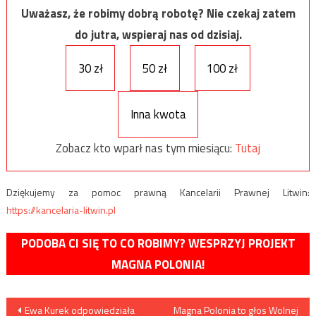
Uważasz, że robimy dobrą robotę? Nie czekaj zatem
do jutra, wspieraj nas od dzisiaj.
30 zł
50 zł
100 zł
Inna kwota
Zobacz kto wparł nas tym miesiącu:
Tutaj
Dziękujemy za pomoc prawną Kancelarii Prawnej Litwin:
https://kancelaria-litwin.pl
PODOBA CI SIĘ TO CO ROBIMY? WESPRZYJ PROJEKT
MAGNA POLONIA!
Nawigacja
Ewa Kurek odpowiedziała
Magna Polonia to głos Wolnej