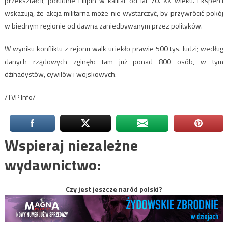
przekształcić południe Filipin w kalifat od lat 70. XX wieku. Eksperci
wskazują, że akcja militarna może nie wystarczyć, by przywrócić pokój
w biednym regionie od dawna zaniedbywanym przez polityków.
W wyniku konfliktu z rejonu walk uciekło prawie 500 tys. ludzi; według
danych rządowych zginęło tam już ponad 800 osób, w tym
dżihadystów, cywilów i wojskowych.
/TVP Info/
Wspieraj niezależne
wydawnictwo:
Czy jest jeszcze naród polski?