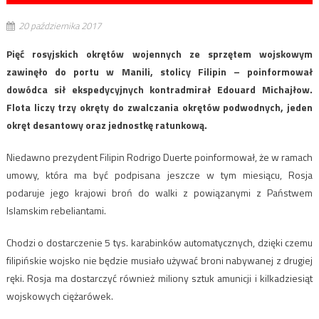
20 października 2017
Pięć rosyjskich okrętów wojennych ze sprzętem wojskowym
zawinęło do portu w Manili, stolicy Filipin – poinformował
dowódca sił ekspedycyjnych kontradmirał Edouard Michajłow.
Flota liczy trzy okręty do zwalczania okrętów podwodnych, jeden
okręt desantowy oraz jednostkę ratunkową.
Niedawno prezydent Filipin Rodrigo Duerte poinformował, że w ramach
umowy, która ma być podpisana jeszcze w tym miesiącu, Rosja
podaruje jego krajowi broń do walki z powiązanymi z Państwem
Islamskim rebeliantami.
Chodzi o dostarczenie 5 tys. karabinków automatycznych, dzięki czemu
filipińskie wojsko nie będzie musiało używać broni nabywanej z drugiej
ręki. Rosja ma dostarczyć również miliony sztuk amunicji i kilkadziesiąt
wojskowych ciężarówek.