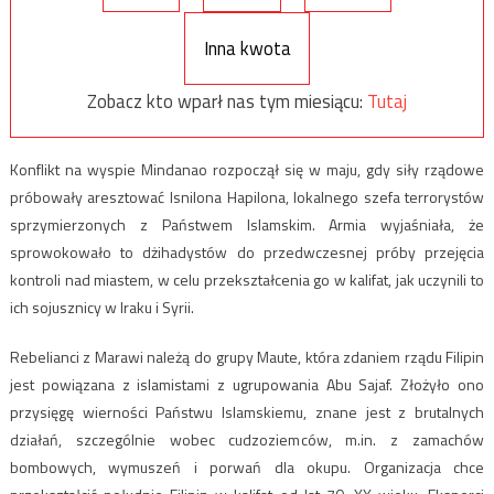
Inna kwota
Zobacz kto wparł nas tym miesiącu:
Tutaj
Konflikt na wyspie Mindanao rozpoczął się w maju, gdy siły rządowe
próbowały aresztować Isnilona Hapilona, lokalnego szefa terrorystów
sprzymierzonych z Państwem Islamskim. Armia wyjaśniała, że
sprowokowało to dżihadystów do przedwczesnej próby przejęcia
kontroli nad miastem, w celu przekształcenia go w kalifat, jak uczynili to
ich sojusznicy w Iraku i Syrii.
Rebelianci z Marawi należą do grupy Maute, która zdaniem rządu Filipin
jest powiązana z islamistami z ugrupowania Abu Sajaf. Złożyło ono
przysięgę wierności Państwu Islamskiemu, znane jest z brutalnych
działań, szczególnie wobec cudzoziemców, m.in. z zamachów
bombowych, wymuszeń i porwań dla okupu. Organizacja chce