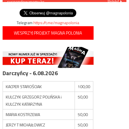
Polski!
suspendowanemu ks.
wpisu
Lemańskiemu
Telegram
https://t.me/magnapolonia
WESPRZYJ PROJEKT MAGNA POLONIA
Darczyńcy - 6.08.2026
KACPER STAROŚCIAK
100,00
KULCZYK GRZEGORZ POLIŃSKA i
50,00
KULCZYK KATARZYNA
MARIA KOSTRZEWA
50,00
JERZY T MICHAJŁOWICZ
50,00