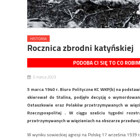
HISTORIA
Rocznica zbrodni katyńskiej
PODOBA CI SIĘ TO CO ROBI
5 marca 2023
5 marca 1940 r. Biuro Polityczne KC WKP(b) na podsta
skierował do Stalina, podjęło decyzję o wymordowan
Ostaszkowie oraz Polaków przetrzymywanych w więz
Rzeczypospolitej . W ciągu sześciu tygodni rozs
przetrzymywanych w więzieniach na obszarze przedwo
W wyniku sowieckiej agresji na Polskę 17 września 1939 r. 