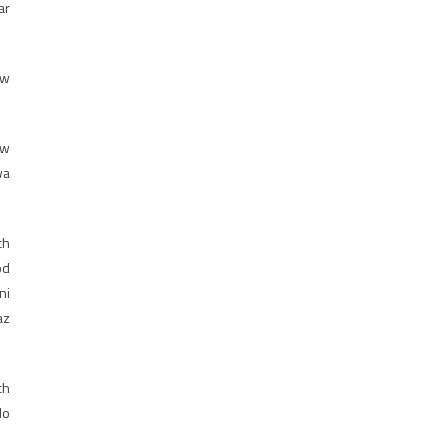
ar
 w
 w
wa
ch
od
ni
az
ch
do