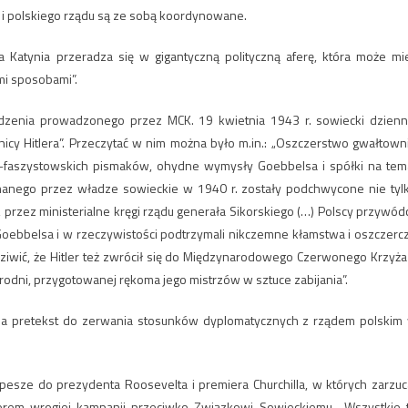
 i polskiego rządu są ze sobą koordynowane.
Katynia przeradza się w gigantyczną polityczną aferę, która może mi
mi sposobami”.
zenia prowadzonego przez MCK. 19 kwietnia 1943 r. sowiecki dzienn
icy Hitlera”. Przeczytać w nim można było m.in.: „Oszczerstwo gwałtown
o-faszystowskich pismaków, ohydne wymysły Goebbelsa i spółki na tem
anego przez władze sowieckie w 1940 r. zostały podchwycone nie tyl
, przez ministerialne kręgi rządu generała Sikorskiego (…) Polscy przywód
Goebbelsa i w rzeczywistości podtrzymali nikczemne kłamstwa i oszczerc
ziwić, że Hitler też zwrócił się do Międzynarodowego Czerwonego Krzyża
dni, przygotowanej rękoma jego mistrzów w sztuce zabijania”.
za pretekst do zerwania stosunków dyplomatycznych z rządem polskim
epesze do prezydenta Roosevelta i premiera Churchilla, w których zarzuc
erem wrogiej kampanii przeciwko Związkowi Sowieckiemu. „Wszystkie 