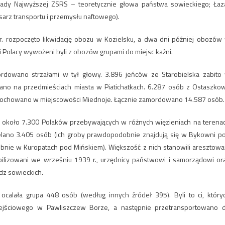
 Rady Najwyższej ZSRS – teoretycznie głowa państwa sowieckiego; Łaz
rz transportu i przemysłu naftowego).
r. rozpoczęto likwidację obozu w Kozielsku, a dwa dni później obozów
i Polacy wywożeni byli z obozów grupami do miejsc kaźni.
rdowano strzałami w tył głowy. 3.896 jeńców ze Starobielska zabito
ano na przedmieściach miasta w Piatichatkach. 6.287 osób z Ostaszko
a pochowano w miejscowości Miednoje. Łącznie zamordowano 14.587 osób.
 około 7.300 Polaków przebywających w różnych więzieniach na terena
elano 3.405 osób (ich groby prawdopodobnie znajdują się w Bykowni p
nie w Kuropatach pod Mińskiem). Większość z nich stanowili aresztowa
mobilizowani we wrześniu 1939 r., urzędnicy państwowi i samorządowi or
dz sowieckich.
ocalała grupa 448 osób (według innych źródeł 395). Byli to ci, który
jściowego w Pawliszczew Borze, a następnie przetransportowano 