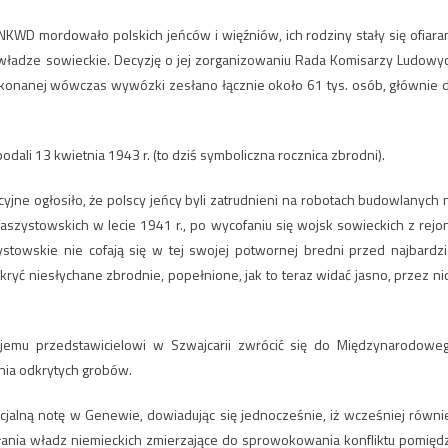
 NKWD mordowało polskich jeńców i więźniów, ich rodziny stały się ofiara
ładze sowieckie. Decyzję o jej zorganizowaniu Rada Komisarzy Ludowy
konanej wówczas wywózki zesłano łącznie około 61 tys. osób, głównie 
ali 13 kwietnia 1943 r. (to dziś symboliczna rocznica zbrodni).
yjne ogłosiło, że polscy jeńcy byli zatrudnieni na robotach budowlanych 
aszystowskich w lecie 1941 r., po wycofaniu się wojsk sowieckich z rejo
ystowskie nie cofają się w tej swojej potwornej bredni przed najbardzi
ryć niesłychane zbrodnie, popełnione, jak to teraz widać jasno, przez ni
jemu przedstawicielowi w Szwajcarii zwrócić się do Międzynarodowe
nia odkrytych grobów.
ficjalną notę w Genewie, dowiadując się jednocześnie, iż wcześniej równi
ałania władz niemieckich zmierzające do sprowokowania konfliktu pomięd