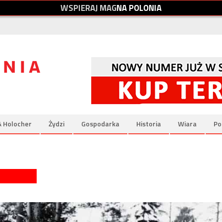
W
S
P
I
E
R
A
J
M
A
G
N
A
P
O
L
O
N
I
A
& Holocher
Żydzi
Gospodarka
Historia
Wiara
Po