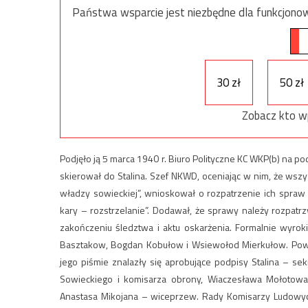
Państwa wsparcie jest niezbędne dla funkcjonow
30 zł
50 zł
Zobacz kto w
Podjęło ją 5 marca 1940 r. Biuro Polityczne KC WKP(b) na 
skierował do Stalina. Szef NKWD, oceniając w nim, że wsz
władzy sowieckiej”, wnioskował o rozpatrzenie ich spra
kary – rozstrzelanie”. Dodawał, że sprawy należy rozpat
zakończeniu śledztwa i aktu oskarżenia. Formalnie wyro
Basztakow, Bogdan Kobułow i Wsiewołod Mierkułow. Powyż
jego piśmie znalazły się aprobujące podpisy Stalina – s
Sowieckiego i komisarza obrony, Wiaczesława Mołotowa
Anastasa Mikojana – wiceprzew. Rady Komisarzy Ludowych 