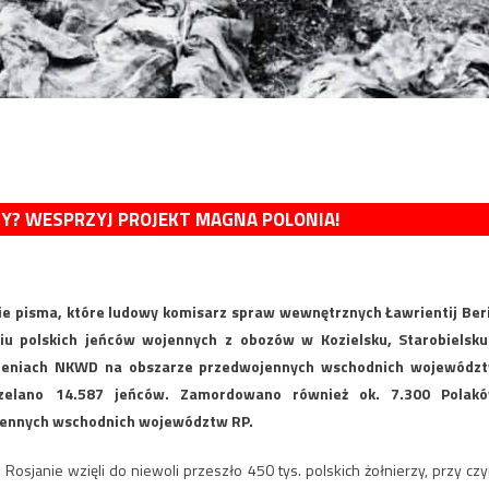
MY? WESPRZYJ PROJEKT MAGNA POLONIA!
wie pisma, które ludowy komisarz spraw wewnętrznych Ławrientij Ber
iu polskich jeńców wojennych z obozów w Kozielsku, Starobielsku
ieniach NKWD na obszarze przedwojennych wschodnich wojewódz
trzelano 14.587 jeńców. Zamordowano również ok. 7.300 Polak
jennych wschodnich województw RP.
Rosjanie wzięli do niewoli przeszło 450 tys. polskich żołnierzy, przy cz