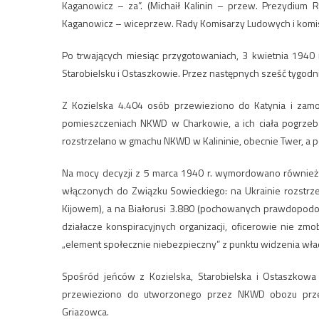
Kaganowicz – za”. (Michaił Kalinin – przew. Prezydium
Kaganowicz – wiceprzew. Rady Komisarzy Ludowych i komisa
Po trwających miesiąc przygotowaniach, 3 kwietnia 1940 
Starobielsku i Ostaszkowie. Przez następnych sześć tygodn
Z Kozielska 4.404 osób przewieziono do Katynia i zamo
pomieszczeniach NKWD w Charkowie, a ich ciała pogrzeb
rozstrzelano w gmachu NKWD w Kalininie, obecnie Twer, 
Na mocy decyzji z 5 marca 1940 r. wymordowano również
włączonych do Związku Sowieckiego: na Ukrainie rozstrz
Kijowem), a na Białorusi 3.880 (pochowanych prawdopodob
działacze konspiracyjnych organizacji, oficerowie nie z
„element społecznie niebezpieczny” z punktu widzenia wła
Spośród jeńców z Kozielska, Starobielska i Ostaszkowa 
przewieziono do utworzonego przez NKWD obozu prze
Griazowca.