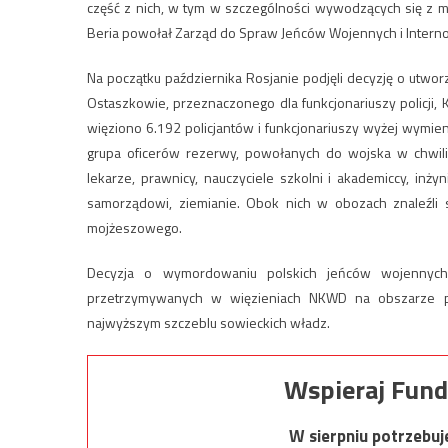
część z nich, w tym w szczególności wywodzących się z m
Beria powołał Zarząd do Spraw Jeńców Wojennych i Intern
Na początku października Rosjanie podjęli decyzję o utwo
Ostaszkowie, przeznaczonego dla funkcjonariuszy policji
więziono 6.192 policjantów i funkcjonariuszy wyżej wymie
grupa oficerów rezerwy, powołanych do wojska w chwili
lekarze, prawnicy, nauczyciele szkolni i akademiccy, inżyni
samorządowi, ziemianie. Obok nich w obozach znaleźli s
mojżeszowego.
Decyzja o wymordowaniu polskich jeńców wojennych
przetrzymywanych w więzieniach NKWD na obszarze p
najwyższym szczeblu sowieckich władz.
Wspieraj Fund
W sierpniu potrzebu