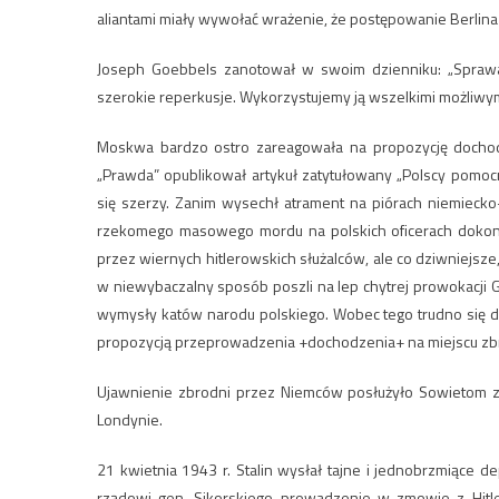
aliantami miały wywołać wrażenie, że postępowanie Berlina
Joseph Goebbels zanotował w swoim dzienniku: „Sprawa 
szerokie reperkusje. Wykorzystujemy ją wszelkimi możliwy
Moskwa bardzo ostro zareagowała na propozycję dochod
„Prawda” opublikował artykuł zatytułowany „Polscy pomocn
się szerzy. Zanim wysechł atrament na piórach niemieck
rzekomego masowego mordu na polskich oficerach dokon
przez wiernych hitlerowskich służalców, ale co dziwniejsze
w niewybaczalny sposób poszli na lep chytrej prowokacji 
wymysły katów narodu polskiego. Wobec tego trudno się d
propozycją przeprowadzenia +dochodzenia+ na miejscu zbro
Ujawnienie zbrodni przez Niemców posłużyło Sowietom 
Londynie.
21 kwietnia 1943 r. Stalin wysłał tajne i jednobrzmiące d
rządowi gen. Sikorskiego prowadzenie w zmowie z Hitl