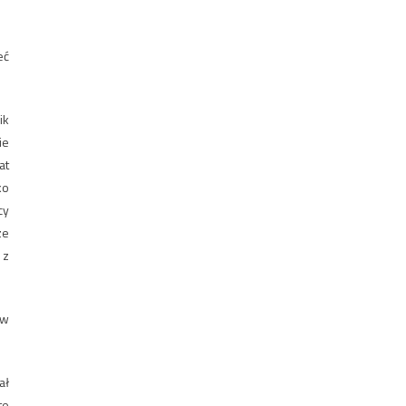
eć
ik
ie
at
ko
cy
ze
 z
 w
ał
te