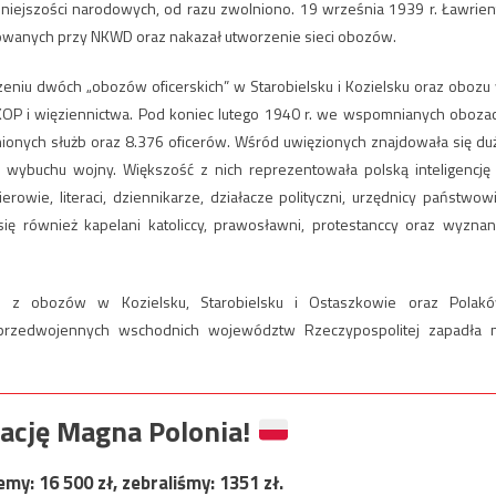
niejszości narodowych, od razu zwolniono. 19 września 1939 r. Ławrient
owanych przy NKWD oraz nakazał utworzenie sieci obozów.
rzeniu dwóch „obozów oficerskich” w Starobielsku i Kozielsku oraz obozu
, KOP i więziennictwa. Pod koniec lutego 1940 r. we wspomnianych oboza
nionych służb oraz 8.376 oficerów. Wśród uwięzionych znajdowała się du
 wybuchu wojny. Większość z nich reprezentowała polską inteligencję
erowie, literaci, dziennikarze, działacze polityczni, urzędnicy państwowi
ię również kapelani katoliccy, prawosławni, protestanccy oraz wyznan
 z obozów w Kozielsku, Starobielsku i Ostaszkowie oraz Polak
rzedwojennych wschodnich województw Rzeczypospolitej zapadła 
ację Magna Polonia!
jemy:
16 500
zł, zebraliśmy:
1351
zł.