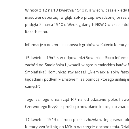
W nocy z 12 na 13 kwietnia 1940 r., a więc w czasie kiedy
masowej deportacji w głąb ZSRS przeprowadzonej przez w
podjęła 2 marca 1940 r. Według danych NKWD w czasie do
Kazachstanu.
Informację o odkryciu masowych grobów w Katyniu Niemcy pod
15 kwietnia 1943 r. w odpowiedzi Sowieckie Biuro Informac
zachód od Smoleńska i „wpadli w ręce niemieckich katów f
Smoleńska”. Komunikat stwierdzał: „Niemieckie zbiry fasz
łajdackim i podłym kłamstwem, za pomocą którego usiłują uk
samych”.
Tego samego dnia, rząd RP na uchodźstwie polecił swo
Czerwonego Krzyża z prośbą o powołanie komisji do zbada
17 kwietnia 1943 r. strona polska złożyła w tej sprawie o
Niemcy zwrócili się do MCK o wszczęcie dochodzenia. Dzi