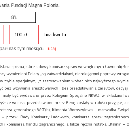
ania Fundacji Magna Polonia.
8%
100 zł
Inna kwota
parł nas tym miesiącu:
Tutaj
podstawie pisma, które ludowy komisarz spraw wewnętrznych Ławrientij Ber
yscy wymienieni Polacy „są zatwardziałymi, nierokującymi poprawy wroga
w w trybie specjalnym, „z zastosowaniem wobec nich najwyższego wymia
rzyć bez wzywania aresztowanych i bez przedstawiania zarzutów, decyzji
ki miały być wydawane przez Kolegium Specjalne NKWD, w składzie: Iw
sze wnioski przedstawione przez Berię zostały w całości przyjęte, a 
ekretarza generalnego WKP(b), Klimenta Woroszyłowa – marszałka Związ
 – przew. Rady Komisarzy Ludowych, komisarza spraw zagranicznych
i komisarza handlu zagranicznego, a także ręczna notatka: „Kalinin – z