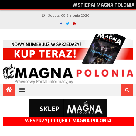
W
S
P
I
E
R
A
J
M
A
G
N
A
P
O
L
O
N
I
A
Sobota, 08 Sierpnia 2026
WESPRZYJ PROJEKT MAGNA POLONIA