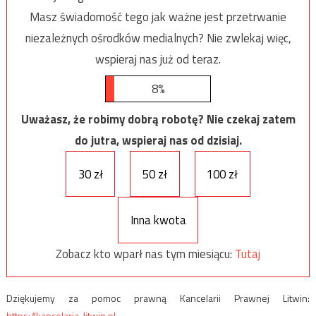
Masz świadomość tego jak ważne jest przetrwanie
niezależnych ośrodków medialnych? Nie zwlekaj więc,
wspieraj nas już od teraz.
8%
Uważasz, że robimy dobrą robotę? Nie czekaj zatem
do jutra, wspieraj nas od dzisiaj.
30 zł
50 zł
100 zł
Inna kwota
Zobacz kto wparł nas tym miesiącu:
Tutaj
Dziękujemy za pomoc prawną Kancelarii Prawnej Litwin:
https://kancelaria-litwin.pl