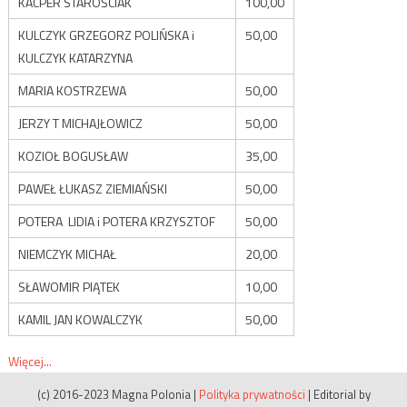
KACPER STAROŚCIAK
100,00
KULCZYK GRZEGORZ POLIŃSKA i
50,00
KULCZYK KATARZYNA
MARIA KOSTRZEWA
50,00
JERZY T MICHAJŁOWICZ
50,00
KOZIOŁ BOGUSŁAW
35,00
PAWEŁ ŁUKASZ ZIEMIAŃSKI
50,00
POTERA LIDIA i POTERA KRZYSZTOF
50,00
NIEMCZYK MICHAŁ
20,00
SŁAWOMIR PIĄTEK
10,00
KAMIL JAN KOWALCZYK
50,00
Więcej...
(c) 2016-2023 Magna Polonia
|
Polityka prywatności
|
Editorial by