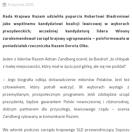
6 stycznia 2020
Rada Krajowa Razem udzieliła poparcia Robertowi Biedroniowi
jako wspólnemu kandydatowi koalicji lewicowej w wyborach
prezydenckich; wcześniej kandydaturę lidera Wiosny
zarekomendował zarząd krajowy ugrupowania – poinformowała w
poniedziałek rzeczniczka Razem Dorota Olko.
Jeden z liderów Razem Adrian Zandberg ocenił, że Biedroń „to chłopak
z małej miejscowości, który miał w życiu pod górkę, ale się nie poddał”.
– Jego biografia odbija doświadczenie milionów Polaków. Jest też
człowiekiem, który potrafi walczyć. W wyborach wystąpi z
przemyślanym, prospołecznym programem. Jeśli zdobędzie urząd
prezydenta, będzie gwarantem Polski nowoczesnej i różnorodnej,
dobrym partnerem dla przyszłego, lewicowego rządu – ocenia
Zandberg cytowany w komunikacie Razem.
We wtorek podczas zarządu krajowego SLD przewodniczący Sojuszu