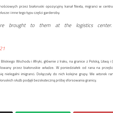
ościowych przez białoruski opozycyjny kanał Nexta, migranci w centr
usze i inne tego typu części garderoby.
 brought to them at the logistics center.
21
liskiego Wschodu i Afryki, głównie z Iraku, na granice z Polską, Litwą i 
lowany przez białoruskie władze. W poniedziałek od rana na przejśc
się nielegalni imigranci. Dołączały do nich kolejne grupy. We wtorek ra
oruskich służb podjęli bezskuteczną próbę sforsowania granicy.