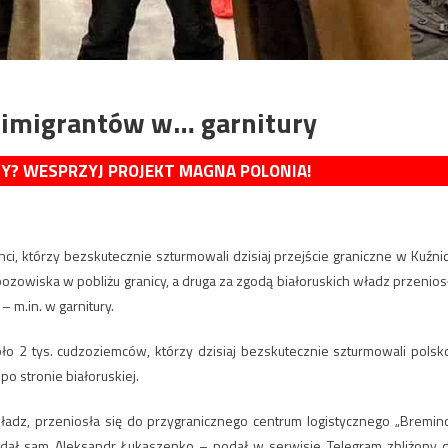
 imigrantów w… garnitury
MY? WESPRZYJ PROJEKT MAGNA POLONIA!
nci, którzy bezskutecznie szturmowali dzisiaj przejście graniczne w Kuźnic
bozowiska w pobliżu granicy, a druga za zgodą białoruskich władz przenios
 m.in. w garnitury.
ło 2 tys. cudzoziemców, którzy dzisiaj bezskutecznie szturmowali polsk
o stronie białoruskiej.
ładz, przeniosła się do przygranicznego centrum logistycznego „Bremino
wydał sam Aleksandr Łukaszenko – podał w serwisie Telegram zbliżony 