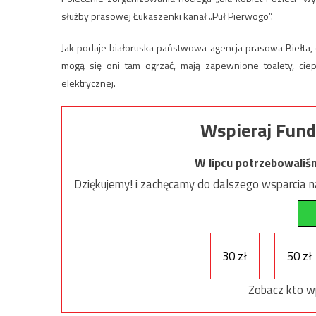
służby prasowej Łukaszenki kanał „Puł Pierwogo”.
Jak podaje białoruska państwowa agencja prasowa Biełta,
mogą się oni tam ogrzać, mają zapewnione toalety, ciep
elektrycznej.
Wspieraj Fund
W lipcu potrzebowaliś
Dziękujemy! i zachęcamy do dalszego wsparcia na
30 zł
50 zł
Zobacz kto w