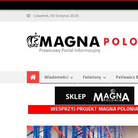
Czwartek, 06 Sierpnia 2026
Wiadomości
Felietony
Patlewicz 
WESPRZYJ PROJEKT MAGNA POLONIA