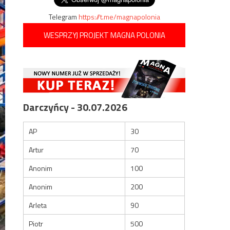
Telegram
https://t.me/magnapolonia
WESPRZYJ PROJEKT MAGNA POLONIA
Darczyńcy - 30.07.2026
AP
30
Artur
70
Anonim
100
Anonim
200
Arleta
90
Piotr
500