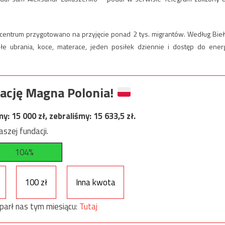
 centrum przygotowano na przyjęcie ponad 2 tys. migrantów. Według Bieł
łe ubrania, koce, materace, jeden posiłek dziennie i dostęp do energ
ację Magna Polonia!
my:
15 000
zł, zebraliśmy:
15 633,5
zł.
szej fundacji.
104%
100 zł
Inna kwota
parł nas tym miesiącu:
Tutaj