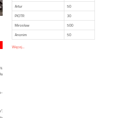
Artur
50
PIOTR
30
Mirosław
500
Anonim
50
Więcej...
y,
ła
o-
”.
do