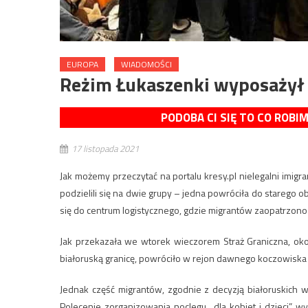
EUROPA
WIADOMOŚCI
Reżim Łukaszenki wyposażył
PODOBA CI SIĘ TO CO ROBI
17 listopada 2021
Jak możemy przeczytać na portalu kresy.pl nielegalni imigra
podzielili się na dwie grupy – jedna powróciła do starego o
się do centrum logistycznego, gdzie migrantów zaopatrzono –
Jak przekazała we wtorek wieczorem Straż Graniczna, oko
białoruską granicę, powróciło w rejon dawnego koczowiska p
Jednak część migrantów, zgodnie z decyzją białoruskich w
Polecenie zorganizowania noclegu „dla kobiet i dzieci” 