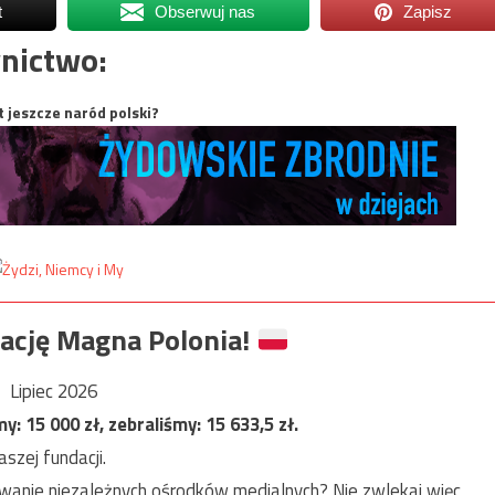
t
Obserwuj nas
Zapisz
nictwo:
t jeszcze naród polski?
ację Magna Polonia!
Lipiec 2026
my:
15 000
zł, zebraliśmy:
15 633,5
zł.
szej fundacji.
anie niezależnych ośrodków medialnych? Nie zwlekaj więc,