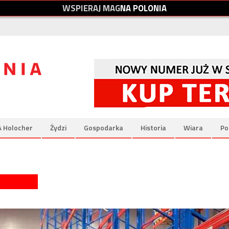
W
S
P
I
E
R
A
J
M
A
G
N
A
P
O
L
O
N
I
A
& Holocher
Żydzi
Gospodarka
Historia
Wiara
Po