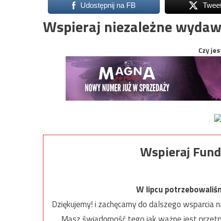
Udostępnij na FB
Twee
Wspieraj niezależne wydaw
Czy jes
Wspieraj Fund
W lipcu potrzebowaliś
Dziękujemy! i zachęcamy do dalszego wsparcia na
Masz świadomość tego jak ważne jest przetrw