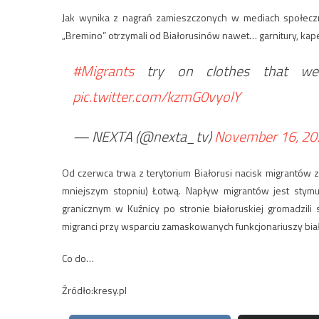
Jak wynika z nagrań zamieszczonych w mediach społeczn
„Bremino” otrzymali od Białorusinów nawet… garnitury, kapel
#Migrants
try on clothes that were
pic.twitter.com/kzmG0vyolY
— NEXTA (@nexta_tv)
November 16, 20
Od czerwca trwa z terytorium Białorusi nacisk migrantów z B
mniejszym stopniu) Łotwą. Napływ migrantów jest stymu
granicznym w Kuźnicy po stronie białoruskiej gromadzili 
migranci przy wsparciu zamaskowanych funkcjonariuszy biał
Co do…
Źródło:kresy.pl