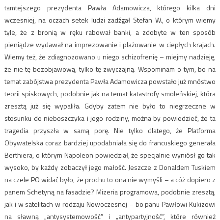
tamtejszego prezydenta Pawła Adamowicza, którego kilka dni
wczesniej, na oczach setek ludzi zadźgał Stefan W., o którym wiemy
tyle, że z bronią w ręku rabował banki, a zdobyte w ten sposób
pieniądze wydawał na imprezowanie i plażowanie w ciepłych krajach.
Wiemy też, że zdiagnozowano u niego schizofrenię – miejmy nadzieję,
że nie tę bezobjawową, tylko tę zwyczajną. Wspominam o tym, bo na
temat zabójstwa prezydenta Pawła Adamowicza powstało już mnóstwo
teorii spiskowych, podobnie jak na temat katastrofy smoleńskiej, która
zresztą już się wypaliła. Gdyby zatem nie było to niegrzeczne w
stosunku do nieboszczyka i jego rodziny, można by powiedzieć, że ta
tragedia przyszła w samą porę. Nie tylko dlatego, że Platforma
Obywatelska coraz bardziej upodabniała się do francuskiego generała
Berthiera, o którym Napoleon powiedział, że specjalnie wyniósł go tak
wysoko, by każdy zobaczył jego małość. Jeszcze z Donaldem Tuskiem
na czele PO widać było, że prochu to ona nie wymyśli – a cóż dopiero z
panem Schetyną na fasadzie? Mizeria programowa, podobnie zresztą,
jak i w satelitach w rodzaju Nowoczesnej – bo panu Pawłowi Kukizowi
na sławną „antysystemowość” i „antypartyjność”, które również