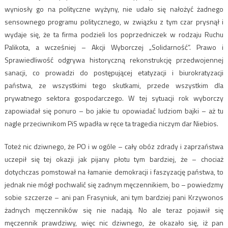
wyniosły go na polityczne wyżyny, nie udało się nałożyć żadnego
sensownego programu politycznego, w związku z tym czar prysnął i
wydaje się, że ta firma podzieli los poprzedniczek w rodzaju Ruchu
Palikota, a wcześniej – Akcji Wyborczej „Solidarność”. Prawo i
Sprawiedliwość odgrywa historyczną rekonstrukcję przedwojennej
sanacji, co prowadzi do postępującej etatyzacji i biurokratyzacji
państwa, ze wszystkimi tego skutkami, przede wszystkim dla
prywatnego sektora gospodarczego. W tej sytuacji rok wyborczy
zapowiadał się ponuro – bo jakie tu opowiadać ludziom bajki – aż tu
nagle przeciwnikom PiS wpadła w ręce ta tragedia niczym dar Niebios.
Toteż nic dziwnego, że PO i w ogóle – cały obóz zdrady i zaprzaństwa
uczepił się tej okazji jak pijany płotu tym bardziej, że – chociaż
dotychczas pomstował na łamanie demokracji i faszyzację państwa, to
jednak nie mógł pochwalić się zadnym męczennikiem, bo – powiedzmy
sobie szczerze – ani pan Frasyniuk, ani tym bardziej pani Krzywonos
żadnych męczenników się nie nadają. No ale teraz pojawił się
męczennik prawdziwy, więc nic dziwnego, że okazało się, iż pan