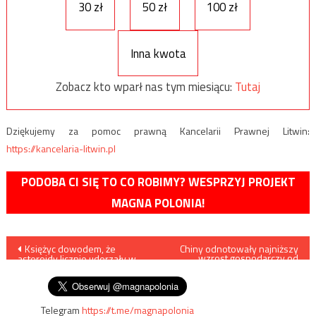
30 zł
50 zł
100 zł
Inna kwota
Zobacz kto wparł nas tym miesiącu:
Tutaj
Dziękujemy za pomoc prawną Kancelarii Prawnej Litwin:
https://kancelaria-litwin.pl
PODOBA CI SIĘ TO CO ROBIMY? WESPRZYJ PROJEKT
MAGNA POLONIA!
Nawigacja
Księżyc dowodem, że
Chiny odnotowały najniższy
wzrost gospodarczy od
asteroidy licznie uderzały w
prawie 30 lat
wpisu
Ziemię
Telegram
https://t.me/magnapolonia