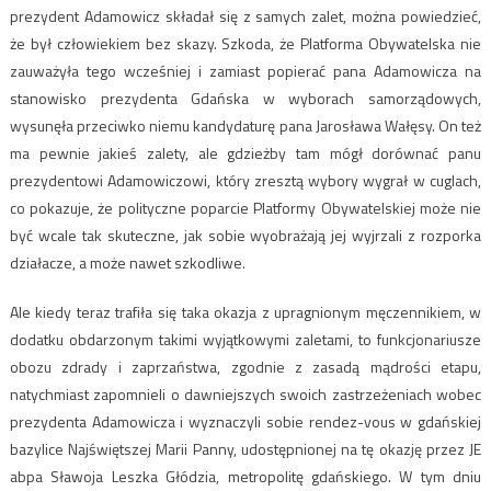
prezydent Adamowicz składał się z samych zalet, można powiedzieć,
że był człowiekiem bez skazy. Szkoda, że Platforma Obywatelska nie
zauważyła tego wcześniej i zamiast popierać pana Adamowicza na
stanowisko prezydenta Gdańska w wyborach samorządowych,
wysunęła przeciwko niemu kandydaturę pana Jarosława Wałęsy. On też
ma pewnie jakieś zalety, ale gdzieżby tam mógł dorównać panu
prezydentowi Adamowiczowi, który zresztą wybory wygrał w cuglach,
co pokazuje, że polityczne poparcie Platformy Obywatelskiej może nie
być wcale tak skuteczne, jak sobie wyobrażają jej wyjrzali z rozporka
działacze, a może nawet szkodliwe.
Ale kiedy teraz trafiła się taka okazja z upragnionym męczennikiem, w
dodatku obdarzonym takimi wyjątkowymi zaletami, to funkcjonariusze
obozu zdrady i zaprzaństwa, zgodnie z zasadą mądrości etapu,
natychmiast zapomnieli o dawniejszych swoich zastrzeżeniach wobec
prezydenta Adamowicza i wyznaczyli sobie rendez-vous w gdańskiej
bazylice Najświętszej Marii Panny, udostępnionej na tę okazję przez JE
abpa Sławoja Leszka Głódzia, metropolitę gdańskiego. W tym dniu