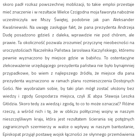
skoro padł rozkaz powszechnej moblizacji, to takie emploi przestaje
mieć znaczenie i w rezultacie Wielce Czcigodna moja faworyta nabożnie
uczestniczyła we Mszy Świętej, podobnie jak pan Aleksander
Kwaśniewski. Na uwagę zasługuje fakt, że pana prezydenta Andrzeja
Dudę posadzono gdzieś z daleka, wprawdzie nie pod chórem, ale
prawie. Ta okoliczność pozwala zrozumieć przyczynę nieobecności na
uroczystościach Naczelnika Państwa Jarosława Kaczyńskiego, któremu
pewnie wyznaczono by miejsce gdzie w babińcu. To ostentacyjne
zlekceważenie urzędującego prezydenta państwa nie było bynajmniej
przypadkowe, bo wiem z najlepszego źródła, że miejsce dla pana
prezydenta wyznaczono w ramach planu rozmieszczenia Dostojnych
Gości. Nie wyobrażam sobie, by taki plan mógł zostać ułożony bez
wiedzy i zgody Gospodarza miejsca, czyli JE abpa Sławoja Leszka
Głódzia. Skoro tedy za wiedzą i zgodą, to co to może oznaczać? Różne
rzeczy, a wśród nich i tę, że w obliczu politycznej wojny w naszym
nieszczęśliwym kraju, która jest rezultatem ścierania się potężnych
zagranicznych szermierzy w walce o wpływy w naszym bantustanie,
Episkopat przyjął postawę wojsk łączności ze słynnego przemówienia