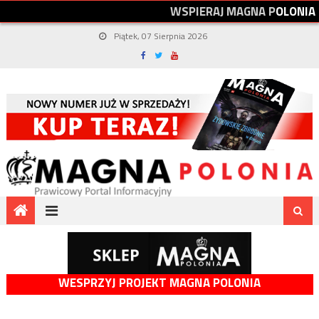
W
S
P
I
E
R
A
J
M
A
G
N
A
P
O
L
O
N
I
A
Piątek, 07 Sierpnia 2026
WESPRZYJ PROJEKT MAGNA POLONIA