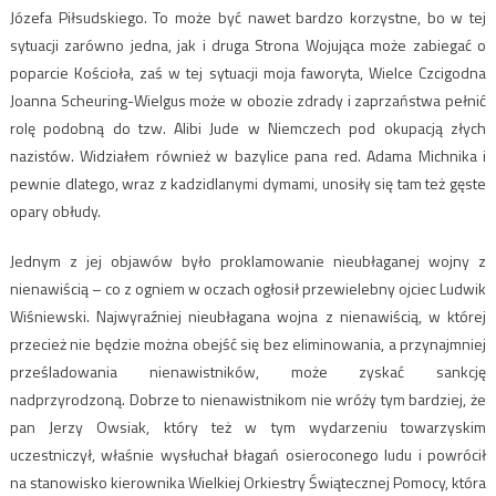
Józefa Piłsudskiego. To może być nawet bardzo korzystne, bo w tej
sytuacji zarówno jedna, jak i druga Strona Wojująca może zabiegać o
poparcie Kościoła, zaś w tej sytuacji moja faworyta, Wielce Czcigodna
Joanna Scheuring-Wielgus może w obozie zdrady i zaprzaństwa pełnić
rolę podobną do tzw. Alibi Jude w Niemczech pod okupacją złych
nazistów. Widziałem również w bazylice pana red. Adama Michnika i
pewnie dlatego, wraz z kadzidlanymi dymami, unosiły się tam też gęste
opary obłudy.
Jednym z jej objawów było proklamowanie nieubłaganej wojny z
nienawiścią – co z ogniem w oczach ogłosił przewielebny ojciec Ludwik
Wiśniewski. Najwyraźniej nieubłagana wojna z nienawiścią, w której
przecież nie będzie można obejść się bez eliminowania, a przynajmniej
prześladowania nienawistników, może zyskać sankcję
nadprzyrodzoną. Dobrze to nienawistnikom nie wróży tym bardziej, że
pan Jerzy Owsiak, który też w tym wydarzeniu towarzyskim
uczestniczył, właśnie wysłuchał błagań osieroconego ludu i powrócił
na stanowisko kierownika Wielkiej Orkiestry Świątecznej Pomocy, która