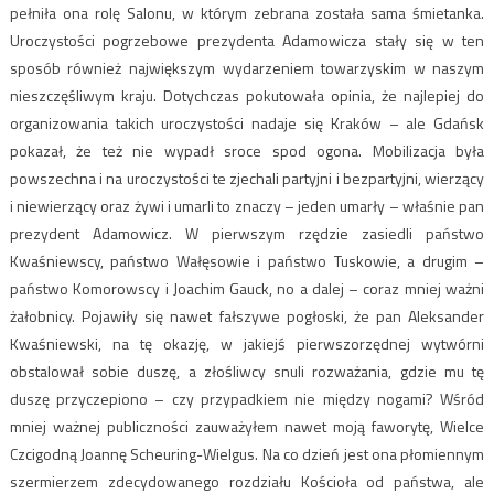
pełniła ona rolę Salonu, w którym zebrana została sama śmietanka.
Uroczystości pogrzebowe prezydenta Adamowicza stały się w ten
sposób również największym wydarzeniem towarzyskim w naszym
nieszczęśliwym kraju. Dotychczas pokutowała opinia, że najlepiej do
organizowania takich uroczystości nadaje się Kraków – ale Gdańsk
pokazał, że też nie wypadł sroce spod ogona. Mobilizacja była
powszechna i na uroczystości te zjechali partyjni i bezpartyjni, wierzący
i niewierzący oraz żywi i umarli to znaczy – jeden umarły – właśnie pan
prezydent Adamowicz. W pierwszym rzędzie zasiedli państwo
Kwaśniewscy, państwo Wałęsowie i państwo Tuskowie, a drugim –
państwo Komorowscy i Joachim Gauck, no a dalej – coraz mniej ważni
żałobnicy. Pojawiły się nawet fałszywe pogłoski, że pan Aleksander
Kwaśniewski, na tę okazję, w jakiejś pierwszorzędnej wytwórni
obstalował sobie duszę, a złośliwcy snuli rozważania, gdzie mu tę
duszę przyczepiono – czy przypadkiem nie między nogami? Wśród
mniej ważnej publiczności zauważyłem nawet moją faworytę, Wielce
Czcigodną Joannę Scheuring-Wielgus. Na co dzień jest ona płomiennym
szermierzem zdecydowanego rozdziału Kościoła od państwa, ale