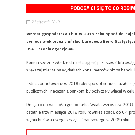
PODOBA CI SIĘ TO CO ROBI
21 stycznia 2019
Wzrost gospodarczy Chin w 2018 roku spadł do najn
poniedziałek przez chińskie Narodowe Biuro Statystycz
USA – ocenia agencja AP.
Komunistyczne władze Chin starają się przestawić krajową
większej mierze na wydatkach konsumentów niż na handlu i
Jednak odnotowane w 2018 roku spowolnienie okazało się 
publicznych i nakazania bankom, by pożyczały więcej w celu p
Druga co do wielkości gospodarka świata wzrosła w 2018 o 
ostatnie trzy miesiące 2018 roku również spadł, do 6,4 pr
wybuchu światowego kryzysu finansowego w 2008 roku.