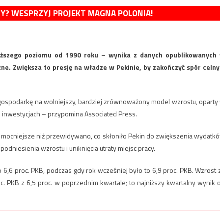
MY? WESPRZYJ PROJEKT MAGNA POLONIA!
iższego poziomu od 1990 roku – wynika z danych opublikowanych
ne. Zwiększa to presję na władze w Pekinie, by zakończyć spór celny
 gospodarkę na wolniejszy, bardziej zrównoważony model wzrostu, oparty
 inwestycjach – przypomina Associated Press.
mocniejsze niż przewidywano, co skłoniło Pekin do zwiększenia wydatk
odniesienia wzrostu i uniknięcia utraty miejsc pracy.
6,6 proc. PKB, podczas gdy rok wcześniej było to 6,9 proc. PKB. Wzrost 
oc. PKB z 6,5 proc. w poprzednim kwartale; to najniższy kwartalny wynik 