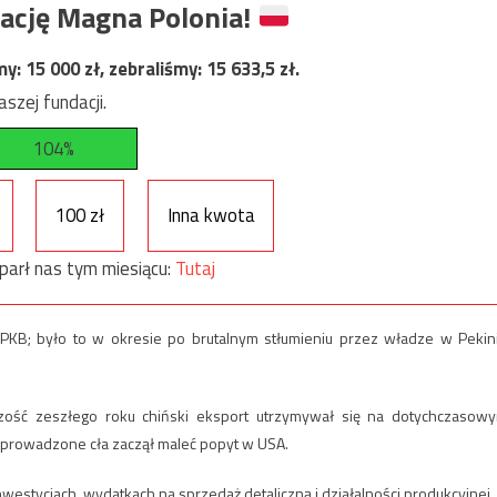
ację Magna Polonia!
my:
15 000
zł, zebraliśmy:
15 633,5
zł.
szej fundacji.
104%
100 zł
Inna kwota
parł nas tym miesiącu:
Tutaj
KB; było to w okresie po brutalnym stłumieniu przez władze w Pekin
ść zeszłego roku chiński eksport utrzymywał się na dotychczasow
 wprowadzone cła zaczął maleć popyt w USA.
tycjach, wydatkach na sprzedaż detaliczną i działalności produkcyjnej.