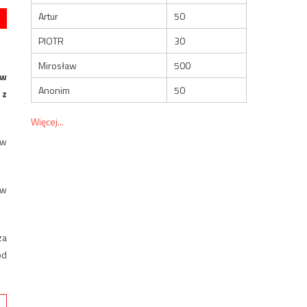
Artur
50
PIOTR
30
Mirosław
500
 w
Anonim
50
 z
Więcej...
 w
ów
za
od