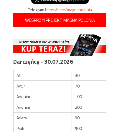
Telegram
https://t.me/magnapolonia
WESPRZYJ PROJEKT MAGNA POLONIA
Darczyńcy - 30.07.2026
AP
30
Artur
70
Anonim
100
Anonim
200
Arleta
90
Piotr
500