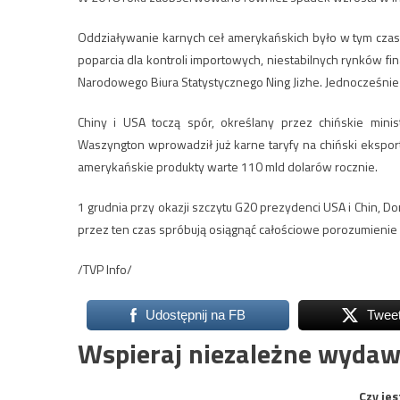
Oddziaływanie karnych ceł amerykańskich było w tym czasi
poparcia dla kontroli importowych, niestabilnych rynków f
Narodowego Biura Statystycznego Ning Jizhe. Jednocześnie 
Chiny i USA toczą spór, określany przez chińskie mini
Waszyngton wprowadził już karne taryfy na chiński ekspor
amerykańskie produkty warte 110 mld dolarów rocznie.
1 grudnia przy okazji szczytu G20 prezydenci USA i Chin, Don
przez ten czas spróbują osiągnąć całościowe porozumienie
/TVP Info/
Udostępnij na FB
Twee
Wspieraj niezależne wydaw
Czy jes