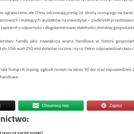
e ograniczone, ale Chiny odczuwają presję ze strony rosnącego na świec
inansowych i malejących wydatków na inwestycje – podkreślił przedstawici
zapewnił o odporności i długoterminowej stabilności chińskiej gospodarki
sterstwo handlu jako największa wojna handlowa w historii gospodark
t do USA wart 250 mld dolarów rocznie, na co Pekin odpowiedział cłami 
ald Trump i Xi Jinping, ogłosili rozejm na okres 90 dni oraz zapowiedzieli, 
 handlowe.
t
Obserwuj nas
Zapisz
nictwo:
t jeszcze naród polski?