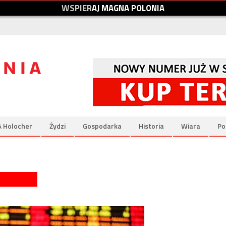
W
S
P
I
E
R
A
J
M
A
G
N
A
P
O
L
O
N
I
A
& Holocher
Żydzi
Gospodarka
Historia
Wiara
Po