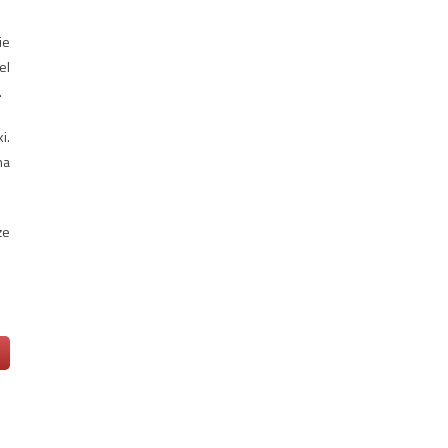
ie
el
.
i.
na
że