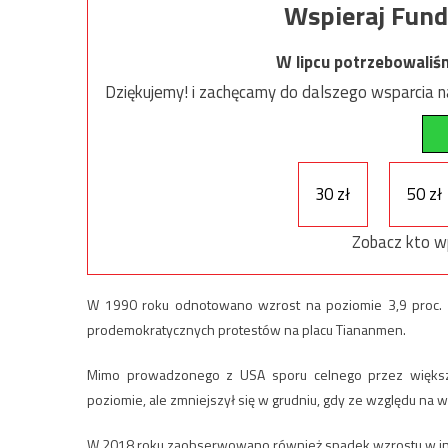
Wspieraj Fund
W lipcu potrzebowaliś
Dziękujemy! i zachęcamy do dalszego wsparcia na
30 zł
50 zł
Zobacz kto w
W 1990 roku odnotowano wzrost na poziomie 3,9 proc. P
prodemokratycznych protestów na placu Tiananmen.
Mimo prowadzonego z USA sporu celnego przez większo
poziomie, ale zmniejszył się w grudniu, gdy ze względu na
W 2018 roku zaobserwowano również spadek wzrostu w inwes