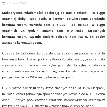
27 marca 2020
Makabryczne wiadomości docierają do nas z Włoch – w ciągu
ostatniej doby liczba osób, u których potwierdzono zarażenie
koronawirusem, wzrosła tam o 5.909 – do 86.498. W ciągu
ostatnich 24 godzin zmarło tam 919 osób zarażonych
koronawirusem. Łącznie śmierć zabrała tam już 9.134 osoby
zarażone koronawirusem.
Obecnie to Zachodnia Europa stanowi epicentrum pandemii – o ile
bowiem w takich krajach jak Chiny, Korea Południowa czy Japonia udało
się w jakimś stopniu opanować sytuację, o tyle tutaj sytuacja z dnia na
dzień przedstawia się gorzej. Szczególnie dramatyczna sytuacja wciąż
panuje właśnie we Włoszech, a także w Hiszpanii.
O 769 wzrosła w ciągu doby liczba zmarłych na Covid-19 w Hiszpanii,
tak więc liczba zgonów tym spowodowanych wzrosła do 4.858. Liczba
osób, u których potwierdzono zarażenie koronawirusem, wzrosła w
tym kraju do 64.059. Oznacza to wzrost o prawie 8 tysięcy osób.