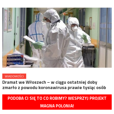
WIADOMOŚCI
Dramat we Włoszech – w ciągu ostatniej doby
zmarło z powodu koronawirusa prawie tysiąc osób
PODOBA CI SIĘ TO CO ROBIMY? WESPRZYJ PROJEKT
MAGNA POLONIA!