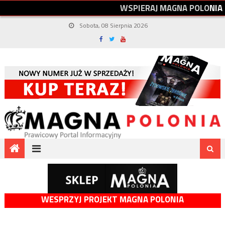
W
S
P
I
E
R
A
J
M
A
G
N
A
P
O
L
O
N
I
A
Sobota, 08 Sierpnia 2026
WESPRZYJ PROJEKT MAGNA POLONIA