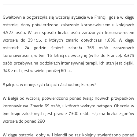
Gwałtownie pogorszyła się wczoraj sytuacja we Francji, gdzie w ciągu
ostatniej doby potwierdzono zakażenie koronawirusem u kolejnych
3.922 osób. W ten sposób liczba osób zarażonych koronawirusem
wzrosła do 29.155, z których zmarło dotychczas 1.696. W ciągu
ostatnich 24 godzin śmierć zabrała 365 osób zarażonych
koronawirusem, w tym 16-letnią dziewczynę (w Ile-de-France). 3.375
osób przebywa na oddziałach intensywnej terapii. Ich stan jest ciężki.
34% z nich jest w wieku poniżej 60 lat.
A jak jest w mniejszych krajach Zachodniej Europy?
W Belgii od wczoraj potwierdzono ponad tysiąc nowych przypadków
koronawirusa. Zmarło 69 osób, u których wykryto patogen. Obecnie w
tym kraju zakażonych jest prawie 7300 osób. Łączna liczba zgonów
wzrosła do ponad 280.
W ciągu ostatniej doby w Holandii po raz kolejny stwierdzono ponad