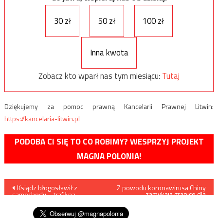
30 zł
50 zł
100 zł
Inna kwota
Zobacz kto wparł nas tym miesiącu:
Tutaj
Dziękujemy za pomoc prawną Kancelarii Prawnej Litwin:
https://kancelaria-litwin.pl
PODOBA CI SIĘ TO CO ROBIMY? WESPRZYJ PROJEKT
MAGNA POLONIA!
Nawigacja
Ksiądz błogosławił z
Z powodu koronawirusa Chiny
zamykają granice dla
samochodu – trafił na
obcokrajowców
wpisu
komendę policji