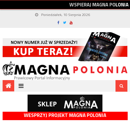
W
S
P
I
E
R
A
J
M
A
G
N
A
P
O
L
O
N
I
A
Poniedziałek, 10 Sierpnia 2026
WESPRZYJ PROJEKT MAGNA POLONIA