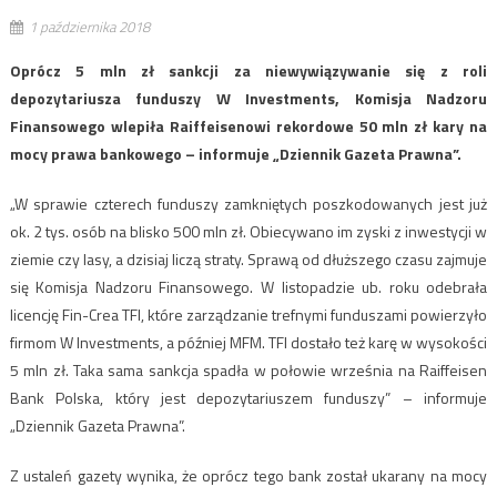
1 października 2018
Oprócz 5 mln zł sankcji za niewywiązywanie się z roli
depozytariusza funduszy W Investments, Komisja Nadzoru
Finansowego wlepiła Raiffeisenowi rekordowe 50 mln zł kary na
mocy prawa bankowego – informuje „Dziennik Gazeta Prawna”.
„W sprawie czterech funduszy zamkniętych poszkodowanych jest już
ok. 2 tys. osób na blisko 500 mln zł. Obiecywano im zyski z inwestycji w
ziemie czy lasy, a dzisiaj liczą straty. Sprawą od dłuższego czasu zajmuje
się Komisja Nadzoru Finansowego. W listopadzie ub. roku odebrała
licencję Fin-Crea TFI, które zarządzanie trefnymi funduszami powierzyło
firmom W Investments, a później MFM. TFI dostało też karę w wysokości
5 mln zł. Taka sama sankcja spadła w połowie września na Raiffeisen
Bank Polska, który jest depozytariuszem funduszy” – informuje
„Dziennik Gazeta Prawna”.
Z ustaleń gazety wynika, że oprócz tego bank został ukarany na mocy