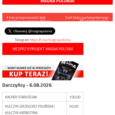
MAGNA POLONIA!
Nawigacja
Iran przeprowadził atak
Szef klubu parlamentarnego
PO rozpływa się w
rakietowy na pozycje ISIS we
zachwytach nad rządami
wpisu
wschodniej Syrii
Hanny Gronkiewicz-Waltz
Telegram
https://t.me/magnapolonia
WESPRZYJ PROJEKT MAGNA POLONIA
Darczyńcy - 6.08.2026
KACPER STAROŚCIAK
100,00
KULCZYK GRZEGORZ POLIŃSKA i
50,00
KULCZYK KATARZYNA