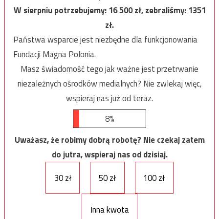
W sierpniu potrzebujemy:
16 500
zł, zebraliśmy:
1351
zł.
Państwa wsparcie jest niezbędne dla funkcjonowania
Fundacji Magna Polonia.
Masz świadomość tego jak ważne jest przetrwanie
niezależnych ośrodków medialnych? Nie zwlekaj więc,
wspieraj nas już od teraz.
8%
Uważasz, że robimy dobrą robotę? Nie czekaj zatem
do jutra, wspieraj nas od dzisiaj.
30 zł
50 zł
100 zł
Inna kwota