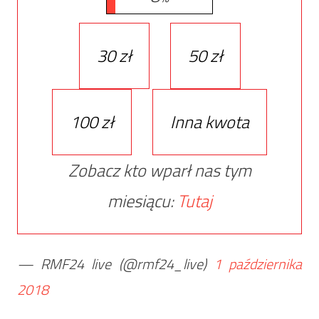
30 zł
50 zł
100 zł
Inna kwota
Zobacz kto wparł nas tym
miesiącu:
Tutaj
— RMF24 live (@rmf24_live)
1 października
2018