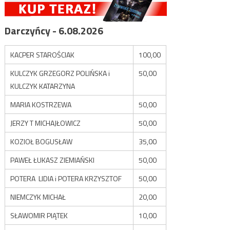
Darczyńcy - 6.08.2026
KACPER STAROŚCIAK
100,00
KULCZYK GRZEGORZ POLIŃSKA i
50,00
KULCZYK KATARZYNA
MARIA KOSTRZEWA
50,00
JERZY T MICHAJŁOWICZ
50,00
KOZIOŁ BOGUSŁAW
35,00
PAWEŁ ŁUKASZ ZIEMIAŃSKI
50,00
POTERA LIDIA i POTERA KRZYSZTOF
50,00
NIEMCZYK MICHAŁ
20,00
SŁAWOMIR PIĄTEK
10,00