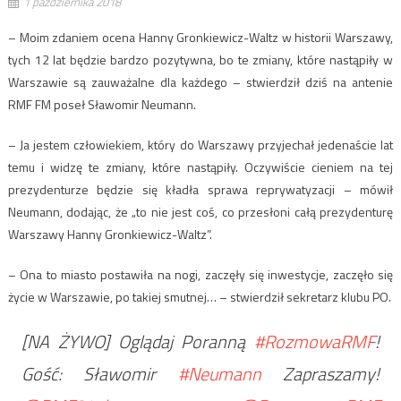
1 października 2018
– Moim zdaniem ocena Hanny Gronkiewicz-Waltz w historii Warszawy,
tych 12 lat będzie bardzo pozytywna, bo te zmiany, które nastąpiły w
Warszawie są zauważalne dla każdego – stwierdził dziś na antenie
RMF FM poseł Sławomir Neumann.
– Ja jestem człowiekiem, który do Warszawy przyjechał jedenaście lat
temu i widzę te zmiany, które nastąpiły. Oczywiście cieniem na tej
prezydenturze będzie się kładła sprawa reprywatyzacji – mówił
Neumann, dodając, że „to nie jest coś, co przesłoni całą prezydenturę
Warszawy Hanny Gronkiewicz-Waltz”.
– Ona to miasto postawiła na nogi, zaczęły się inwestycje, zaczęło się
życie w Warszawie, po takiej smutnej… – stwierdził sekretarz klubu PO.
[NA ŻYWO] Oglądaj Poranną
#RozmowaRMF
!
Gość: Sławomir
#Neumann
Zapraszamy!