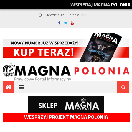
W
S
P
I
E
R
A
J
M
A
G
N
A
P
O
L
O
N
I
A
Niedziela, 09 Sierpnia 2026
WESPRZYJ PROJEKT MAGNA POLONIA