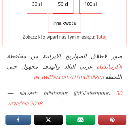
30 zł
50 zł
100 zł
Inna kwota
Zobacz kto wparł nas tym miesiącu:
Tutaj
صور لاطلاق الصواريخ الايرانية من محافظة
غربي البلاد والهدف مجهول حتي
#كرمانشاه
pic.twitter.com/HXmUEdIkJm
اللحظة
— siavash fallahpour (@SFallahpour)
30
września 2018