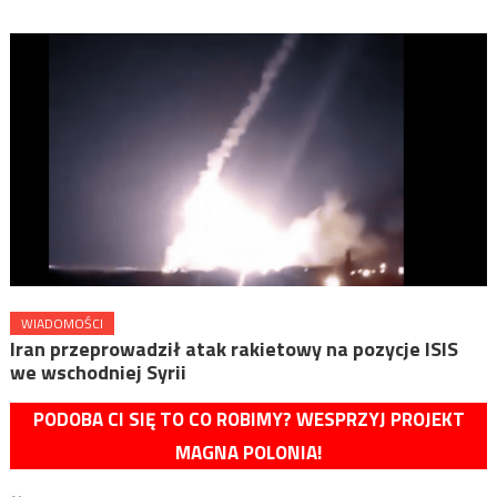
WIADOMOŚCI
Iran przeprowadził atak rakietowy na pozycje ISIS
we wschodniej Syrii
PODOBA CI SIĘ TO CO ROBIMY? WESPRZYJ PROJEKT
MAGNA POLONIA!