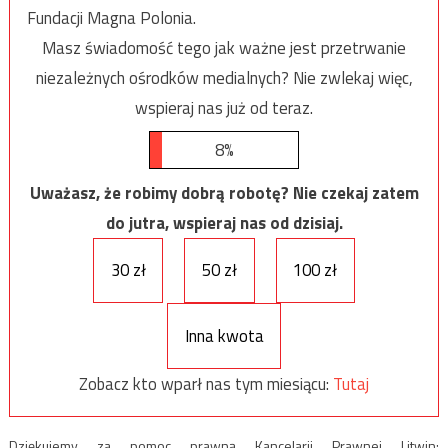
Fundacji Magna Polonia.
Masz świadomość tego jak ważne jest przetrwanie
niezależnych ośrodków medialnych? Nie zwlekaj więc,
wspieraj nas już od teraz.
8%
Uważasz, że robimy dobrą robotę? Nie czekaj zatem
do jutra, wspieraj nas od dzisiaj.
30 zł
50 zł
100 zł
Inna kwota
Zobacz kto wparł nas tym miesiącu:
Tutaj
Dziękujemy za pomoc prawną Kancelarii Prawnej Litwin: