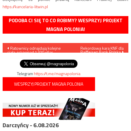
https://kancelaria-litwin.pl
PODOBA CI SIĘ TO CO ROBIMY? WESPRZYJ PROJEKT
MAGNA POLONIA!
Nawigacja
Ratownicy odnajdują kolejne
Rekordowa kara KNF dla
Raiffeisen Bank Polska
ciała, już ponad 1200 ofiar
wpisu
tsunami
Telegram
https://t.me/magnapolonia
WESPRZYJ PROJEKT MAGNA POLONIA
Darczyńcy - 6.08.2026