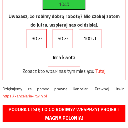
104%
Uważasz, że robimy dobrą robotę? Nie czekaj zatem
do jutra, wspieraj nas od dzisiaj.
30 zł
50 zł
100 zł
Inna kwota
Zobacz kto wparł nas tym miesiącu:
Tutaj
Dziękujemy za pomoc prawną Kancelarii Prawnej Litwin:
https://kancelaria-litwin.pl
PODOBA CI SIĘ TO CO ROBIMY? WESPRZYJ PROJEKT
MAGNA POLONIA!