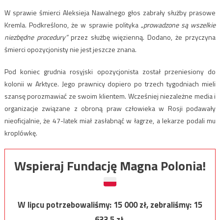
W sprawie śmierci Aleksieja Nawalnego głos zabrały służby prasowe
Kremla. Podkreślono, że w sprawie polityka „
prowadzone są wszelkie
niezbędne procedury”
przez służbę więzienną. Dodano, że przyczyna
śmierci opozycjonisty nie jest jeszcze znana.
Pod koniec grudnia rosyjski opozycjonista został przeniesiony do
kolonii w Arktyce. Jego prawnicy dopiero po trzech tygodniach mieli
szansę porozmawiać ze swoim klientem. Wcześniej niezależne media i
organizacje związane z obroną praw człowieka w Rosji podawały
nieoficjalnie, że 47-latek miał zasłabnąć w łagrze, a lekarze podali mu
kroplówkę.
Wspieraj Fundację Magna Polonia!
W lipcu potrzebowaliśmy:
15 000
zł, zebraliśmy:
15
633,5
zł.