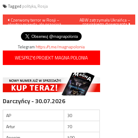
Tagged
polityka
,
Rosja
Nawigacja
Czerwony terror w Rosji –
ABW zatrzymała Ukraińca –
rosyjskiego dywersanta
okrutna prawda, ale przecież
wpisu
prawda
Telegram
https://t.me/magnapolonia
WESPRZYJ PROJEKT MAGNA POLONIA
Darczyńcy - 30.07.2026
AP
30
Artur
70
Anonim
100