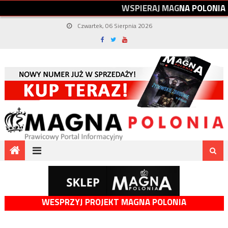
W
S
P
I
E
R
A
J
M
A
G
N
A
P
O
L
O
N
I
A
Czwartek, 06 Sierpnia 2026
WESPRZYJ PROJEKT MAGNA POLONIA