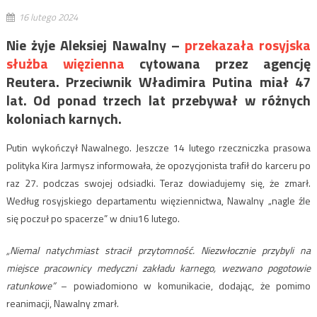
16 lutego 2024
Nie żyje Aleksiej Nawalny –
przekazała rosyjska
służba więzienna
cytowana przez agencję
Reutera. Przeciwnik Władimira Putina miał 47
lat. Od ponad trzech lat przebywał w różnych
koloniach karnych.
Putin wykończył Nawalnego. Jeszcze 14 lutego rzeczniczka prasowa
polityka Kira Jarmysz informowała, że opozycjonista trafił do karceru po
raz 27. podczas swojej odsiadki. Teraz dowiadujemy się, że zmarł.
Według rosyjskiego departamentu więziennictwa, Nawalny „nagle źle
się poczuł po spacerze” w dniu16 lutego.
„Niemal natychmiast stracił przytomność. Niezwłocznie przybyli na
miejsce pracownicy medyczni zakładu karnego, wezwano pogotowie
ratunkowe”
– powiadomiono w komunikacie, dodając, że pomimo
reanimacji, Nawalny zmarł.