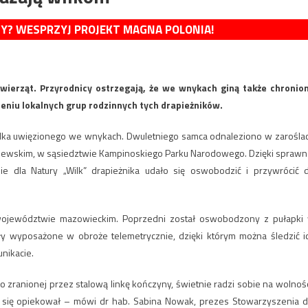
MY? WESPRZYJ PROJEKT MAGNA POLONIA!
zwierząt. Przyrodnicy ostrzegają, że we wnykach giną także chronio
ieniu lokalnych grup rodzinnych tych drapieżników.
 wilka uwięzionego we wnykach. Dwuletniego samca odnaleziono w zarośla
ewskim, w sąsiedztwie Kampinoskiego Parku Narodowego. Dzięki sprawn
e dla Natury „Wilk” drapieżnika udało się oswobodzić i przywrócić 
województwie mazowieckim. Poprzedni został oswobodzony z pułapki
ły wyposażone w obroże telemetrycznie, dzięki którym można śledzić i
nikacie.
 zranionej przez stalową linkę kończyny, świetnie radzi sobie na wolnośc
wie się opiekował – mówi dr hab. Sabina Nowak, prezes Stowarzyszenia d