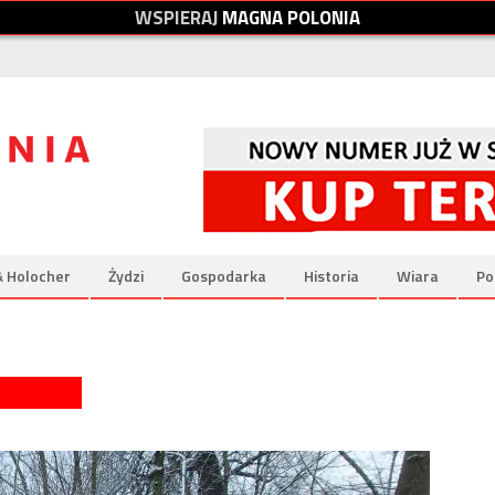
W
S
P
I
E
R
A
J
M
A
G
N
A
P
O
L
O
N
I
A
& Holocher
Żydzi
Gospodarka
Historia
Wiara
Po