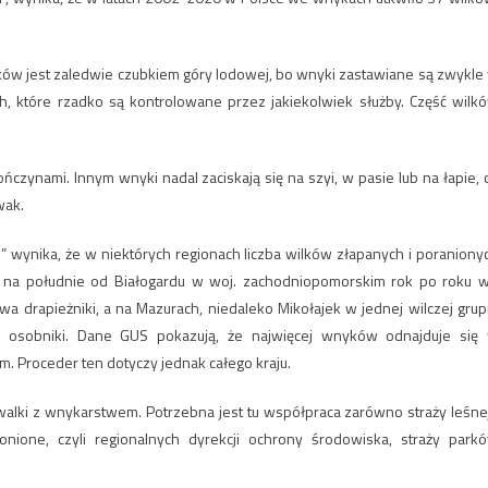
ków jest zaledwie czubkiem góry lodowej, bo wnyki zastawiane są zwykle
h, które rzadko są kontrolowane przez jakiekolwiek służby. Część wilk
ńczynami. Innym wnyki nadal zaciskają się na szyi, w pasie lub na łapie, 
wak.
” wynika, że w niektórych regionach liczba wilków złapanych i poraniony
ch na południe od Białogardu w woj. zachodniopomorskim rok po roku 
a drapieżniki, a na Mazurach, niedaleko Mikołajek w jednej wilczej grup
y osobniki. Dane GUS pokazują, że najwięcej wnyków odnajduje się
 Proceder ten dotyczy jednak całego kraju.
walki z wnykarstwem. Potrzebna jest tu współpraca zarówno straży leśnej
ronione, czyli regionalnych dyrekcji ochrony środowiska, straży park