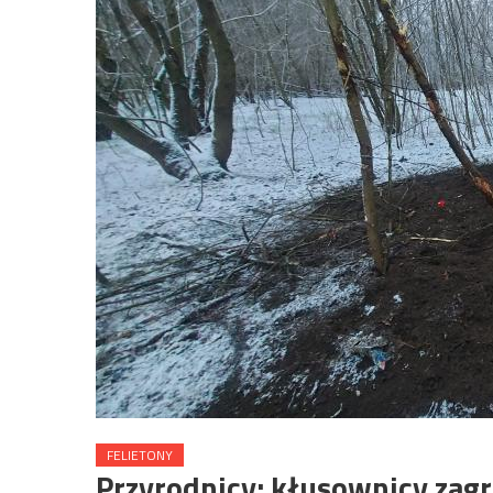
FELIETONY
Przyrodnicy: kłusownicy zag