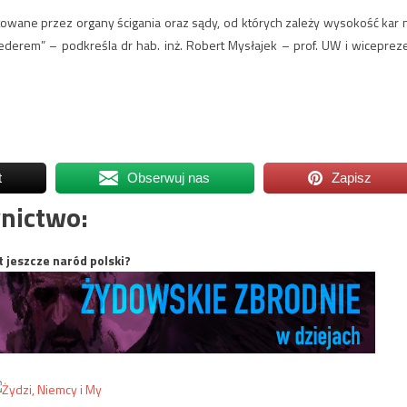
owane przez organy ścigania oraz sądy, od których zależy wysokość kar 
ederem” – podkreśla dr hab. inż. Robert Mysłajek – prof. UW i wiceprez
t
Obserwuj nas
Zapisz
nictwo:
t jeszcze naród polski?