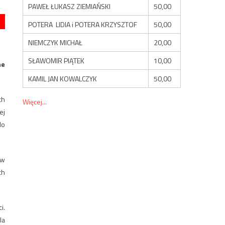
PAWEŁ ŁUKASZ ZIEMIAŃSKI
50,00
POTERA LIDIA i POTERA KRZYSZTOF
50,00
NIEMCZYK MICHAŁ
20,00
SŁAWOMIR PIĄTEK
10,00
ne
KAMIL JAN KOWALCZYK
50,00
ch
Więcej...
ej
do
 w
ch
i.
la