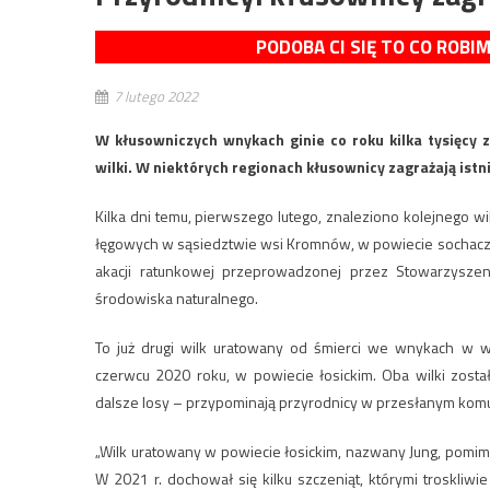
PODOBA CI SIĘ TO CO ROBI
7 lutego 2022
W kłusowniczych wnykach ginie co roku kilka tysięcy 
wilki. W niektórych regionach kłusownicy zagrażają istn
Kilka dni temu, pierwszego lutego, znaleziono kolejnego
łęgowych w sąsiedztwie wsi Kromnów, w powiecie sochacz
akacji ratunkowej przeprowadzonej przez Stowarzyszeni
środowiska naturalnego.
To już drugi wilk uratowany od śmierci we wnykach w 
czerwcu 2020 roku, w powiecie łosickim. Oba wilki zosta
dalsze losy – przypominają przyrodnicy w przesłanym komu
„Wilk uratowany w powiecie łosickim, nazwany Jung, pomimo
W 2021 r. dochował się kilku szczeniąt, którymi troskli