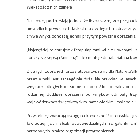
Większość z nich zginęła.
Naukowcy podkreślają jednak, że liczba wykrytych przypad
niewielkich prywatnych laskach lub w łęgach nadrzecznyc
zrywa wnyki, odnoszą jednak przy tym poważne obrażenia.
„Najczęściej rejestrujemy fotopułapkami wilki z urwanymi ko
kończy się sepsą i śmiercią” – komentuje dr hab. Sabina No
Z danych zebranych przez Stowarzyszenie dla Natury „Wilk
przez wnyki jest szczególnie duża. Na przykład w lasa
wnykach odległych od siebie o około 2 km, odnaleziono dw
rodzinnej dotkliwe obrażenia od wnyków odniosły trz
województwach świętokrzyskim, mazowieckim i małopolskim.
Przyrodnicy zwracają uwagę na konieczność intensyfikacji 
łowieckiej, jak i służb odpowiedzialnych za gatunki ch
narodowych, a także organizacji przyrodniczych.