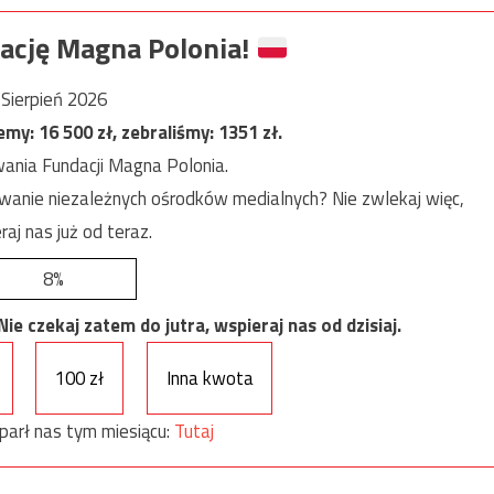
ację Magna Polonia!
Sierpień 2026
jemy:
16 500
zł, zebraliśmy:
1351
zł.
ania Fundacji Magna Polonia.
anie niezależnych ośrodków medialnych? Nie zwlekaj więc,
raj nas już od teraz.
8%
e czekaj zatem do jutra, wspieraj nas od dzisiaj.
100 zł
Inna kwota
parł nas tym miesiącu:
Tutaj