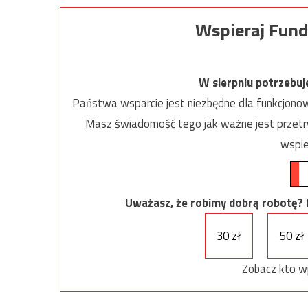
Wspieraj Fund
W sierpniu potrzebu
Państwa wsparcie jest niezbędne dla funkcjonow
Masz świadomość tego jak ważne jest przetrw
wspie
Uważasz, że robimy dobrą robotę? Ni
30 zł
50 zł
Zobacz kto w