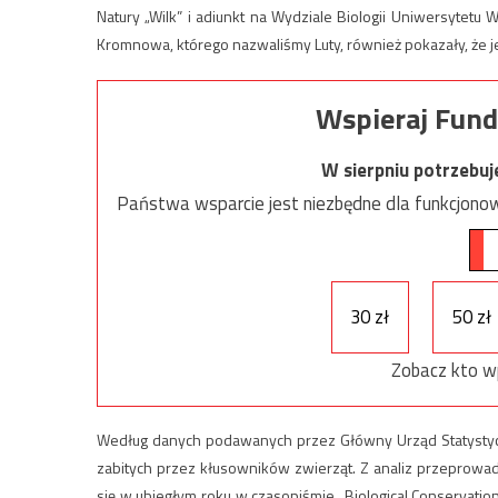
Natury „Wilk” i adiunkt na Wydziale Biologii Uniwersytet
Kromnowa, którego nazwaliśmy Luty, również pokazały, że je
Wspieraj Fund
W sierpniu potrzebu
Państwa wsparcie jest niezbędne dla funkcjonow
30 zł
50 zł
Zobacz kto w
Według danych podawanych przez Główny Urząd Statysty
zabitych przez kłusowników zwierząt. Z analiz przeprowa
się w ubiegłym roku w czasopiśmie „Biological Conservati