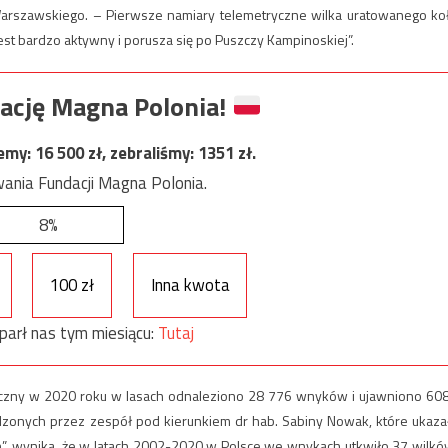
u Warszawskiego. – Pierwsze namiary telemetryczne wilka uratowanego ko
st bardzo aktywny i porusza się po Puszczy Kampinoskiej”.
ację Magna Polonia!
jemy:
16 500
zł, zebraliśmy:
1351
zł.
ania Fundacji Magna Polonia.
8%
100 zł
Inna kwota
parł nas tym miesiącu:
Tutaj
czny w 2020 roku w lasach odnaleziono 28 776 wnyków i ujawniono 60
dzonych przez zespół pod kierunkiem dr hab. Sabiny Nowak, które ukaza
on”, wynika, że w latach 2002-2020 w Polsce we wnykach utkwiło 37 wilkó