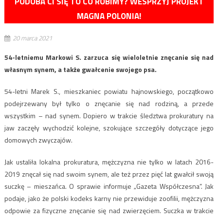
PODOBA CI SIĘ TO CO ROBIMY? WESPRZYJ PROJEKT
MAGNA POLONIA!
20 marca 2021
54-letniemu Markowi S. zarzuca się wieloletnie znęcanie się nad
własnym synem, a także gwałcenie swojego psa.
54-letni Marek S., mieszkaniec powiatu hajnowskiego, początkowo
podejrzewany był tylko o znęcanie się nad rodziną, a przede
wszystkim – nad synem. Dopiero w trakcie śledztwa prokuratury na
jaw zaczęły wychodzić kolejne, szokujące szczegóły dotyczące jego
domowych zwyczajów.
Jak ustaliła lokalna prokuratura, mężczyzna nie tylko w latach 2016-
2019 znęcał się nad swoim synem, ale też przez pięć lat gwałcił swoją
suczkę – mieszańca. O sprawie informuje „Gazeta Współczesna”. Jak
podaje, jako że polski kodeks karny nie przewiduje zoofilii, mężczyzna
odpowie za fizyczne znęcanie się nad zwierzęciem. Suczka w trakcie