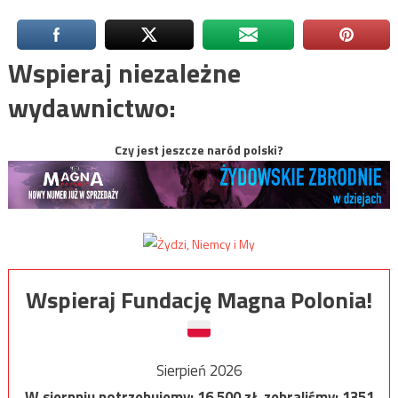
Wspieraj niezależne
wydawnictwo:
Czy jest jeszcze naród polski?
Wspieraj Fundację Magna Polonia!
Sierpień 2026
W sierpniu potrzebujemy:
16 500
zł, zebraliśmy:
1351