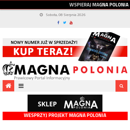
W
S
P
I
E
R
A
J
M
A
G
N
A
P
O
L
O
N
I
A
Sobota, 08 Sierpnia 2026
WESPRZYJ PROJEKT MAGNA POLONIA