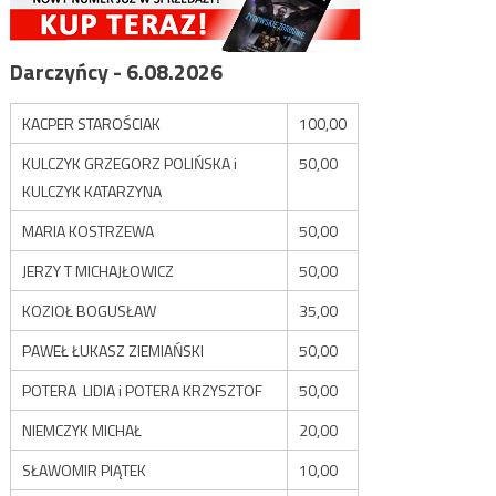
Darczyńcy - 6.08.2026
KACPER STAROŚCIAK
100,00
KULCZYK GRZEGORZ POLIŃSKA i
50,00
KULCZYK KATARZYNA
MARIA KOSTRZEWA
50,00
JERZY T MICHAJŁOWICZ
50,00
KOZIOŁ BOGUSŁAW
35,00
PAWEŁ ŁUKASZ ZIEMIAŃSKI
50,00
POTERA LIDIA i POTERA KRZYSZTOF
50,00
NIEMCZYK MICHAŁ
20,00
SŁAWOMIR PIĄTEK
10,00